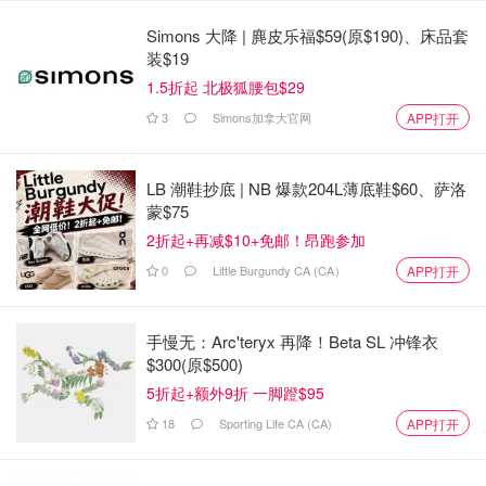
马斯克此前猛烈批评川普庞大预算案，认为它会给美国带来
Simons 大降 | 麂皮乐福$59(原$190)、床品套
数万亿美元的赤字，简直是国家财政的巨大负担！他拼命游
装$19
说共和党参议员们去“否决”它，但这是川普大部分政策的“命
1.5折起 北极狐腰包$29
根子”！
3
Simons加拿大官网
APP打开
而川普这几条小作文一发，
特斯拉股价应声大跌，截至周四
下午已经跌了16%
。
LB 潮鞋抄底 | NB 爆款204L薄底鞋$60、萨洛
蒙$75
作为一位商业巨擘，马斯克的版图远不止特斯拉。
2折起+再减$10+免邮！昂跑参加
他的商业帝国还涵盖了太空探索与卫星通信公司SpaceX、
0
Little Burgundy CA (CA）
APP打开
人工智能公司xAI、隧道挖掘公司The Boring Company、脑
机接口公司Neuralink，以及社交媒体平台X。
手慢无：Arc'teryx 再降！Beta SL 冲锋衣
$300(原$500)
就在不到一周前，这俩人还在白宫椭圆形办公室里“称兄道
5折起+额外9折 一脚蹬$95
弟”，为马斯克在“政府效率部门”的“毕业送别仪式”互相吹捧
18
Sporting Life CA (CA)
呢。
APP打开
这前后的巨大反差，只能说比美剧还精彩！