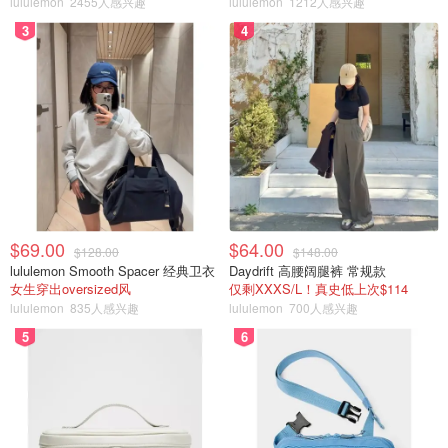
lululemon
2455人感兴趣
lululemon
1212人感兴趣
3
4
$69.00
$64.00
$128.00
$148.00
lululemon Smooth Spacer 经典卫衣
Daydrift 高腰阔腿裤 常规款
女生穿出oversized风
仅剩XXXS/L！真史低上次$114
lululemon
835人感兴趣
lululemon
700人感兴趣
5
6