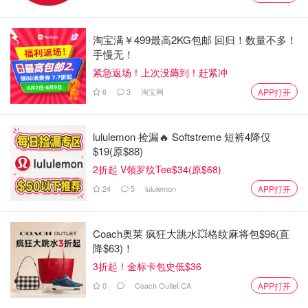
淘宝满￥499最高2KG包邮 回归！数量不多！
手慢无！
紧急返场！上次没薅到！赶紧冲
6
3
淘宝网
APP打开
lululemon 捡漏🔥 Softstreme 短裤4降仅
$19(原$88)
2折起 V领罗纹Tee$34(原$68)
24
5
lululemon
APP打开
Coach奥莱 疯狂大跳水💥格纹麻将包$96(直
降$63)！
这场突如其来的撕逼大戏，可把吃瓜群众们可看爽了。
3折起！金标卡包史低$36
0
Coach Outlet CA
APP打开
而两人这次撕逼的起因，就是关于这项重大税收法案。