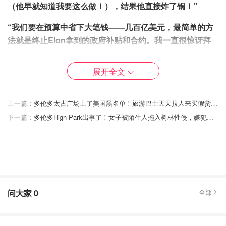
（他早就知道我要这么做！），结果他直接炸了锅！”
“我们要在预算中省下大笔钱——几百亿美元，最简单的方
法就是终止Elon拿到的政府补贴和合约。我一直很惊讶拜
登没这么做！”
展开全文
上一篇：
多伦多太古广场上了美国黑名单！旅游巴士天天拉人来买假货，政府根本无力执法？！
下一篇：
多伦多High Park出事了！女子被陌生人拖入树林性侵，嫌犯仍未落网！
问大家
0
全部