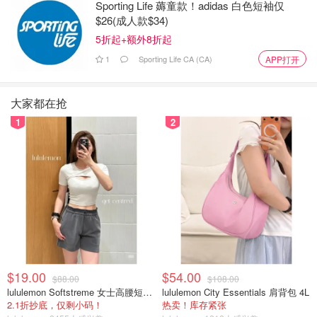
Sporting Life 薅童款！adidas 白色短袖仅
$26(成人款$34)
大家怎么看？
5折起+额外8折起
来源：usatoday，cnbc
1
Sporting Life CA (CA)
APP打开
「该长文章来自@新闻搬运工-北美省钱快报，版权归原作
者所有」
大家都在抢
1
2
马斯克和川普正式拆伙👋卸任政府职
务，告别白宫重返科技帝国！
是不是有鸡腿吃
1330
马斯克第13次当爹！“这个女生会是马
斯克下一个孩子他妈”，网友15个月前
预言成真了
$19.00
$54.00
$88.00
$108.00
是不是有鸡腿吃
lululemon Softstreme 女士高腰短裤 10cm
lululemon City Essentials 肩背包 4L
3250
2.1折抄底，仅剩小码！
热卖！库存紧张