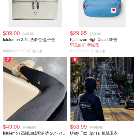
$39.00
$29.95
$48.00
$60.00
lululemon 3.5L 洗漱包/盒子包
Fjallraven High Coast 腰包
罕见好价 手慢无
lululemon
638人感兴趣
Simons
621人感兴趣
7
8
$49.00
$53.99
$168.00
$109.00
lululemon 高腰加绒紧身裤 28"≈71cm 5个口袋
Unity Fitz Uprisal 抓绒卫衣