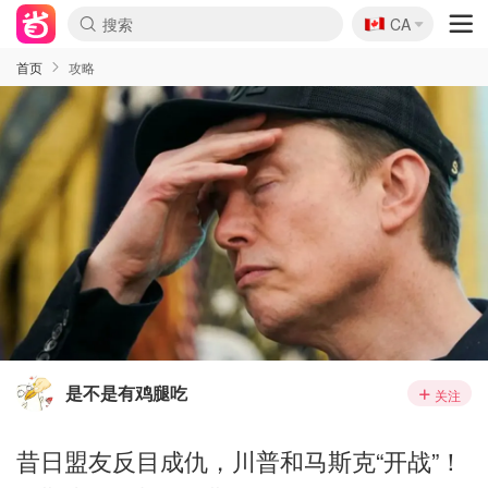
🇨🇦
CA
首页
攻略
是不是有鸡腿吃
关注
昔日盟友反目成仇，川普和马斯克“开战”！