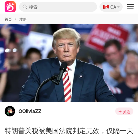
🇨🇦
CA
首页
攻略
OOliviaZZ
关注
特朗普关税被美国法院判定无效，仅隔一天