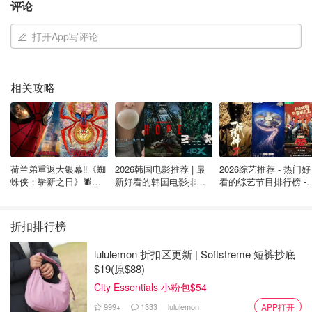
评论
理”。
打开App写评论
加拿大总理Mark Carney周四在众议院发表演讲，欢呼美国
国际贸易法院昨天的判决，判定美国总统Donald Trump滥
用紧急权力加征大范围关税“毫无道理”，Toronto的贸易圈估
相关攻略
计得重新盘算了！
Mark Carney说：“我们欢迎美国国际贸易法院的决定，这跟
Canada一贯立场一致，认定Trump靠International
Economic Emergency Act (IEEPA)加的关税既非法又没道
荷兰弟重返大银幕‼️《蜘
2026韩国电影推荐 | 最
2026综艺推荐 - 热门好
理。”纽约联邦法院的3人法官小组裁定，Trump用1977年法
蛛侠：崭新之日》🕷️北
新好看的韩国电影排行
看的综艺节目排行榜 - 
美热映中❣️阵容豪华✨🤩
榜，必看盘点！8月最
月最新:《​​披荆斩棘
案搞的“互助”关税针对几乎所有贸易国家不对，称其对法律
新！(持续更新）
2026》回归啦
的“无限关税权”解释违宪，
判决无效，法官下令“撤销并永久
折扣排行榜
禁止执行”相关关税。
顺便，
法院还驳了Trump针对加拿大
和墨西哥的“芬太尼”关税
，说这些“没解决他自己行政令里
lululemon 折扣区更新 | Softstreme 短裤抄底
$19(原$88)
提的威胁”。
City Essentials 小粉包$54
“我们知道，跟美国的贸易关系还被不合理的232关税威胁
999+
1333
lululemon
APP打开