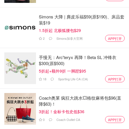
着，钢铁、铝、汽车行业受影响大，木材、半导体、制药这
些战略行业也有风险，”Carney在众议院说，“所以Canada
Simons 大降 | 麂皮乐福$59(原$190)、床品套
新政府头等大事是跟美国搞新经济和安全关系，强化跟可靠
装$19
伙伴和盟友的合作。”周二King Charles在参议院念的施政演
1.5折起 北极狐腰包$29
讲里，Carney也提了这点。
2
Simons加拿大官网
APP打开
这是Carney首次在议会长篇演讲，前一天才在问责制时间
首次亮相。他重申竞选承诺，要壮大Canada经济：“上个月
手慢无：Arc'teryx 再降！Beta SL 冲锋衣
加拿大人投票要大刀阔斧的改变，要个有能力、独立的国
$300(原$500)
家，要团结。”“我们的计划大胆又转型，统一又有力，成功
5折起+额外9折 一脚蹬$95
会带来更多成功！”
18
Sporting Life CA (CA)
APP打开
经济计划
Coach奥莱 疯狂大跳水💥格纹麻将包$96(直
Carney还引用Aristotle，承诺把政府开支增长从“不可持续”
降$63)！
的9%降到每年2%，确保社会福利项目可持续。他还说会
3折起！金标卡包史低$36
“考虑”Bloc Québécois周四提出的一法案，重启上届议会提
0
Coach Outlet CA
APP打开
案，保护Canada的“供应管理”蛋禽奶农业。