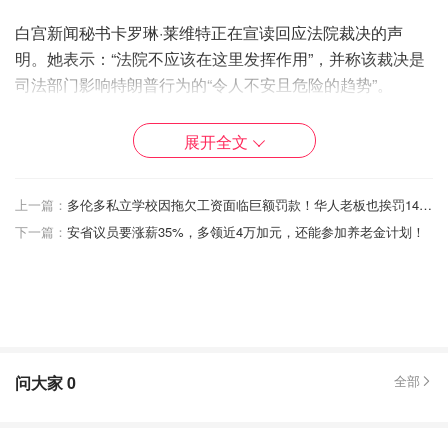
白宫新闻秘书卡罗琳·莱维特正在宣读回应法院裁决的声
明。她表示：“法院不应该在这里发挥作用”，并称该裁决是
司法部门影响特朗普行为的“令人不安且危险的趋势”。
下午 1 点：多伦多证券交易所下跌，美国股市涨跌互现
展开全文
受法院判决的影响，加拿大主要股指周四下跌，美国股市涨
跌互现。
上一篇：
多伦多私立学校因拖欠工资面临巨额罚款！华人老板也挨罚14万！
下一篇：
安省议员要涨薪35%，多领近4万加元，还能参加养老金计划！
下午 12:15：加拿大尚未“脱离险境”
尽管渥太华对美国联邦法院阻止唐纳德·特朗普总统对加拿
大征收芬太尼相关关税的裁决表示欢迎，但专家表示，当地
企业“尚未脱离困境”。
上午 11 点：卡尼“欢迎”裁决
问大家
0
全部
卡尼周四上午在下议院发表讲话时表示，这一决定“符合加
拿大长期以来的立场，即美国IEEPA关税既不合法也不合