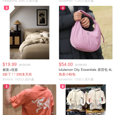
Patagonia
2097人感兴趣
lululemon
1730人感兴趣
3
4
$19.99
$54.00
$130.00
$108.00
被套+枕套
lululemon City Essentials 肩背包 4L
2折了！! 230支天丝
热卖小粉包
Simons
1623人感兴趣
lululemon
1330人感兴趣
5
6