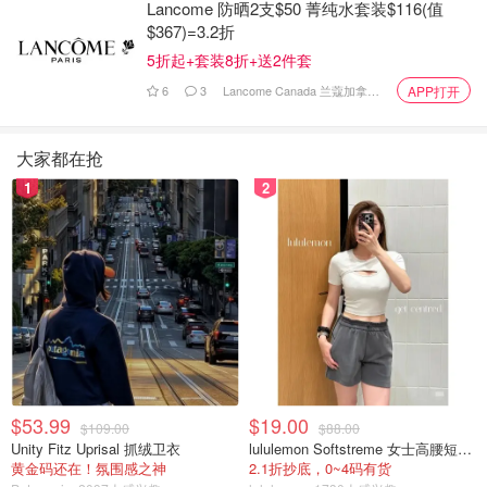
Lancome 防晒2支$50 菁纯水套装$116(值
$367)=3.2折
是不是有鸡腿吃
1330
5折起+套装8折+送2件套
6
3
Lancome Canada 兰蔻加拿大官网
APP打开
特朗普宣布“对等关税”！加拿大躺枪，
物价要涨？
大家都在抢
1
2
是momo酱
1597
$53.99
$19.00
$109.00
$88.00
Unity Fitz Uprisal 抓绒卫衣
lululemon Softstreme 女士高腰短裤 10cm
黄金码还在！氛围感之神
2.1折抄底，0~4码有货