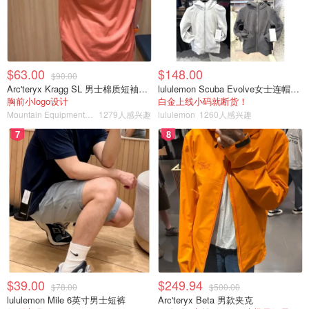
$63.00
$148.00
$90.00
Arc'teryx Kragg SL 男士棉质短袖T恤
lululemon Scuba Evolve女士连帽卫衣 全拉链
胸前小logo设计
白金上线小码就断货！
Mountain Equipment Company
1279人感兴趣
lululemon
1260人感兴趣
7
8
$39.00
$249.94
$78.00
$500.00
lululemon Mile 6英寸男士短裤
Arc'teryx Beta 男款夹克