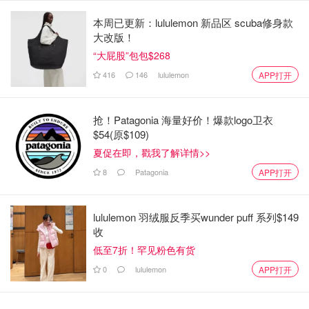
Conservative党无座领袖Pierre Poilievre没连任，得参加还
本周已更新：lululemon 新品区 scuba修身款
没定的补选，没法直接回击施政演讲。他的副手Melissa
大改版！
Lantsman却火力全开，批Carney周二提交的2025-2026年
“大屁股”包包$268
4870亿加币联邦预算（虽还没正式预算），比前总理Justin
416
146
lululemon
APP打开
Trudeau最后一年多花8%，几乎是人口和通胀加起来三倍。
“Carney这开支比Trudeau还夸张！”Lantsman气炸了。
抢！Patagonia 海量好价！爆款logo卫衣
Carney回击，说要把日常开支核心转向“投资开支”，预测能
$54(原$109)
拉来私企投资，加速搞能源管道、电网、高铁和新房建设。
夏促在即，戳我了解详情>>
8
Patagonia
APP打开
加拿大的小伙伴们，Trump关税被判非法你开心不？快留言
聊聊呗！
lululemon 羽绒服反季买wunder puff 系列$149
来源：
thestar
封面：Gage Skidmore, CC BY-SA 2.0, via
收
Wikimedia Commons
低至7折！罕见粉色有货
0
lululemon
APP打开
马斯克和川普正式拆伙👋卸任政府职
务，告别白宫重返科技帝国！