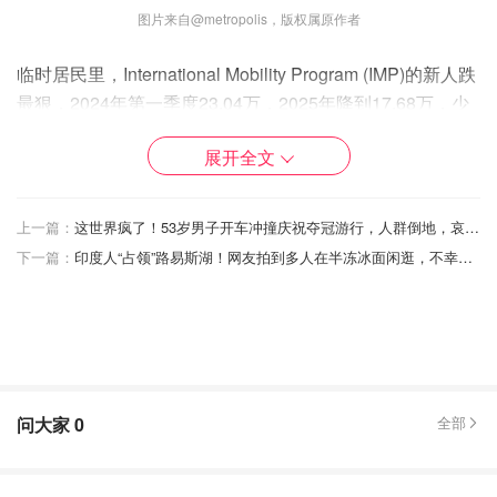
图片来自@metropolis，版权属原作者
临时居民里，International Mobility Program (IMP)的新人跌
最狠，2024年第一季度23.04万，2025年降到17.68万，少
5.36万。这多因乌克兰人减少，2024年第一季度6.672万，
展开全文
2025年只2.111万，少4.561万。IMP包括给国际学生的工作
许可、18-35岁International Experience Canada、自由贸
易协议、企业调动和高需求职业（如软件工程师）许可。
上一篇：
这世界疯了！53岁男子开车冲撞庆祝夺冠游行，人群倒地，哀嚎遍地！
下一篇：
印度人“占领”路易斯湖！网友拍到多人在半冻冰面闲逛，不幸掉下冰窟！
问大家
0
全部