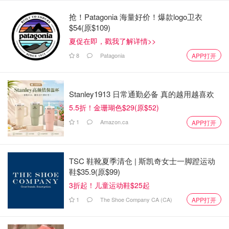
抢！Patagonia 海量好价！爆款logo卫衣
$54(原$109)
夏促在即，戳我了解详情>>
8
Patagonia
APP打开
Stanley1913 日常通勤必备 真的越用越喜欢
5.5折！金珊瑚色$29(原$52)
1
Amazon.ca
APP打开
图片来自@metropolis，版权属原作者
TSC 鞋靴夏季清仓 | 斯凯奇女士一脚蹬运动
Quebec首次新永久居民占比低于10%，2025年第一季度只
鞋$35.9(原$99)
9%，Ontario拿45%、Atlantic Canada 8%、Manitoba和
3折起！儿童运动鞋$25起
Saskatchewan各9%、Alberta 13%、B.C. 14%。
1
The Shoe Company CA (CA)
APP打开