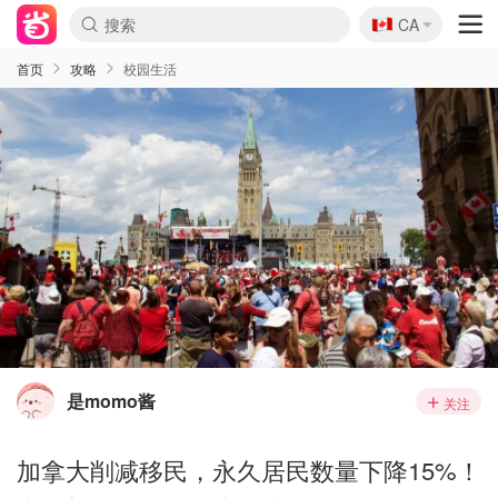
🇨🇦
CA
首页
攻略
校园生活
是momo酱
关注
加拿大削减移民，永久居民数量下降15%！