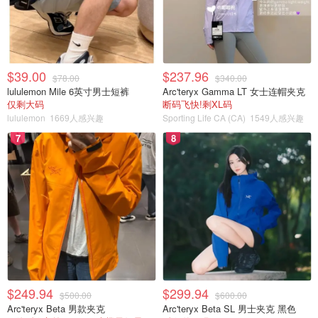
地区影响
Jedwab提醒：“减员地区效果不一样，理论上想均匀分担，
实际不行。”Canada还得面对这些变化。
$39.00
$237.96
$78.00
$340.00
lululemon Mile 6英寸男士短裤
Arc'teryx Gamma LT 女士连帽夹克
移民政策这么调你咋看？外劳涨、难民降啥影响？快留言聊
仅剩大码
断码飞快!剩XL码
lululemon
1669人感兴趣
Sporting Life CA (CA)
1549人感兴趣
聊呗！
7
8
来源：
nationalpost
封面：Harvey K from Toronto,
Canada, CC BY 2.0, via Wikimedia Commons
终于出手了！加拿大开始“清理”印度留
学生，学签大砍31%，资金要求翻一
倍！
OOliviaZZ
1659
2
$249.94
$299.94
$500.00
$600.00
Arc'teryx Beta 男款夹克
Arc'teryx Beta SL 男士夹克 黑色
加拿大买房好消息！半数城市房价和