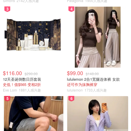
Newfoundland and Labrador 72%、Manitoba 27%、B.C.
Simons
2142人感兴趣
Patagonia
1900人感兴趣
37%、Alberta 7.5%。
3
4
经济移民全国降13%，Newfoundland and Labrador反涨
36%。Jedwab说：“第一季度数据看，难民减幅最夸张。
Canada有重要人道传统，政府老说这点，但这大砍对人道
承诺啥影响，得搞清。”
边境庇护申请大减
$116.00
$99.00
边境庇护申请也少，机场从1.34万降到3340（75%），其
$290.00
$148.00
12天圣诞倒数日历套装
lululemon 2合1宽腿连体裤 女款
他边境从4575降到4125（10%），内陆从2.8135万降到
史低！值$565 变相2折
还可作为抹胸裤穿
2.1415万（24%）。
Eve Lom
1881人感兴趣
lululemon
1733人感兴趣
5
6
国家降幅：Mexico 72%、Bangladesh 82%，India最多但
降22%（6760到5260）。涨的只有Haiti 22%、Iran 5%。
难民来源国变化：Afghan降65%、Iran 49%、Syria 53%，
涨的有Colombia 70%、Ukraine 59%、Somalia 43%。