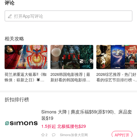
评论
打开App写评论
图片来自@metropolis，版权属原作者
相关攻略
临时外劳反涨
意外的是，临时外劳多了！2024年第一季度4.273万，2025
年增到4.4675万。只有魁省降5%、阿尔伯塔降12%，其他
荷兰弟重返大银幕‼️《蜘
2026韩国电影推荐 | 最
2026综艺推荐 - 热门好
地方都涨。
蛛侠：崭新之日》🕷️北
新好看的韩国电影排行
看的综艺节目排行榜 - 
美热映中❣️阵容豪华✨🤩
榜，必看盘点！8月最
月最新:《​​披荆斩棘
新！(持续更新）
2026》回归啦
学习许可大跌
折扣排行榜
学习许可也降20%，2024年第一季度12.107万，2025年
Simons 大降 | 麂皮乐福$59(原$190)、床品套
9.6015万。
装$19
1.5折起 北极狐腰包$29
安省从5.847万跌到4.4185万，BC省从2.7735万降到1.885
万，其他省相对平稳，但跟安省差远了。新学习许可大户降
2
Simons加拿大官网
APP打开