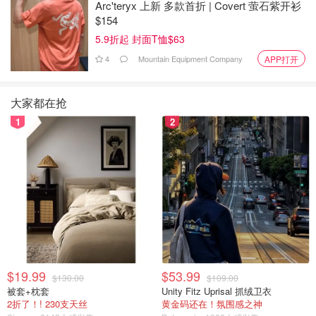
Arc'teryx 上新 多款首折 | Covert 萤石紫开衫
$154
5.9折起 封面T恤$63
4
Mountain Equipment Company
APP打开
大家都在抢
1
2
图片来自@metropolis，版权属原作者
难民降最明显，2024年占15%，2025年只11%，其他类别
稳定：经济移民2024年63%、2025年65%，家庭团聚2024
年20%、2025年21%。经济移民里，Ontario只降1.5%，
Quebec降28%、Prairies降23%。
难民和省份变化
$19.99
$53.99
$130.00
$109.00
被套+枕套
Unity Fitz Uprisal 抓绒卫衣
Ontario难民永久居民降40%，Quebec降58%，
2折了！! 230支天丝
黄金码还在！氛围感之神