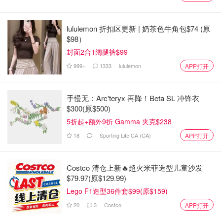
幅：香港 40%、加纳 39%、印度和巴西各31%。
lululemon 折扣区更新 | 奶茶色牛角包$74 (原
各省差异
$98）
封面2合1阔腿裤$99
永久居民全国降，幅度因省不同：
999+
1333
lululemon
APP打开
Manitoba 5%
Prince Edward Island 39%
手慢无：Arc'teryx 再降！Beta SL 冲锋衣
$300(原$500)
Nova Scotia和Quebec 29%
5折起+额外9折 Gamma 夹克$238
New Brunswick 19%
18
Sporting Life CA (CA)
APP打开
Ontario 11%
Saskatchewan 18%
Costco 清仓上新🔥超火米菲造型儿童沙发
$79.97(原$129.99)
Alberta 12%
Lego F1造型36件套$99(原$159)
British Columbia 16%
20
3
Costco
APP打开
Newfoundland and Labrador反涨12%。