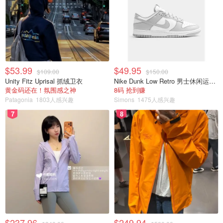
常并不会成为生活的焦点，费利佩说。
她给其他准新人建议：
尽早坦诚沟通，多交流彼此的想法，
确保双方在金钱观念和目标上达成一致。
“如果财务是你们之间的敏感议题，那这或许就是一个必须
$53.99
$49.95
$109.00
$150.00
提前面对的问题。”
Unity Fitz Uprisal 抓绒卫衣
Nike Dunk Low Retro 男士休闲运动鞋
黄金码还在！氛围感之神
8码 抢到赚
文章来自：
torontostar.com
，版权属于原作者。
Patagonia
1803人感兴趣
Simons
1475人感兴趣
7
8
加拿大顶级离婚律师总结，伴侣结婚
前应该搞清楚的5件事！
OOliviaZZ
6997
多伦多TOP7离婚律师推荐 - 聘用律师
费用、各律所业务以及信息盘点！
$237.96
$249.94