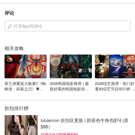
评论
1. 根据自身情况量身定制
打开App写评论
TD财富管理部的财富规划主管妮可·尤因（Nicole Ewing）
指出，婚前协议（在安省被称为婚姻合同）可以帮助伴侣规
相关攻略
避省级默认的资产与债务分配规定。对于未婚同居的伴侣，
同居协议（cohabitation agreement）也能起到类似作用。
“这其实是一个机会，让你们一起讨论对关系的期待、明确
共同目标、统一价值观，并为婚姻制定‘游戏规则’。”
荷兰弟重返大银幕‼️《蜘
2026韩国电影推荐 | 最
2026综艺推荐 - 热门好
蛛侠：崭新之日》🕷️北
新好看的韩国电影排行
看的综艺节目排行榜 - 
“我常对客户说，其实你们早已有了婚姻合同——只是是政
美热映中❣️阵容豪华✨🤩
榜，必看盘点！8月最
月最新:《​​披荆斩棘
府替你们写的。现在，这是你们自己决定规则的机会。”
新！(持续更新）
2026》回归啦
折扣排行榜
2. 并非所有资产都一视同仁
lululemon 折扣区更新 | 奶茶色牛角包$74 (原
在安省，如果没有婚前协议，婚姻中的房屋（matrimonial
$98）
home）即使是由其中一方婚前购入，离婚时也会被视为双
封面2合1阔腿裤$99