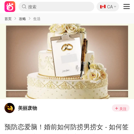
🇨🇦
CA
首页
攻略
生活
美丽废物
关注
预防恋爱脑！婚前如何防捞男捞女 - 如何签