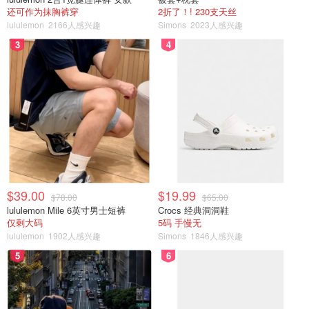
他强调，如果协议过于强势或存在胁迫迹象，其法律效力将
还可作为抹胸裤穿
2折了！! 230支天丝
受到质疑。如果法院认定有一方是在压力下签署的，或者未
lululemon
2166人感兴趣
Simons
2023人感兴趣
进行完整财务披露，该协议可能被判定无效。
3
4
这就是为什么双方应各自聘请独立律师的原因。
$39.00
$19.99
$78.00
$65.00
lululemon Mile 6英寸男士短裤
Crocs 经典洞洞鞋
仅剩大码
5码 手慢无
lululemon
1902人感兴趣
Simons
1846人感兴趣
5
6
婚前协议虽然在婚前显得“有点沉重”，但一旦步入婚姻，通