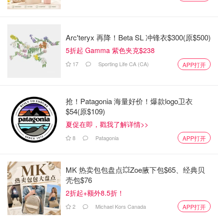
Arc'teryx 再降！Beta SL 冲锋衣$300(原$500)
5折起 Gamma 紫色夹克$238
17
Sporting Life CA (CA)
APP打开
抢！Patagonia 海量好价！爆款logo卫衣
$54(原$109)
夏促在即，戳我了解详情>>
8
Patagonia
APP打开
3. 表达共同价值观
MK 热卖包包盘点💥Zoe腋下包$65、经典贝
费利佩和丈夫还在协议中强化了他们对终身承诺的共识。作
壳包$76
为对不忠的“震慑条款”，他们设定了 $200,000 的出轨赔偿
2折起+额外8.5折！
金。
2
Michael Kors Canada
APP打开