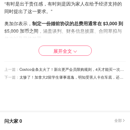
“有时是出于责任感，有时则是因为家人在给予经济支持的
同时提出了这一要求。”
奥加尔表示，
制定一份婚前协议的总费用通常在 $3,000 到
$5,000 加币之间
，涵盖谈判、财务信息披露、合同草拟与
修改以及最终签署。
如果你正在考虑婚前协议，这些内容值得了解：
展开全文
上一篇：
Costco金条太火了！新出更严会员限购规则，4天才能买一次！价格涨疯了还能抢到？
下一篇：
太惨了！加拿大2留学生肇事逃逸，明知受害人卡在车底，还硬生生拖行1.3公里！
问大家
0
全部