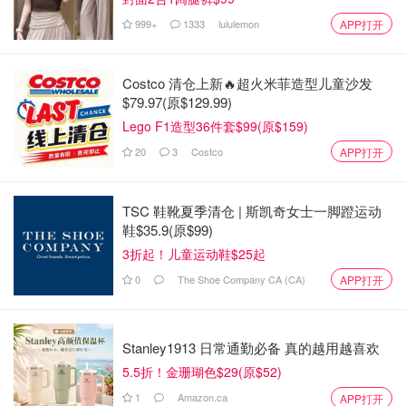
方共有财产，平均分配。
999+
1333
lululemon
APP打开
但如果是
婚前一方独自建立的投资组合，在没有其他合同规
定下，通常可以在离婚后保留
。
Costco 清仓上新🔥超火米菲造型儿童沙发
$79.97(原$129.99)
“很多人其实并不了解，资产在法律上被划分和处理的方
Lego F1造型36件套$99(原$159)
式，跟他们的预期可能完全不同。”尤因表示。
20
3
Costco
APP打开
33岁的萨斯卡通（Saskatoon）居民洛根·比提（Logan
Beatty）则提醒其他加拿大人，如果希望保留家人赠与或自
TSC 鞋靴夏季清仓 | 斯凯奇女士一脚蹬运动
己对房产的特殊财务贡献，一定要事先签署婚前协议。
鞋$35.9(原$99)
3折起！儿童运动鞋$25起
比提表示，他当年为与前配偶共同购入的第一套房支付了全
0
The Shoe Company CA (CA)
APP打开
部 $120,000 的首付款。他们一年前刚刚换到一套更大的房
子，但如今正在办理离婚手续。就在前妻提出离婚的几个月
前，他从父亲那里收到了 $50,000 的礼金，用来偿还新房贷
Stanley1913 日常通勤必备 真的越用越喜欢
款。如今他十分后悔没有协议来保障这些贡献。
5.5折！金珊瑚色$29(原$52)
“我现在有点愧疚，那笔（礼金）的一半要分给前配偶了。”
1
Amazon.ca
APP打开