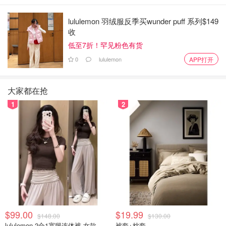
不过，尤因指出，加拿大的法律通常不承认类似的不忠条款
（费利佩的协议是在巴西签署的）。
lululemon 羽绒服反季买wunder puff 系列$149
收
“
在加拿大，婚姻法律不以‘过错’为基础来分配财产或决定抚
低至7折！罕见粉色有货
养责任。
法院明确表示，婚姻合同不能强制执行‘保持忠
0
lululemon
APP打开
诚’这样的个人义务，而类似的条款也很可能被认定为违反
公共政策。”
大家都在抢
“尽管法律上不可执行，但一些人仍会加入这类条款，用来
1
2
彼此沟通、表达对婚姻的期望和承诺。”
4. 各自寻求独立法律建议
Objective Financial Partners 的理财规划师杰夫·麦卡尼
（Jeff McCartney）建议，如果伴侣之间在财务上存在差
距，经济条件较好的一方应尽量让协议内容公平合理。
“婚前协议的目的不应该是趁机把对方排除在外。”
$99.00
$19.99
$148.00
$130.00
lululemon 2合1宽腿连体裤 女款
被套+枕套