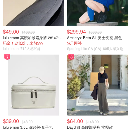
但这也正是被网友质疑的地方：
$49.00
$299.94
$168.00
$600.00
lululemon 高腰加绒紧身裤 28"≈71cm 5个口袋
Arc'teryx Beta SL 男士夹克 黑色
码全！史低价，之前$99
5折 蹲补
lululemon
712人感兴趣
Sporting Life CA (CA)
605人感兴趣
7
8
$39.00
$64.00
$48.00
$148.00
lululemon 3.5L 洗漱包/盒子包
Daydrift 高腰阔腿裤 常规款