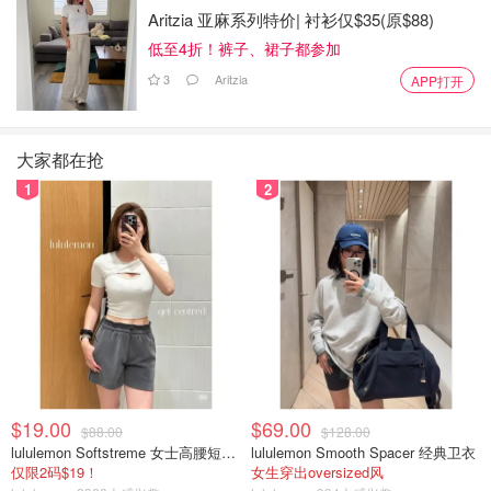
这部《人·鱼》并不是快餐青春片，而是典型的文艺片，导
Aritzia 亚麻系列特价| 衬衫仅$35(原$88)
演是曾获奖的徐展雄，黄磊不仅是监制，据传还是出品方之
低至4折！裤子、裙子都参加
一，剧本从构思阶段就为多多量身打造。从曝光的宣传片来
3
Aritzia
APP打开
看，多多饰演的角色文静、孤僻，与现实中的她极其贴合。
有网友直言，“资源真强，直接搭王一博和汤唯”。
大家都在抢
1
2
$19.00
$69.00
$88.00
$128.00
lululemon Softstreme 女士高腰短裤 10cm
lululemon Smooth Spacer 经典卫衣
仅限2码$19！
女生穿出oversized风