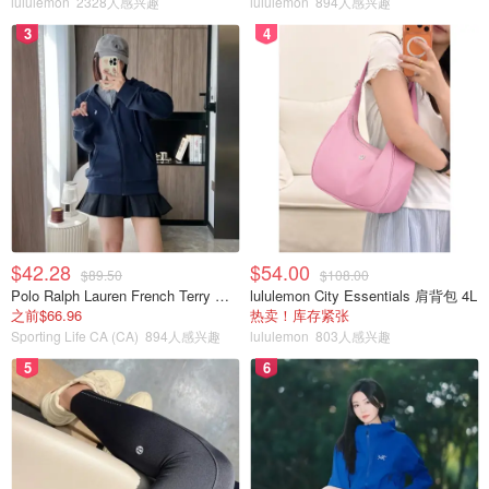
lululemon
2328人感兴趣
lululemon
894人感兴趣
3
4
$42.28
$54.00
$89.50
$108.00
Polo Ralph Lauren French Terry 女童连帽卫衣 7-16码
lululemon City Essentials 肩背包 4L
之前$66.96
热卖！库存紧张
Sporting Life CA (CA)
894人感兴趣
lululemon
803人感兴趣
5
6