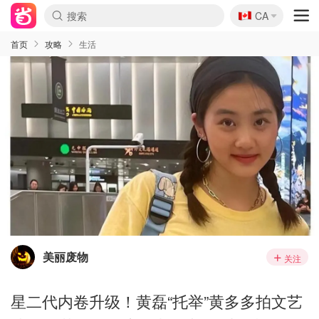
🇨🇦
CA
首页
攻略
生活
美丽废物
关注
星二代内卷升级！黄磊“托举”黄多多拍文艺