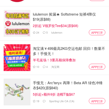
台剧的演出，如2018年与何炅合作出演的《水中之书》，
展现了不俗的表演实力。
lululemon 捡漏🔥 Softstreme 短裤4降仅
$19(原$88)
2折起 V领罗纹Tee$34(原$68)
24
5
lululemon
APP打开
淘宝满￥499最高2KG空运包邮 回归！数量不
多！手慢无！
羊毛返场！3重高额保障叠加
10
4
淘宝网
APP打开
手慢无：Arc'teryx 再降！Beta AR 绿色冲锋
衣$420(原$840)
5折起+额外9折 连帽T恤$67
19
Sporting Life CA (CA)
APP打开
近年来，黄多多逐渐从“星二代”向独立艺人转型。她在社交