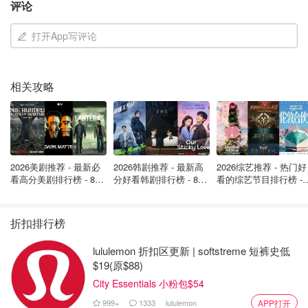
评论
打开App写评论
相关攻略
2026美剧推荐 - 最新必
2026韩剧推荐 - 最新高
2026综艺推荐 - 热门好
看高分美剧排行榜 - 8月
分好看韩剧排行榜 - 8月
看的综艺节目排行榜 - 
最新: 《​​足球教练 》第
最新：丁海寅《我的荒
月最新:《​​伦敦合伙人
四季回归！
糖恋爱 》上线❣️
回归啦
折扣排行榜
在父母的影响和培养下，黄多多展现出多方面的才华。她不
lululemon 折扣区更新 | softstreme 短裤史低
$19(原$88)
仅在音乐、舞蹈方面有着出色的表现，还涉足文学创作。据
City Essentials 小粉包$54
报道，她曾参与翻译英国作家J.R.R.托尔金的作品《圣诞老
爸的来信》，并在2014年出版。此外，她还参与了多部舞
999+
1333
lululemon
APP打开