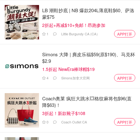
媒体上分享自己的生活点滴，包括旅行、学习和兴趣爱好。
LB 潮鞋抄底 | NB 爆款204L薄底鞋$60、萨洛
同时，她也开始参与更多的影视作品，如近期主演的文艺电
蒙$75
影《人·鱼》，引发了广泛关注和讨论。
2折起+再减$10+免邮！昂跑参加
1
Little Burgundy CA (CA）
APP打开
Simons 大降 | 麂皮乐福$59(原$190)、马克杯
$2.9
1.5折起 NewEra棒球帽$19
4
Simons加拿大官网
APP打开
Coach奥莱 疯狂大跳水💥格纹麻将包$96(直
降$63)！
3折起！新款靴子$108
0
Coach Outlet CA
APP打开
黄多多出演《人·鱼》，真的“天赋型选手”？