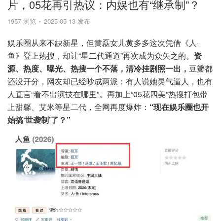
片，05花再引热议：内娱也有“继承制”？
1957 浏览
2025-05-13 发布
娱乐圈从来不缺新星，但黄磊女儿黄多多这次凭借《人·
鱼》登上热搜，却让“星二代通道”再次成为众矢之的。
资
源、热度、曝光、热搜一个不落，清冷挂剧照一出，
豆瓣都
还没开分，网友却已经吵成两派：有人说她灵气逼人，也有
人直言“看不出演技在哪里”。再加上“05花四美”热搜打包带
上甜馨、艾米等星二代，全网再度爆炸：
“现在娱乐圈也开
始搞‘世袭制’了？”