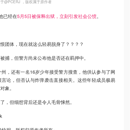
于@PCERJ ，版权属于原作者
但他已经在
5月5日被保释出狱，立刻引发社会公愤
。
仇恨团体，现在就这么轻易脱身了？？？？
容被捕，但警方尚未公布他是否还在羁押中。
州，还有一名16岁少年接受警方搜查，他供认参与了网
恨言论，但否认与炸弹袭击直接相关。这些年轻成员极易
募对象。
止了，但细想背后还是令人毛骨悚然。
k
钱快报，版权归原作者所有」