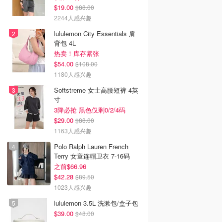
$19.00
$88.00
2244人感兴趣
lululemon City Essentials 肩
背包 4L
热卖！库存紧张
$54.00
$108.00
1180人感兴趣
Softstreme 女士高腰短裤 4英
寸
3降必抢 黑色仅剩0/2/4码
$29.00
$88.00
1163人感兴趣
Polo Ralph Lauren French
Terry 女童连帽卫衣 7-16码
之前$66.96
$42.28
$89.50
1023人感兴趣
lululemon 3.5L 洗漱包/盒子包
$39.00
$48.00