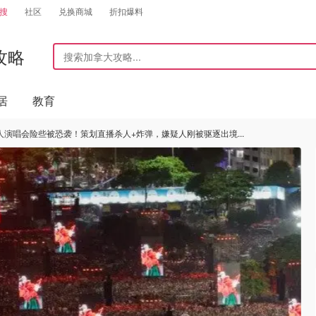
搜
社区
兑换商城
折扣爆料
攻略
居
教育
250万人演唱会险些被恐袭！策划直播杀人+炸弹，嫌疑人刚被驱逐出境...