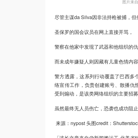
图片来自
尽管主谋da Silva因非法持枪被捕，
圣保罗的国会议员在网上直接开骂，
警察在他家中发现了武器和他组织的
而未成年嫌疑人则因藏有儿童色情内
警方透露，这系列行动覆盖了巴西多个
络宣传工作，负责创建账号、散播仇
受到煽动，是该类网络组织的主要招
虽然最终无人员伤亡，恐袭也成功阻
来源：nypost 头图credit：Shutterstoc
「该长文章来自@新闻搬运工-北美省