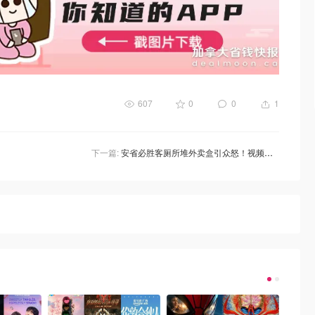
607
0
0
1
下一篇:
安省必胜客厕所堆外卖盒引众怒！视频曝光后网友：这谁顶得住啊！