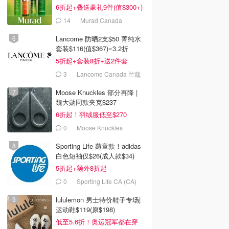
6折起+叠送豪礼9件(值$300+)
14
Murad Canada
Lancome 防晒2支$50 菁纯水
套装$116(值$367)=3.2折
5折起+套装8折+送2件套
3
Lancome Canada 兰蔻
加拿大官网
Moose Knuckles 部分再降 |
魏大勋同款夹克$237
6折起！羽绒服低至$270
0
Moose Knuckles
Sporting Life 薅童款！adidas
白色短袖仅$26(成人款$34)
5折起+额外8折起
0
Sporting Life CA (CA)
lululemon 男士特价鞋子专场|
运动鞋$119(原$198)
低至5.6折！奥运冠军都在穿