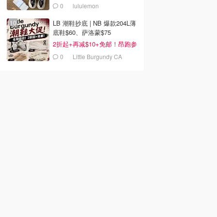
0
lululemon
LB 潮鞋抄底 | NB 爆款204L薄
底鞋$60、萨洛蒙$75
2折起+再减$10+免邮！昂跑参
加
0
Little Burgundy CA
(CA）