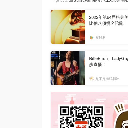
2022年第64届格
比伯八项提名陪跑!
省钱君
BillieEilish
步直播！
是不是有鸡腿吃