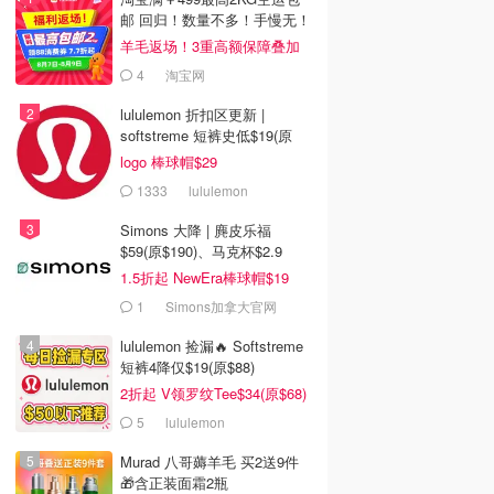
邮 回归！数量不多！手慢无！
羊毛返场！3重高额保障叠加
4
淘宝网
lululemon 折扣区更新 |
softstreme 短裤史低$19(原
$88)
logo 棒球帽$29
1333
lululemon
Simons 大降 | 麂皮乐福
$59(原$190)、马克杯$2.9
1.5折起 NewEra棒球帽$19
1
Simons加拿大官网
lululemon 捡漏🔥 Softstreme
短裤4降仅$19(原$88)
2折起 V领罗纹Tee$34(原$68)
5
lululemon
Murad 八哥薅羊毛 买2送9件
🎁含正装面霜2瓶