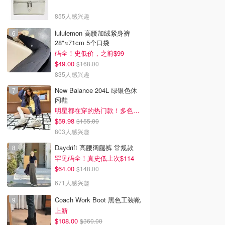
855人感兴趣
lululemon 高腰加绒紧身裤
28"≈71cm 5个口袋
码全！史低价，之前$99
$49.00
$168.00
835人感兴趣
New Balance 204L 绿银色休
闲鞋
明星都在穿的热门款！多色可选 3.8折
$59.98
$155.00
803人感兴趣
Daydrift 高腰阔腿裤 常规款
罕见码全！真史低上次$114
$64.00
$148.00
671人感兴趣
Coach Work Boot 黑色工装靴
上新
$108.00
$360.00