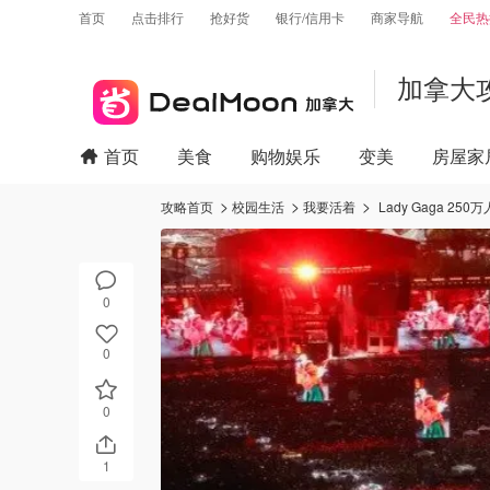
首页
点击排行
抢好货
银行/信用卡
商家导航
全民热
加拿大
首页
美食
购物娱乐
变美
房屋家
攻略首页
校园生活
我要活着
Lady Gaga 
0
0
0
1