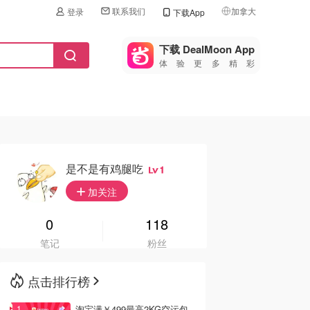
联系我们
加拿大
登录
下载App
🇺🇸
美国
下载 DealMoon App
体验更多精彩
🇨🇳
中国
🇨🇦
加拿大
🇬🇧
英国
🇩🇪
德国
是不是有鸡腿吃
1
🇫🇷
加关注
法国
🇮🇹
0
118
意大利
笔记
粉丝
🇦🇺
澳洲
点击排行榜
🇳🇿
新西兰
淘宝满￥499最高2KG空运包