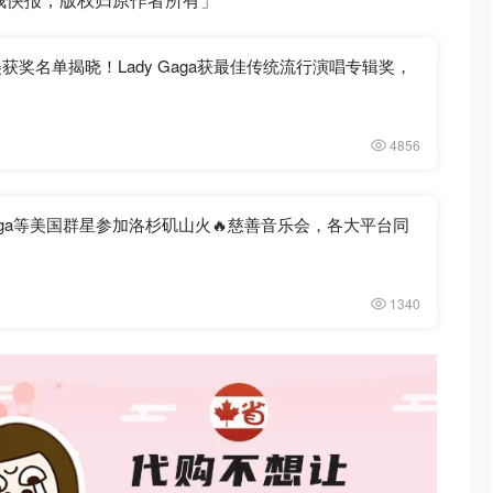
莱美获奖名单揭晓！Lady Gaga获最佳传统流行演唱专辑奖，
4856
、LadyGaga等美国群星参加洛杉矶山火🔥慈善音乐会，各大平台同
1340