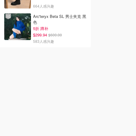
664人感兴趣
Arc'teryx Beta SL 男士夹克 黑
色
5折 蹲补
$299.94
$600.00
583人感兴趣