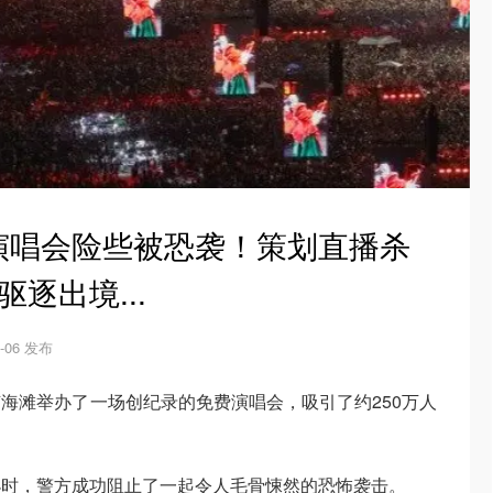
0万人演唱会险些被恐袭！策划直播杀
逐出境...
5-06 发布
热内卢海滩举办了一场创纪录的免费演唱会，吸引了约250万人
小时，警方成功阻止了一起令人毛骨悚然的恐怖袭击。