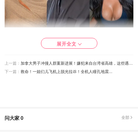
图片来自于@yahoo ，版权属于原作者
展开全文
这段火药味十足的发言瞬间引爆欧美娱乐圈💥！
要知道他和金姐可是有​​四个娃​​啊！大女儿小西北11岁，最小
上一篇：
加拿大男子冲撞人群案新进展！嫌犯来自台湾省高雄，这些遇难者身份已确认！
的儿子诗篇5岁。你说不该和金姐生孩子，为啥还要生4
下一篇：
救命！一姐们儿飞机上脱光拉💩！全机人瞳孔地震...
个？？
问大家
0
全部