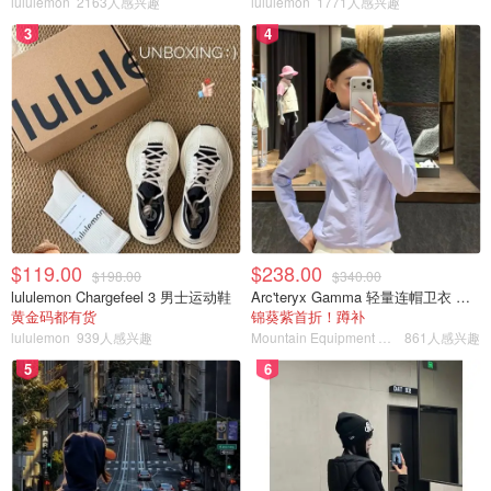
lululemon
2163人感兴趣
lululemon
1771人感兴趣
是不是有鸡腿吃
2390
3
4
$119.00
$238.00
$198.00
$340.00
lululemon Chargefeel 3 男士运动鞋
Arc'teryx Gamma 轻量连帽卫衣 女款
黄金码都有货
锦葵紫首折！蹲补
lululemon
939人感兴趣
Mountain Equipment Company
861人感兴趣
5
6