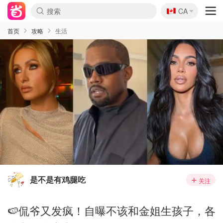
🇨🇦
CA
首页
攻略
生活
是不是有鸡腿吃
关注
🍉侃爷又发疯！自曝不该和金姐生孩子，各