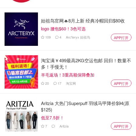
金姐早年确实是希尔顿的小跟班（当年还帮拎包那种），但
侃爷这话说得忒难听——生四个娃离婚后转头用施瓦辛格家
始祖鸟官网🔥8月上新 经典冷帽回归$80收
保姆的丑闻比喻金姐："保姆唯一的权力就是偷走你的孩
子"。这话直接否定了金姐作为四个孩子母亲的付出，吃瓜
logo 腰包$60！3色可选
群众都看不下去了！！
109
4
Arc'teryx 始祖鸟
APP打开
更讽刺的是，金姐现在个人品牌SKIMS市值早已破10亿，
倒是侃爷这两年各种骚操作，精神状态令人担忧。
淘宝满￥499最高2KG空运包邮 回归！数量不
多！手慢无！
羊毛返场！3重高额保障叠加
20
17
淘宝网
APP打开
Aritzia 大热门Superpuff 羽绒马甲降价$94(原
$125)
低至7.5折！
7
Aritzia
APP打开