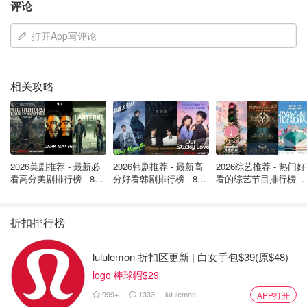
评论
打开App写评论
相关攻略
2026美剧推荐 - 最新必
2026韩剧推荐 - 最新高
2026综艺推荐 - 热门好
看高分美剧排行榜 - 8月
分好看韩剧排行榜 - 8月
看的综艺节目排行榜 - 
最新: 《​​足球教练 》第
最新：丁海寅《我的荒
月最新:《​​伦敦合伙人
四季回归！
糖恋爱 》上线❣️
回归啦
折扣排行榜
lululemon 折扣区更新 | 白女手包$39(原$48)
图片来自于@kimkardashian ，版权属于原作者
logo 棒球帽$29
现在金姐是单亲妈妈带四个娃还要被前夫背刺......
999+
1333
lululemon
APP打开