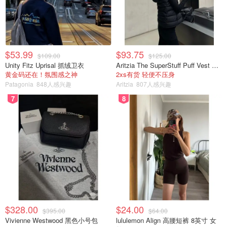
$53.99
$93.75
$109.00
$125.00
Unity Fitz Uprisal 抓绒卫衣
Aritzia The SuperStuff Puff Vest 轻盈亮面马甲
黄金码还在！氛围感之神
2xs有货 轻便不压身
Patagonia
848人感兴趣
Aritzia
807人感兴趣
7
8
$328.00
$24.00
$395.00
$64.00
Vivienne Westwood 黑色小号包
lululemon Align 高腰短裤 8英寸 女