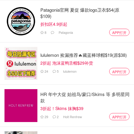
Patagonia官网 夏促 爆款logo卫衣$54(原
$109)
图片来自于@fortune ，版权属于原作者
折扣区4.9折起
不仅如此，侃爷还在Twitch直播中发表对犹太人和LGBT+群
8
Patagonia
APP打开
体的辱骂言论，使用侮辱性语言，并在高喊“希特勒万岁”的
同时行纳粹礼，结果不到十分钟就被ban了。
lululemon 捡漏推荐🔥藏蓝棒球帽$19(原$38)
2折起 泡沫蓝鸭舌帽$29补货
24
5
lululemon
APP打开
HR 年中大促 始祖鸟/蒙口/Skims 等 多明星同
款
3折起！Skims 抹胸$39
29
2
Holt Renfrew
APP打开