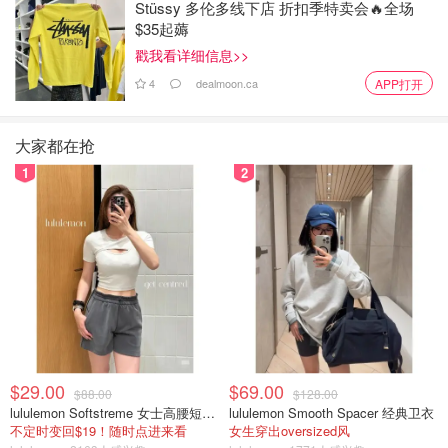
图片来自于@Twitch ，版权属于原作者
Stüssy 多伦多线下店 折扣季特卖会🔥全场
$35起薅
希望这场闹剧别伤到四个孩子，父母的恩怨别让孩子买单
戳我看详细信息>>
💔。
4
dealmoon.ca
APP打开
来源：yahoo、fortune 头图：yahoo
大家都在抢
「该长文章来自@琳娜贝尔-北美省钱快报，版权归原作者
1
2
所有」
金•卡戴珊官宣离婚
EnigmaJane
2057
4
侃爷要来中国， 他在Ins用中文发帖，
$29.00
$69.00
$88.00
$128.00
炸出一大波中国粉丝！爆笑神评论每
lululemon Softstreme 女士高腰短裤 10cm
lululemon Smooth Spacer 经典卫衣
个都太有梗了！
不定时变回$19！随时点进来看
女生穿出oversized风