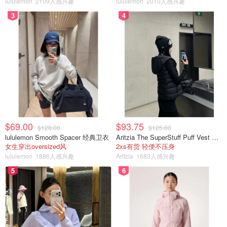
lululemon
2109人感兴趣
lululemon
2010人感兴趣
服务，即买即退，轻松省税！
3
4
来源：
国家税务总局
封面：新闻截图
中加关税新动向 - 特朗普宣布却对华加
收125%关税，中国给予同等反击！
是momo酱
1.1w
20
$69.00
$93.75
$128.00
$125.00
好消息！中国240小时过境免签口岸增
lululemon Smooth Spacer 经典卫衣
Aritzia The SuperStuff Puff Vest 轻盈亮面马甲
至65个，加拿大公民可申请！附申请
女生穿出oversized风
2xs有货 轻便不压身
要求详解！
lululemon
1886人感兴趣
Aritzia
1683人感兴趣
省钱君
5
6
5304