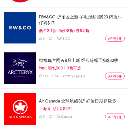
办理信用卡预授权
即可现场领取人民币预付金（相当于退税款）
RW&CO 折扣区上新 羊毛混纺裙$20 阔腿牛
仔裤$17
谁可以享受“即买即退”服务？
低至2.1折+额外8折+叠8.5折
0
RW & CO
APP打开
你需要满足以下条件：
离境时通过海关验核；
始祖鸟官网🔥8月上新 经典冷帽回归$80收
按照协议书承诺在规定期限从指定口岸离境；
logo 腰包$60！3色可选
符合中国现行离境退税政策。
111
4
Arc'teryx 始祖鸟
APP打开
哪些商品可以申请“即买即退”？
凡是符合离境退税政策的商品，都可申请“即买即退”。
Air Canada 全球航线8折 好价日期超级多
上海直飞往返$921
商品需在指定“即买即退”商店购买，并获取正规销售发票。
5
Air Canada
APP打开
哪些商店提供“即买即退”？