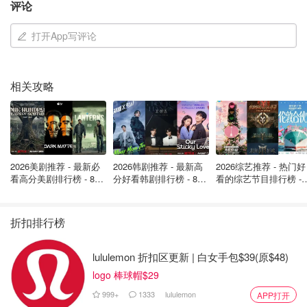
评论
为提升境外旅客（包括加拿大游客）在中国的购物便利体
验，
中国国家税务总局
已推出“即买即退”离境退税新模
打开App写评论
式。以下是详细攻略，帮你快速搞懂操作流程与注意事项！
什么是“离境退税”？
相关攻略
指加拿大等境外旅客在中国购买符合条件的退税商品，并在
离境时申请退还增值税（VAT）。
适用对象：在中国境内
连续居住不超过183天的外国人及港
2026美剧推荐 - 最新必
2026韩剧推荐 - 最新高
2026综艺推荐 - 热门好
澳台同胞
。
看高分美剧排行榜 - 8月
分好看韩剧排行榜 - 8月
看的综艺节目排行榜 - 
最新: 《​​足球教练 》第
最新：丁海寅《我的荒
月最新:《​​伦敦合伙人
什么是“即买即退”？
四季回归！
糖恋爱 》上线❣️
回归啦
折扣排行榜
“即买即退”是一项购物现场即可领取退税款的便捷服务。
lululemon 折扣区更新 | 白女手包$39(原$48)
在参与该服务的指定商店购物时，旅客只需：
logo 棒球帽$29
签署协议书
999+
1333
lululemon
APP打开