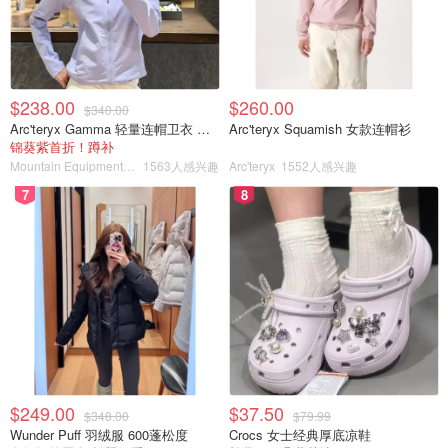
$238.00
$260.00
$340.00
Arc'teryx Gamma 轻量连帽卫衣 女款
Arc'teryx Squamish 女款连帽衫
锦葵紫首折！蹲补
Mountain Equipment Company
1563人感兴趣
Arc'teryx
1552人感兴趣
7
8
$249.00
$37.50
$348.00
$79.99
Wunder Puff 羽绒服 600蓬松度
Crocs 女士经典厚底凉鞋