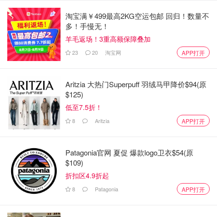
商店需：
淘宝满￥499最高2KG空运包邮 回归！数量不
多！手慢无！
位于已实施该政策的地区；
羊毛返场！3重高额保障叠加
与当地退税代理机构协商达成一致；
23
20
淘宝网
APP打开
正式成为认证的“即买即退”商店。
Aritzia 大热门Superpuff 羽绒马甲降价$94(原
“即买即退”办理流程
$125)
低至7.5折！
第一步：商店开单与支付
8
Aritzia
APP打开
签署协议书 → 商店办理信用卡预授权 → 开具退税申请单
→ 现场支付预付金
Patagonia官网 夏促 爆款logo卫衣$54(原
第二步：海关验核
$109)
折扣区4.9折起
离境时需提交：
8
Patagonia
APP打开
商品实物