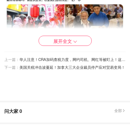
展开全文
上一篇：
华人注意！CRA加码查税力度，网约司机、网红等被盯上！这几个税务问题成重灾区！
下一篇：
美国关税冲击波蔓延！加拿大三大企业裁员停产应对贸易变局！
最近中国为了吸引外国游客可是下足了功夫：免签政策一波
接一波，支付越来越便利，通关效率也越来越高。现在再加
上这个"即买即退"的大招，看来是要把境外游客的购物欲彻
问大家
0
全部
底释放出来啊！
离境退税“即买即退”攻略