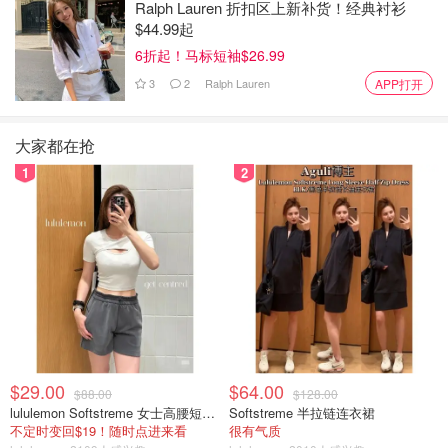
发票
Ralph Lauren 折扣区上新补货！经典衬衫
$44.99起
退税申请单
6折起！马标短袖$26.99
有效护照或身份证件
3
2
Ralph Lauren
APP打开
第三步：退税代理机构审核
大家都在抢
提交材料 → 核实无误 → 解除信用卡预授权 → 退税完成！
1
2
计算公式
预付金 = 发票金额 × 退税率 - 手续费
未按约离境怎么办？
如果旅客未按协议规定离境，退税机构将在3个工作日内通
过信用卡预授权自动扣回预付金。
$29.00
$64.00
$88.00
$128.00
旅客可在之后实际离境时，重新申请退税。
lululemon Softstreme 女士高腰短裤 10cm
Softstreme 半拉链连衣裙
不定时变回$19！随时点进来看
很有气质
如你是加拿大籍旅客，来中国旅行时记得充分利用这一便利