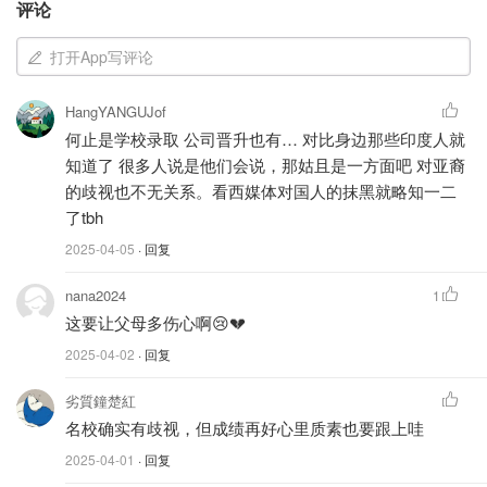
评论
打开App写评论
这事儿让不少人开始反思：藤校的“光环”是不是压得学生喘
HangYANGUJof
何止是学校录取 公司晋升也有… 对比身边那些印度人就
不过气？亚裔学生在这种顶尖学校，成绩再好也老觉得自己
知道了 很多人说是他们会说，那姑且是一方面吧 对亚裔
不够好，心理压力大到不行。
的歧视也不无关系。看西媒体对国人的抹黑就略知一二
这事儿真挺揪心的，Lucas Lee这么优秀的学生，最后却走
了tbh
上绝路，藤校的录取标准也让人忍不住想骂。
2025-04-05
· 回复
你觉得亚裔学生该咋面对这种压力？快留言聊聊呗！
nana2024
1
这要让父母多伤心啊😢💔
妹子被斯坦福录取几个月后，offer被撤
2025-04-02
· 回复
销了...
劣質鐘楚紅
名校确实有歧视，但成绩再好心里质素也要跟上哇
是momo酱
2024
2025-04-01
· 回复