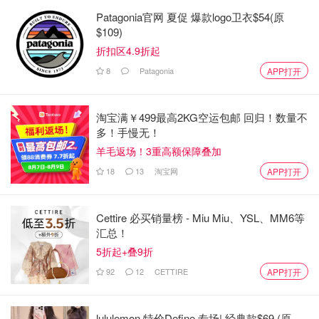
Patagonia官网 夏促 爆款logo卫衣$54(原
$109)
折扣区4.9折起
8
Patagonia
APP打开
淘宝满￥499最高2KG空运包邮 回归！数量不
多！手慢无！
羊毛返场！3重高额保障叠加
18
13
淘宝网
APP打开
Cettire 必买销量榜 - Miu Miu、YSL、MM6等
汇总！
5折起+叠9折
92
12
CETTIRE
APP打开
lululemon 特价Define 专场| 经典款$69 (原