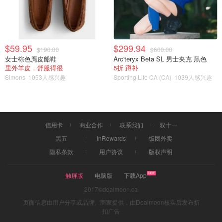
$59.95
$299.94
$190.00
$600.00
女士棕色麂皮船鞋
Arc'teryx Beta SL 男士夹克 黑色
里外羊皮，舒服得很
5折 蹲补
Simons
1053人感兴趣
Sporting Life CA (CA)
1039人感兴趣
信用卡
商业合作
联系我们
双十一
黑五
InRewards
饭团外卖
隐私条款
用户协议
版权声明
触屏版
电脑版
下载App
2017©dealmoon.ca
页面信息由用户分享或品牌、商家提供，由Dealmoon核实后发布折
扣广告