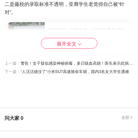
二是藤校的录取标准不透明，亚裔学生老觉得自己被“针
对”。
SAT1590+GPA4.42！19岁华裔天才却
遭16所大学拒录，父子控诉亚裔招生
歧视
展开全文
是不是有鸡腿吃
2020
上一篇：
警告！女子疑似感染神秘病毒，多日咳血高烧！医生表示此病暂时无解！
其实，名校的心理压力问题早就不是新闻。2022和2023
下一篇：
“人活活烧没了”小米SU7高速致命车祸，国内3名女大学生遇难
年，美国好几所顶尖预科学校接连爆出学生自杀事件，大家
都说这些学校是“高压锅”，学生焦虑和抑郁的比例比普通公
立高中高多了。2023年，Phillips的学生报纸还发过一篇评
论，批评学校没好好管学生心理健康。2017年9月，Phillips
还有个17岁学生在Andover被火车撞死，后来也定为自杀。
问大家
0
全部