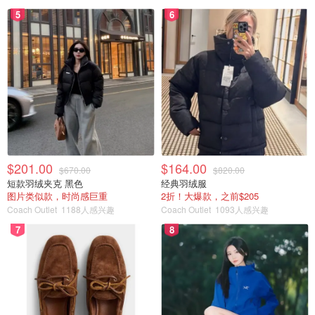
5
6
$201.00
$164.00
$670.00
$820.00
短款羽绒夹克 黑色
经典羽绒服
图片类似款，时尚感巨重
2折！大爆款，之前$205
Coach Outlet
1188人感兴趣
Coach Outlet
1093人感兴趣
7
8