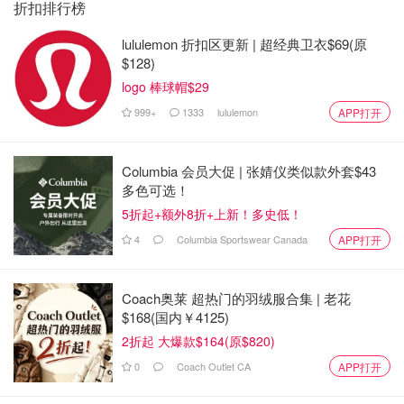
折扣排行榜
lululemon 折扣区更新 | 超经典卫衣$69(原
$128)
logo 棒球帽$29
999+
1333
lululemon
APP打开
Columbia 会员大促 | 张婧仪类似款外套$43
多色可选！
5折起+额外8折+上新！多史低！
4
Columbia Sportswear Canada
APP打开
Coach奥莱 超热门的羽绒服合集 | 老花
$168(国内￥4125)
2折起 大爆款$164(原$820)
0
Coach Outlet CA
APP打开