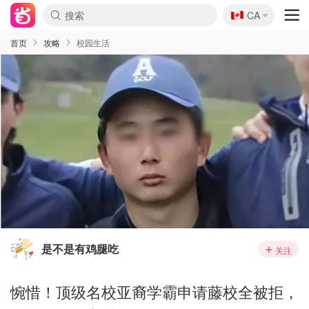
🇨🇦
CA
首页
攻略
校园生活
是不是有鸡腿吃
关注
惋惜！顶级名校亚裔学霸申请藤校全被拒，