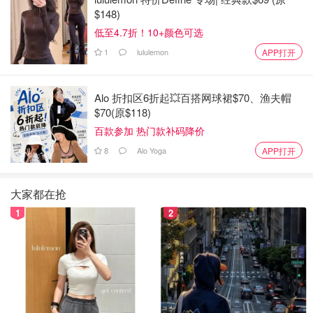
$148)
低至4.7折！10+颜色可选
1
lululemon
APP打开
Alo 折扣区6折起💥百搭网球裙$70、渔夫帽
$70(原$118)
百款参加 热门款补码降价
8
Alo Yoga
APP打开
大家都在抢
1
2