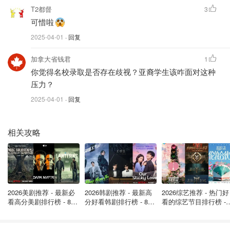
40万！加拿大华人母亲贿赂美国名校
T2都督
3
教练为儿子铺路！东窗事发异国蹲监
可惜啦
狱！
2025-04-01
· 回复
是momo酱
1406
3
加拿大省钱君
1
你觉得名校录取是否存在歧视？亚裔学生该咋面对这种
压力？
2025-04-01
· 回复
相关攻略
2026美剧推荐 - 最新必
2026韩剧推荐 - 最新高
2026综艺推荐 - 热门好
看高分美剧排行榜 - 8月
分好看韩剧排行榜 - 8月
看的综艺节目排行榜 - 
最新: 《​​足球教练 》第
最新：丁海寅《我的荒
月最新:《​​伦敦合伙人
四季回归！
糖恋爱 》上线❣️
回归啦