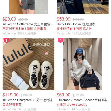
$29.00
$53.99
$88.00
$109.00
lululemon Softstreme 女士高腰短裤 10cm
Unity Fitz Uprisal 抓绒卫衣
不定时变回$19！随时点进来看
黄金码还在！氛围感之神
lululemon
2078人感兴趣
Patagonia
1785人感兴趣
3
4
$119.00
$69.00
$198.00
$128.00
lululemon Chargefeel 3 男士运动鞋
lululemon Smooth Spacer 经典卫衣
黄金码都有货
女生穿出oversized风
lululemon
1656人感兴趣
lululemon
1477人感兴趣