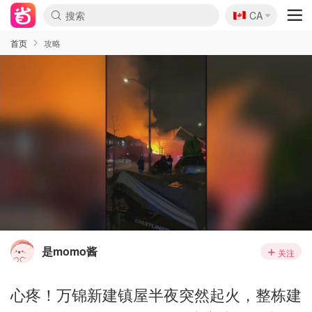
🇨🇦
CA
首页
攻略
是momo酱
关注
心疼！万锦新建镇屋半夜突然起火，整栋建