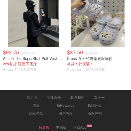
$93.75
$37.50
$125.00
$79.99
Aritzia The SuperStuff Puff Vest 轻盈亮面马甲
Crocs 女士经典厚底洞洞鞋
2xs有货 轻便不压身
补货！梦境蓝！
Aritzia
1416人感兴趣
Crocs.ca
1237人感兴趣
信用卡
商业合作
联系我们
双十一
黑五
InRewards
饭团外卖
隐私条款
用户协议
版权声明
触屏版
电脑版
下载App