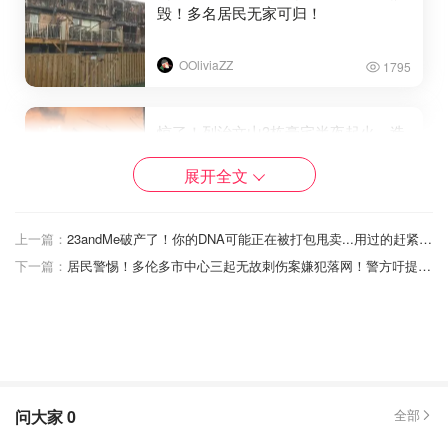
毁！多名居民无家可归！
OOliviaZZ
1795
惊了！列治文山3栋豪宅半夜起火，造
成约1200万的损失！
展开全文
OOliviaZZ
1750
上一篇：
23andMe破产了！你的DNA可能正在被打包甩卖...用过的赶紧删数据！
下一篇：
居民警惕！多伦多市中心三起无故刺伤案嫌犯落网！警方吁提供线索！
现场实况！安省在建民宅凌晨突发大
火4栋连烧！
是momo酱
1015
问大家
0
全部