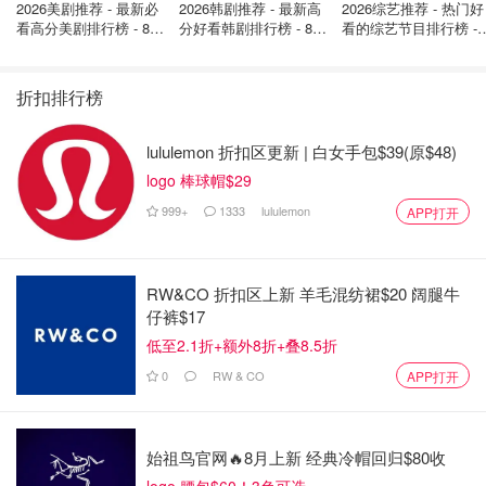
2026美剧推荐 - 最新必
2026韩剧推荐 - 最新高
2026综艺推荐 - 热门好
看高分美剧排行榜 - 8月
分好看韩剧排行榜 - 8月
看的综艺节目排行榜 - 
最新: 《​​足球教练 》第
最新：丁海寅《我的荒
月最新:《​​伦敦合伙人
四季回归！
糖恋爱 》上线❣️
回归啦
折扣排行榜
lululemon 折扣区更新 | 白女手包$39(原$48)
logo 棒球帽$29
999+
1333
lululemon
APP打开
RW&CO 折扣区上新 羊毛混纺裙$20 阔腿牛
仔裤$17
低至2.1折+额外8折+叠8.5折
0
RW & CO
APP打开
始祖鸟官网🔥8月上新 经典冷帽回归$80收