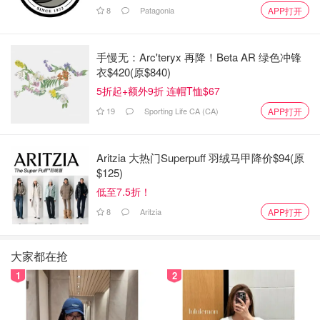
8
Patagonia
APP打开
手慢无：Arc'teryx 再降！Beta AR 绿色冲锋
衣$420(原$840)
5折起+额外9折 连帽T恤$67
19
Sporting Life CA (CA)
APP打开
Aritzia 大热门Superpuff 羽绒马甲降价$94(原
$125)
低至7.5折！
8
Aritzia
APP打开
大家都在抢
1
2