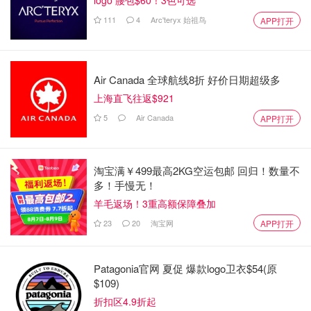
logo 腰包$60！3色可选
111
4
Arc'teryx 始祖鸟
APP打开
Air Canada 全球航线8折 好价日期超级多
上海直飞往返$921
5
Air Canada
APP打开
淘宝满￥499最高2KG空运包邮 回归！数量不
多！手慢无！
羊毛返场！3重高额保障叠加
23
20
淘宝网
APP打开
Patagonia官网 夏促 爆款logo卫衣$54(原
$109)
折扣区4.9折起