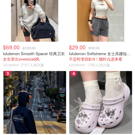
$69.00
$29.00
$128.00
$88.00
lululemon Smooth Spacer 经典卫衣
lululemon Softstreme 女士高腰短裤 10cm
女生穿出oversized风
不定时变回$19！随时点进来看
lululemon
2107人感兴趣
lululemon
1785人感兴趣
3
4