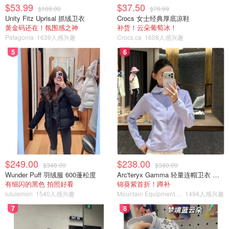
$53.99
$37.50
$109.00
$79.99
Unity Fitz Uprisal 抓绒卫衣
Crocs 女士经典厚底凉鞋
黄金码还在！氛围感之神
补货！云朵葡萄冰！
Patagonia
1639人感兴趣
Crocs.ca
1608人感兴趣
5
6
$249.00
$238.00
$348.00
$340.00
Wunder Puff 羽绒服 600蓬松度
Arc'teryx Gamma 轻量连帽卫衣 女款
有细闪的黑色 拍照好看
锦葵紫首折！蹲补
lululemon
1540人感兴趣
Mountain Equipment Company
1494人感兴趣
7
8