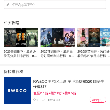
打开App写评论
相关攻略
2026美剧推荐 - 最新必
2026韩剧推荐 - 最新高
2026综艺推荐 - 热门好
看高分美剧排行榜 - 8月
分好看韩剧排行榜 - 8月
看的综艺节目排行榜 - 
最新: 《​​足球教练 》第
最新：丁海寅《我的荒
月最新:《​​伦敦合伙人
四季回归！
糖恋爱 》上线❣️
回归啦
折扣排行榜
RW&CO 折扣区上新 羊毛混纺裙$20 阔腿牛
仔裤$17
低至2.1折+额外8折+叠8.5折
0
RW & CO
APP打开