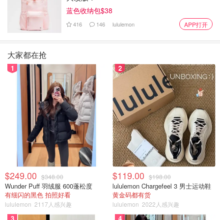
蓝色收纳包$38
416
146
lululemon
APP打开
大家都在抢
1
2
$249.00
$119.00
$348.00
$198.00
Wunder Puff 羽绒服 600蓬松度
lululemon Chargefeel 3 男士运动鞋
有细闪的黑色 拍照好看
黄金码都有货
lululemon
2117人感兴趣
lululemon
2022人感兴趣
3
4