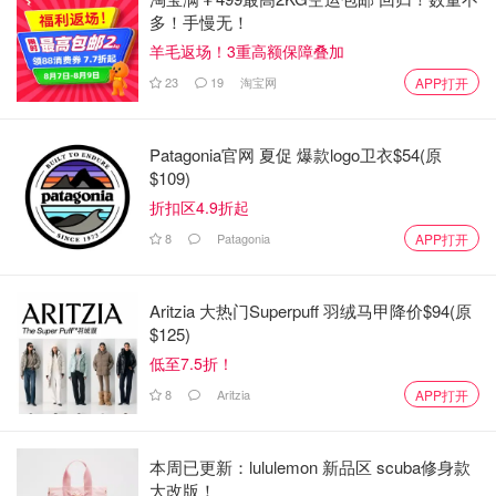
多！手慢无！
羊毛返场！3重高额保障叠加
23
19
淘宝网
APP打开
Patagonia官网 夏促 爆款logo卫衣$54(原
$109)
折扣区4.9折起
8
Patagonia
APP打开
Aritzia 大热门Superpuff 羽绒马甲降价$94(原
$125)
低至7.5折！
8
Aritzia
APP打开
本周已更新：lululemon 新品区 scuba修身款
大改版！