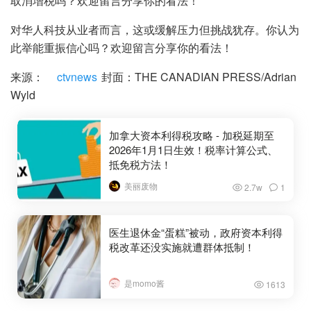
取消增税吗？欢迎留言分享你的看法！
对华人科技从业者而言，这或缓解压力但挑战犹存。你认为
此举能重振信心吗？欢迎留言分享你的看法！
来源：
ctvnews
封面：THE CANADIAN PRESS/Adrian
Wyld
加拿大资本利得税攻略 - 加税延期至
2026年1月1日生效！税率计算公式、
抵免税方法！
美丽废物
2.7w
1
医生退休金“蛋糕”被动，政府资本利得
税改革还没实施就遭群体抵制！
是momo酱
1613