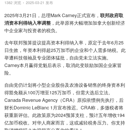
1382 浏览
2025-03-21 发布
2025年3月21日，总理Mark Carney正式宣布，
联邦政府取
消资本利得纳入率调整
，此举原将大幅增加加拿大创新经济
中企业家与投资者的税负。
去年联邦预算提议提高资本利得纳入率，原定于去年6月25
日生效，年资本利得超25万加币的企业和个人需多纳税。此
举遭科技领袖及专业团体猛批，自由党未立法实施。
Carney本月赢得党魁后表示，取消此变鼓励加国企业家冒
险。
自由党仍计划将小型企业股份及农渔设备销售的终身资本利
得豁免额从100万增至125万加币，但需大选后立法。
Canada Revenue Agency（CRA）原拟依惯例先执行，后
财长Dominic LeBlanc 1月宣布推迟。CRA称，多缴税者将
获重新评估。此政策原为2024预算支柱，预计五年增收194
亿加币税收。对华人商家而言，这或减轻税务压力。你支持