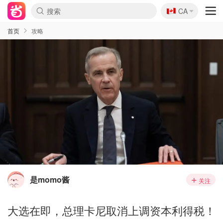
🇨🇦
CA
首页
攻略
是momo酱
关注
大选在即，总理卡尼取消上调资本利得税！