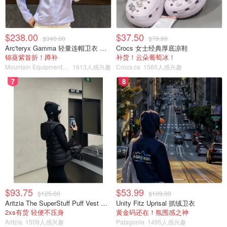
$238.00
$37.50
$340.00
$79.99
Arc'teryx Gamma 轻量连帽卫衣 女款
Crocs 女士经典厚底凉鞋
锦葵紫首折！蹲补
补货！云朵葡萄冰！
Mountain Equipment Company
1613人感兴趣
Crocs.ca
1560人感兴趣
7
8
$93.75
$53.99
$125.00
$109.00
Aritzia The SuperStuff Puff Vest 轻盈亮面马甲
Unity Fitz Uprisal 抓绒卫衣
2xs有货 轻便不压身
黄金码还在！氛围感之神
Aritzia
1509人感兴趣
Patagonia
1495人感兴趣