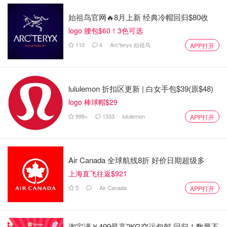
始祖鸟官网🔥8月上新 经典冷帽回归$80收
logo 腰包$60！3色可选
110
4
Arc'teryx 始祖鸟
APP打开
lululemon 折扣区更新 | 白女手包$39(原$48)
logo 棒球帽$29
999+
1333
lululemon
APP打开
Air Canada 全球航线8折 好价日期超级多
上海直飞往返$921
5
Air Canada
APP打开
淘宝满￥499最高2KG空运包邮 回归！数量不