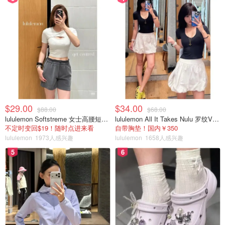
$29.00
$34.00
$88.00
$68.00
lululemon Softstreme 女士高腰短裤 10cm
lululemon All It Takes Nulu 罗纹V领短袖T恤
不定时变回$19！随时点进来看
自带胸垫！国内￥350
lululemon
1973人感兴趣
lululemon
1658人感兴趣
5
6