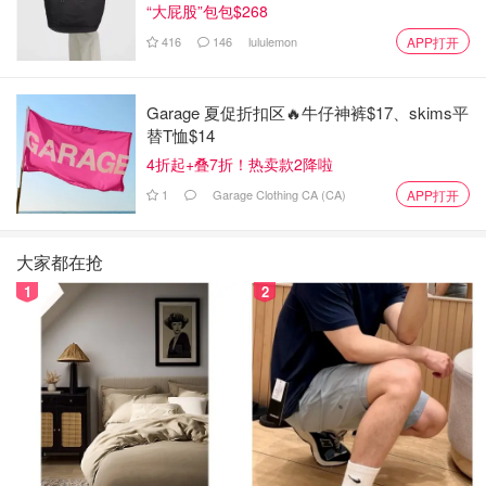
“大屁股”包包$268
416
146
lululemon
APP打开
Garage 夏促折扣区🔥牛仔神裤$17、skims平
替T恤$14
4折起+叠7折！热卖款2降啦
1
Garage Clothing CA (CA)
APP打开
大家都在抢
1
2