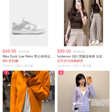
$49.95
$99.00
$150.00
$148.00
Nike Dunk Low Retro 男士休闲运动鞋
lululemon 2合1宽腿连体裤 女款
8码 抢到赚
还可作为抹胸裤穿
Simons
1682人感兴趣
lululemon
1627人感兴趣
7
8