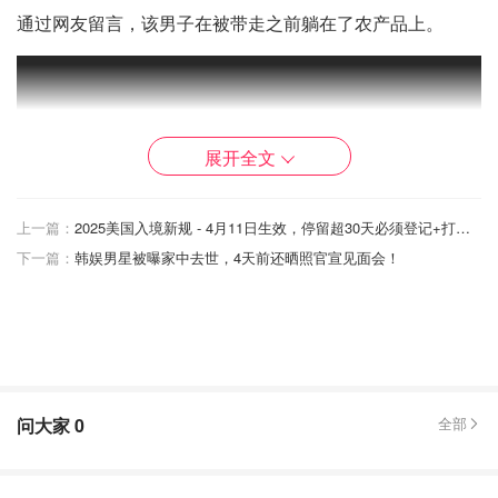
通过网友留言，该男子在被带走之前躺在了农产品上。
展开全文
上一篇：
2025美国入境新规 - 4月11日生效，停留超30天必须登记+打指纹！附详细表格攻略！
下一篇：
韩娱男星被曝家中去世，4天前还晒照官宣见面会！
问大家
0
全部