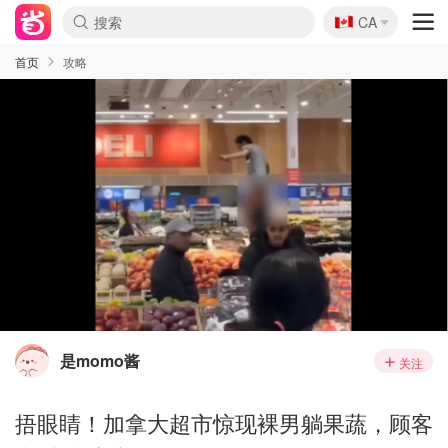
🇨🇦
CA
首页
攻略
是momo酱
关注
捂眼睛！加拿大超市惊现裸男躺果蔬，顾客