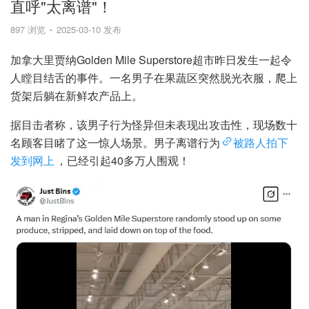
直呼"太离谱"！
897 浏览
2025-03-10 发布
加拿大里贾纳Golden Mile Superstore超市昨日发生一起令
人瞠目结舌的事件。一名男子在果蔬区突然脱光衣服，爬上
货架后躺在新鲜农产品上。
据目击者称，该男子行为怪异但未表现出攻击性，现场数十
名顾客目睹了这一惊人场景。男子离谱行为
被路人拍下
发到网上
，已经引起40多万人围观！