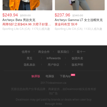
$249.94
$237.96
$500.00
$340.00
Arc'teryx Beta 男款夹克
Arc'teryx Gamma LT 女士连帽夹克
再降5折!之前$424.96 大橙子好显白 蹲补
黄金码有货 快冲
Sporting Life CA (CA)
1170人感兴趣
Sporting Life CA (CA)
1133人感兴趣
信用卡
商业合作
联系我们
双十一
黑五
InRewards
饭团外卖
隐私条款
用户协议
版权声明
触屏版
电脑版
下载App
2017©dealmoon.ca
页面信息由用户分享或品牌、商家提供，由Dealmoon核实后发布折
扣广告
Dealmoon may get paid by brands or deals when user buy
through links