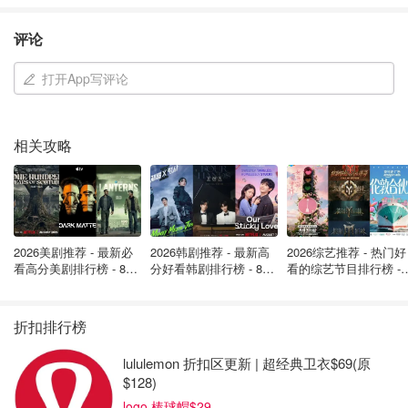
评论
打开App写评论
相关攻略
2026美剧推荐 - 最新必
2026韩剧推荐 - 最新高
2026综艺推荐 - 热门好
看高分美剧排行榜 - 8月
分好看韩剧排行榜 - 8月
看的综艺节目排行榜 - 
最新: 《​​足球教练 》第
最新：丁海寅《我的荒
月最新:《​​伦敦合伙人
四季回归！
糖恋爱 》上线❣️
回归啦
折扣排行榜
lululemon 折扣区更新 | 超经典卫衣$69(原
$128)
logo 棒球帽$29