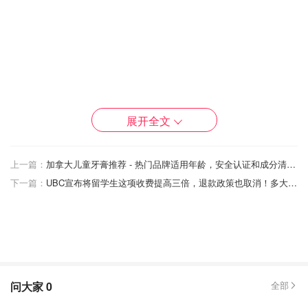
展开全文
上一篇：
加拿大儿童牙膏推荐 - 热门品牌适用年龄，安全认证和成分清单，正确用量！
下一篇：
UBC宣布将留学生这项收费提高三倍，退款政策也取消！多大等学校也将效仿！
很多新加入的用户误以为这位男子是小红书 CEO，并因此
对平台更为信任。该视频被广泛分享，观看次数达数百万
次。
问大家
0
全部