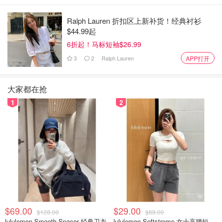
Ralph Lauren 折扣区上新补货！经典衬衫
$44.99起
6折起！马标短袖$26.99
3
2
Ralph Lauren
APP打开
大家都在抢
1
2
Dani则补充道：“这展示了网络文化如何让普通人成为意外
的网络名人，也让人看到误解是如何意外地将人们联系在一
起的。”
两人还提到，作为华裔加拿大人，他们对于这场从TikTok到
小红书的用户迁移感到十分有趣：“这种现象结合了我们作
为华裔和北美华人的文化背景。”
$69.00
$29.00
$128.00
$88.00
lululemon Smooth Spacer 经典卫衣
lululemon Softstreme 女士高腰短裤 10cm