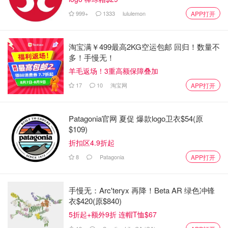
999+
1333
lululemon
APP打开
淘宝满￥499最高2KG空运包邮 回归！数量不
多！手慢无！
羊毛返场！3重高额保障叠加
17
10
淘宝网
APP打开
然而，这位“CEO”其实是来自温哥华的普通用户 Jerry。
Jerry在随后的视频中澄清道：“我并不是小红书的CEO，只
Patagonia官网 夏促 爆款logo卫衣$54(原
$109)
是一个住在温哥华的普通人。”
折扣区4.9折起
Jerry与伴侣Dani在小红书和TikTok上发布澄清视频，并表
8
Patagonia
APP打开
示他们对这场误会感到有趣：“无论如何，我希望大家能喜
欢这个平台。”
手慢无：Arc'teryx 再降！Beta AR 绿色冲锋
衣$420(原$840)
5折起+额外9折 连帽T恤$67