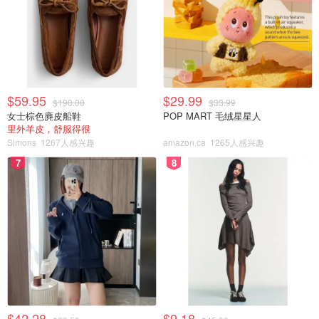
$59.95
$29.99
$190.00
$33.99
女士棕色麂皮船鞋
POP MART 毛绒星星人
里外羊皮，舒服得很
Simons
1267人感兴趣
amazon.ca
1265人感兴趣
7
8
$42.28
$9.18