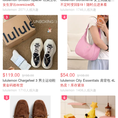
2023 年，加拿大从联邦雇员政府发放的移动设备中删除了
女生穿出oversized风
不定时变回$19！随时点进来看
TikTok。同年，UBC 也出于隐私和安全方面的考虑鼓励学
lululemon
2071人感兴趣
lululemon
1746人感兴趣
生卸载 TikTok 。
3
4
你是否担心加拿大可能会禁止使用 TikTok？你尝试过使用
小红书了吗？请在评论中告诉我们。
来源：
dailyhive
封面：dailyhive
笑死！马斯克妈妈的小某书留言区沦
陷，逃难的美国人正忙着互相掐架
$119.00
$54.00
$198.00
$108.00
是不是有鸡腿吃
1605
lululemon Chargefeel 3 男士运动鞋
lululemon City Essentials 肩背包 4L
黄金码都有货
热卖！库存紧张
lululemon
1710人感兴趣
lululemon
1406人感兴趣
小红书2天新增超70万用户，首页全是
5
6
英文！中国网友被迫过上了“早C晚A”
的日子！
是momo酱
1869