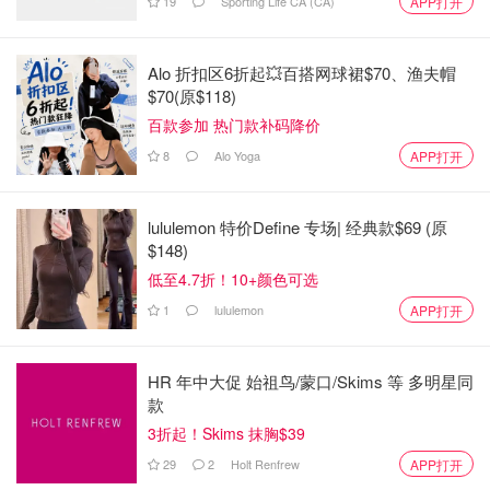
19
Sporting Life CA (CA)
APP打开
Alo 折扣区6折起💥百搭网球裙$70、渔夫帽
$70(原$118)
百款参加 热门款补码降价
8
Alo Yoga
APP打开
lululemon 特价Define 专场| 经典款$69 (原
$148)
低至4.7折！10+颜色可选
1
lululemon
APP打开
HR 年中大促 始祖鸟/蒙口/Skims 等 多明星同
款
3折起！Skims 抹胸$39
29
2
Holt Renfrew
APP打开