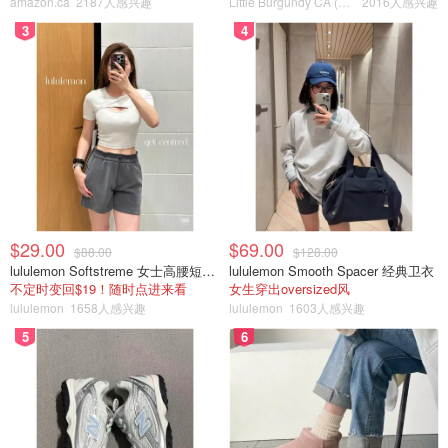
amazon.ca
2187人感兴趣
Little Burgundy CA (CA）
2016人感兴趣
3
4
$29.00
$69.00
$88.00
$128.00
lululemon Softstreme 女士高腰短裤 10cm
lululemon Smooth Spacer 经典卫衣
不定时变回$19！随时点进来看
女生穿出oversized风
lululemon
1658人感兴趣
lululemon
1603人感兴趣
5
6