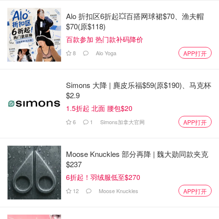
反转！Aurora入室盗窃案中，被警察击
Alo 折扣区6折起💥百搭网球裙$70、渔夫帽
毙的17岁少年竟是房主儿子！SIU已经
$70(原$118)
介入调查！
百款参加 热门款补码降价
是momo酱
3074
8
Alo Yoga
APP打开
视频曝光！约克区民宅遭4人持刀抢
Simons 大降 | 麂皮乐福$59(原$190)、马克杯
劫，房主奔驰大G被偷走！警方提醒仍
$2.9
有3名嫌犯在逃！
1.5折起 北面 腰包$20
是momo酱
1385
6
1
Simons加拿大官网
APP打开
Moose Knuckles 部分再降 | 魏大勋同款夹克
$237
6折起！羽绒服低至$270
12
Moose Knuckles
APP打开