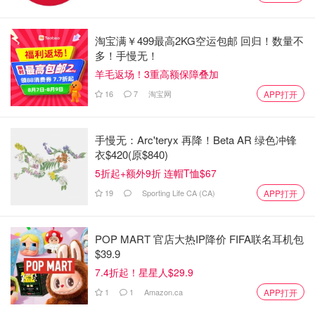
对于第二起事件，警方目前正在进一步确认嫌疑人的具体特
淘宝满￥499最高2KG空运包邮 回归！数量不
征。
多！手慢无！
York Regional Police表示，目前案件仍在调查中，任何知
羊毛返场！3重高额保障叠加
情人士或目击者请立即拨打警方热线，或通过Crime
16
7
淘宝网
APP打开
Stoppers匿名提供线索。
居民需提高警惕，确保家中安全设施完善，并避免与陌生人
手慢无：Arc'teryx 再降！Beta AR 绿色冲锋
衣$420(原$840)
直接接触。如有紧急情况，请立即拨打911报警。
5折起+额外9折 连帽T恤$67
来源：
yrp.ca
封面：Martin Podsiad on Unsplash
19
Sporting Life CA (CA)
APP打开
宾顿又出事！2男子入室抢劫被警察拦
POP MART 官店大热IP降价 FIFA联名耳机包
住，大捆现金撒满地！警方悬赏$2000
$39.9
征集线索！
7.4折起！星星人$29.9
是momo酱
1346
1
1
Amazon.ca
APP打开