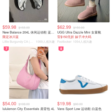
$59.98
$62.99
$155.00
$150.00
New Balance 204L 休闲运动鞋 蓝银色
UGG Ultra Dazzle Mini 女童靴
限定冰川蓝
官$150无折 妹子冲大码
Little Burgundy CA (CA）
1069人感兴趣
Footlocker
1054人感兴趣
7
8
$54.00
$19.98
$108.00
$90.00
lululemon City Essentials 肩背包 4L
Vans Sport Low 运动鞋 白蓝色