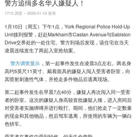
警方追缉多名华人嫌疑人！
1713 浏览
2025-01-13 发布
1月10日（周五）下午1点，York Regional Police Hold-Up
Unit接到报警，赶赴Markham市Castan Avenue与Sabiston
Drive交界处的一处住宅。警方到场后发现，该住宅在当天
凌晨连续发生了两起入室抢劫案。
警方调查显示
，第一起事件发生在凌晨3点左右。两名身
高约5英尺11英寸、戴着面具的嫌疑人闯入受害者卧室，向
其喷射刺激性气体，并抢走多件物品后逃离现场。
第二起事件发生在早晨7点40分，嫌疑人再次闯入同一受害
者的卧室。这次的嫌疑人身高较首批嫌疑人矮，进入房间后
对受害者实施绑缚并进行殴打。期间，他们抢走了一定数量
的现金和其他物品，然后驾车逃离，所使用的车辆为一辆白
色轿车。
受害者在事件中受到轻伤，但无生命危险。