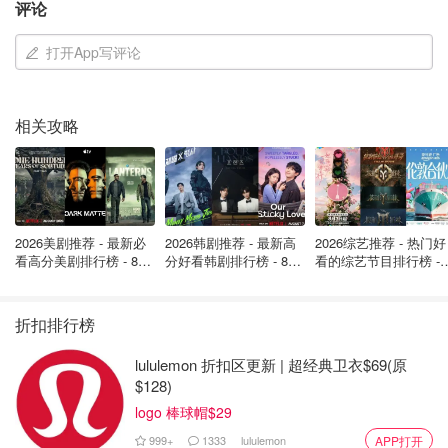
评论
打开App写评论
相关攻略
2026美剧推荐 - 最新必
2026韩剧推荐 - 最新高
2026综艺推荐 - 热门好
看高分美剧排行榜 - 8月
分好看韩剧排行榜 - 8月
看的综艺节目排行榜 - 
最新: 《​​足球教练 》第
最新：丁海寅《我的荒
月最新:《​​伦敦合伙人
四季回归！
糖恋爱 》上线❣️
回归啦
折扣排行榜
lululemon 折扣区更新 | 超经典卫衣$69(原
$128)
logo 棒球帽$29
999+
1333
lululemon
APP打开