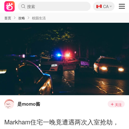
🇨🇦
CA
首页
攻略
校园生活
是momo酱
关注
Markham住宅一晚竟遭遇两次入室抢劫，