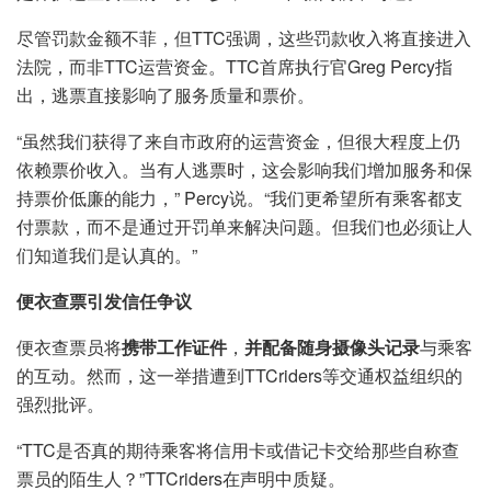
尽管罚款金额不菲，但TTC强调，这些罚款收入将直接进入
法院，而非TTC运营资金。TTC首席执行官Greg Percy指
出，逃票直接影响了服务质量和票价。
“虽然我们获得了来自市政府的运营资金，但很大程度上仍
依赖票价收入。当有人逃票时，这会影响我们增加服务和保
持票价低廉的能力，” Percy说。“我们更希望所有乘客都支
付票款，而不是通过开罚单来解决问题。但我们也必须让人
们知道我们是认真的。”
便衣查票引发信任争议
便衣查票员将
携带工作证件
，
并配备随身摄像头记录
与乘客
的互动。然而，这一举措遭到TTCriders等交通权益组织的
强烈批评。
“TTC是否真的期待乘客将信用卡或借记卡交给那些自称查
票员的陌生人？”TTCriders在声明中质疑。