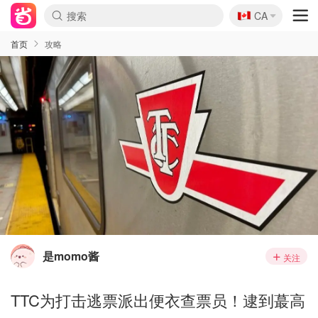
🇨🇦
CA
首页
攻略
是momo酱
关注
TTC为打击逃票派出便衣查票员！逮到蕞高