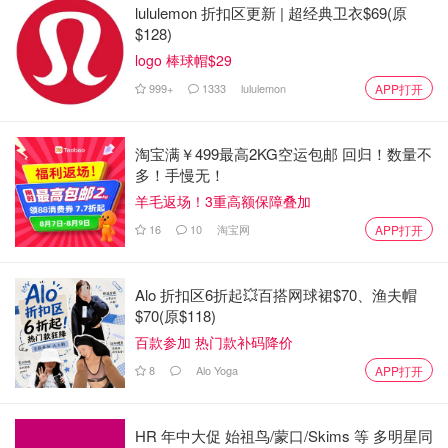
lululemon 折扣区更新 | 超经典卫衣$69(原
$128)
logo 棒球帽$29
999+
1333
lululemon
APP打开
淘宝满￥499最高2KG空运包邮 回归！数量不
多！手慢无！
羊毛返场！3重高额保障叠加
16
10
淘宝网
APP打开
Alo 折扣区6折起💥百搭网球裙$70、渔夫帽
$70(原$118)
百款参加 热门款补码降价
8
Alo Yoga
APP打开
HR 年中大促 始祖鸟/蒙口/Skims 等 多明星同