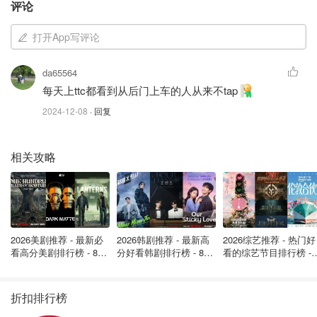
TTC出手严查逃票！近30%乘客“白
评论
嫖”，年损失达1.24亿加元！
打开App写评论
OOliviaZZ
1453
da65564
每天上ttc都看到从后门上车的人从来不tap
TTC重启打击逃票！每年可带来约600
2024-12-08
· 回复
万加元的收入，帮助支撑财政！
OOliviaZZ
2989
相关攻略
印度留学生发视频教大家TTC逃票！守
法这事儿这么难吗？
2026美剧推荐 - 最新必
2026韩剧推荐 - 最新高
2026综艺推荐 - 热门好
是momo酱
1892
1
看高分美剧排行榜 - 8月
分好看韩剧排行榜 - 8月
看的综艺节目排行榜 - 
最新: 《​​足球教练 》第
最新：丁海寅《我的荒
月最新:《​​伦敦合伙人
四季回归！
糖恋爱 》上线❣️
回归啦
折扣排行榜