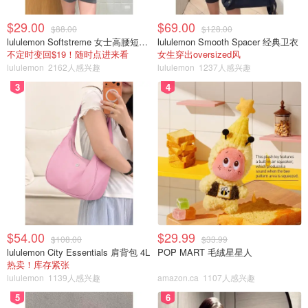
$29.00
$69.00
$88.00
$128.00
lululemon Softstreme 女士高腰短裤 10cm
lululemon Smooth Spacer 经典卫衣
不定时变回$19！随时点进来看
女生穿出oversized风
lululemon
2162人感兴趣
lululemon
1237人感兴趣
3
4
$54.00
$29.99
$108.00
$33.99
lululemon City Essentials 肩背包 4L
POP MART 毛绒星星人
热卖！库存紧张
lululemon
1139人感兴趣
amazon.ca
1107人感兴趣
5
6