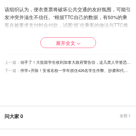
该组织认为，便衣查票将破坏公共交通的友好氛围，可能引
发冲突并滋生不信任。“根据TTC自己的数据，有50%的乘
客在被要求支付时会付款，试图‘抓’住乘客的做法与TTC推
广的‘票前支付’理念背道而驰。”
展开全文
为进一步减少逃票，TTC早在9月便开始拆除部分地铁站的
“免刷卡”闸门。TTC发言人Stuart Green表示，这些闸门将
在未来几年内逐步从整个地铁网络中移除。据估计，
逃票损
上一篇：
动手了！大批留学生收到加拿大政府警告信，这几类人学签恐被收回！
失中的2000万加元来自于使用“免刷卡”闸门的乘客
。
下一篇：
停学+开除！安省名校一学年抓住426名学生作弊、抄袭和代写！
尽管TTC的反逃票举措意在提升收入并保障公共交通服务质
量，但其便衣查票的策略引发了公众对隐私和信任问题的关
注。如何在打击逃票的同时维持乘客的信任，将成为TTC未
来需要平衡的关键挑战。
问大家
0
全部
来源：
citynews
封面： CITYNEWS