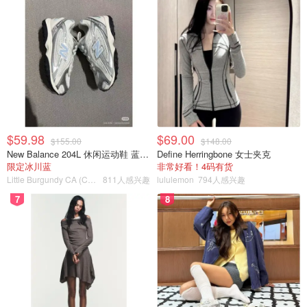
$59.98
$69.00
$155.00
$148.00
New Balance 204L 休闲运动鞋 蓝银色
Define Herringbone 女士夹克
限定冰川蓝
非常好看！4码有货
Little Burgundy CA (CA）
811人感兴趣
lululemon
794人感兴趣
7
8