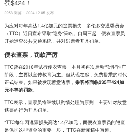
罚$424！
2258 浏览
2024-12-05 发布
为应对每年高达1.4亿加元的逃票损失，多伦多交通委员会
（TTC）近日宣布采取“隐身”策略。自周三起，便衣查票员
开始巡查公共交通系统，并对逃票者开具罚单。
便衣查票，罚款严厉
TTC曾在2018年试行便衣查票，本月初再次启动“软性”推广
阶段，主要以宣传教育为主。但从现在起，免费搭乘的时代
正式结束。如果被发现蓄意逃票，
乘客将面临235至424加
元不等的罚款
。
TTC表示，查票员将继续以酌情处理为原则，主要针对故意
逃票的行为开具罚单。
“TTC每年因逃票损失高达1.4亿加元，而便衣查票员的巡查
是保护这些资金的重要一步，”TTC在新闻稿中写道。