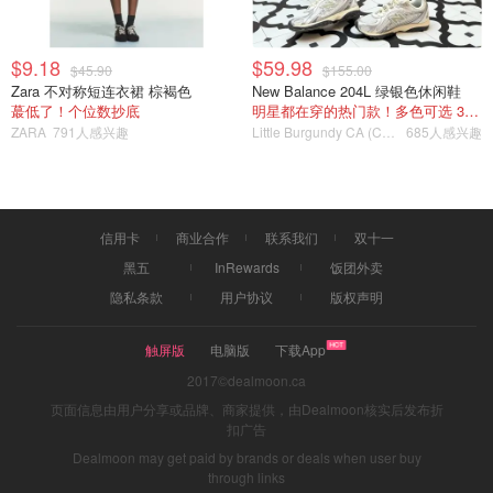
$9.18
$59.98
$45.90
$155.00
Zara 不对称短连衣裙 棕褐色
New Balance 204L 绿银色休闲鞋
蕞低了！个位数抄底
明星都在穿的热门款！多色可选 3.8折
ZARA
791人感兴趣
Little Burgundy CA (CA）
685人感兴趣
信用卡
商业合作
联系我们
双十一
黑五
InRewards
饭团外卖
隐私条款
用户协议
版权声明
触屏版
电脑版
下载App
2017©dealmoon.ca
页面信息由用户分享或品牌、商家提供，由Dealmoon核实后发布折
扣广告
Dealmoon may get paid by brands or deals when user buy
through links