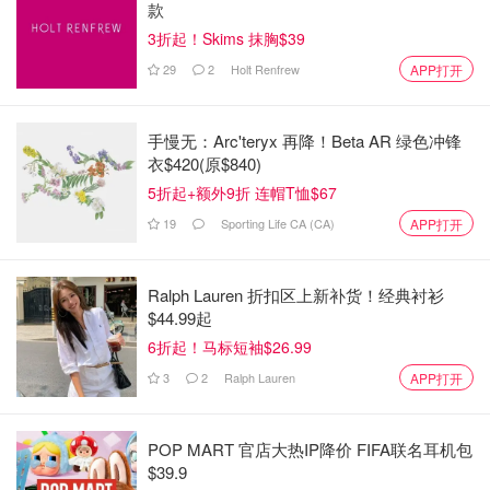
款
3折起！Skims 抹胸$39
29
2
Holt Renfrew
APP打开
手慢无：Arc'teryx 再降！Beta AR 绿色冲锋
衣$420(原$840)
5折起+额外9折 连帽T恤$67
19
Sporting Life CA (CA)
APP打开
Ralph Lauren 折扣区上新补货！经典衬衫
$44.99起
6折起！马标短袖$26.99
3
2
Ralph Lauren
APP打开
POP MART 官店大热IP降价 FIFA联名耳机包
$39.9