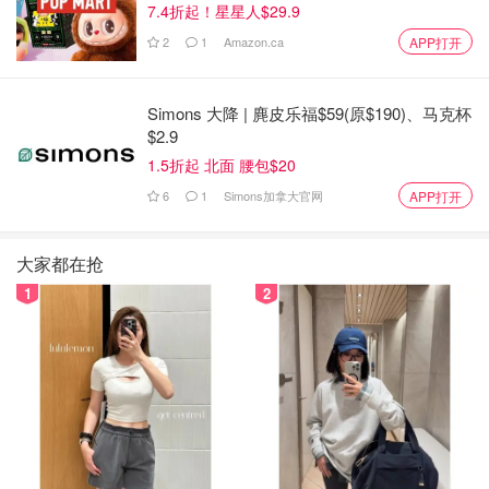
7.4折起！星星人$29.9
2
1
Amazon.ca
APP打开
Simons 大降 | 麂皮乐福$59(原$190)、马克杯
$2.9
1.5折起 北面 腰包$20
6
1
Simons加拿大官网
APP打开
大家都在抢
1
2