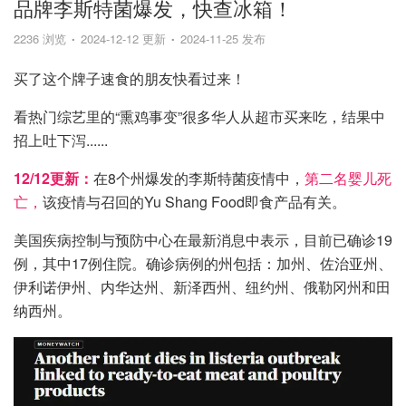
品牌李斯特菌爆发，快查冰箱！
2236 浏览
2024-12-12 更新
2024-11-25 发布
买了这个牌子速食的朋友快看过来！
看热门综艺里的“熏鸡事变”很多华人从超市买来吃，结果中
招上吐下泻......
12/12更新：
在8个州爆发的李斯特菌疫情中，
第二名婴儿死
亡，
该疫情与召回的Yu Shang Food即食产品有关。
美国疾病控制与预防中心在最新消息中表示，目前已确诊19
例，其中17例住院。确诊病例的州包括：加州、佐治亚州、
伊利诺伊州、内华达州、新泽西州、纽约州、俄勒冈州和田
纳西州。