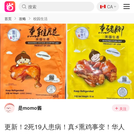
🇨🇦
CA
首页
攻略
校园生活
是momo酱
关注
更新！2死19人患病！真⚡️熏鸡事变！华人