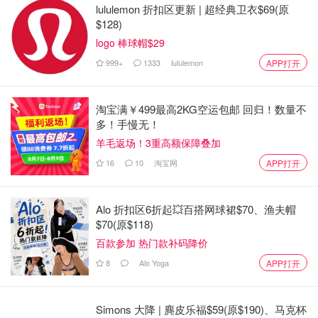
lululemon 折扣区更新 | 超经典卫衣$69(原
封面图：usda.gov
$128)
「该长文章来自@山鸡村小灵通-北美省钱快报，版权归原
logo 棒球帽$29
作者所有」
999+
1333
lululemon
APP打开
警告！安省热销火锅和烤肉食材感染
淘宝满￥499最高2KG空运包邮 回归！数量不
致命菌，已有4人中招！这些品牌产品
多！手慢无！
千万别吃！
羊毛返场！3重高额保障叠加
OOliviaZZ
1473
16
10
淘宝网
APP打开
又来了！Costco烟熏三文鱼🐟召回！
Alo 折扣区6折起💥百搭网球裙$70、渔夫帽
疑李斯特菌污染
$70(原$118)
百款参加 热门款补码降价
是momo酱
2552
8
Alo Yoga
APP打开
大家买菜注意！多伦多连锁超市的熟
Simons 大降 | 麂皮乐福$59(原$190)、马克杯
食致病，20多款产品召回！