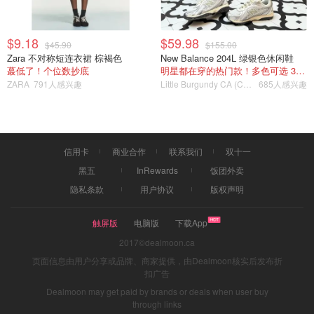
$9.18
$59.98
$45.90
$155.00
Zara 不对称短连衣裙 棕褐色
New Balance 204L 绿银色休闲鞋
蕞低了！个位数抄底
明星都在穿的热门款！多色可选 3.8折
ZARA
791人感兴趣
Little Burgundy CA (CA）
685人感兴趣
信用卡
商业合作
联系我们
双十一
黑五
InRewards
饭团外卖
隐私条款
用户协议
版权声明
触屏版
电脑版
下载App
2017©dealmoon.ca
页面信息由用户分享或品牌、商家提供，由Dealmoon核实后发布折
扣广告
Dealmoon may get paid by brands or deals when user buy
through links