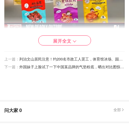
图片来自于@nbc ，版权属于原作者
展开全文
在11名患病者中，纽约州和新泽西州各有一例，伊利诺伊州
上一篇：
列治文山居民注意！约200名市政工人罢工，体育馆冰场、园艺活动等都叫停！
有两例，加州有七例，其中包括一名死亡婴儿，所有患者均
下一篇：
外国妹子上脸试了一下中国某品牌的气垫粉底，晒出对比图惊呆了...
称具有亚裔血统。
问大家
0
全部