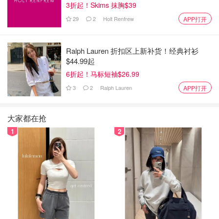
3折起！Skims 抹胸$39
29
2
Holt Renfrew
APP打开
Ralph Lauren 折扣区上新补货！经典衬衫
$44.99起
6折起！马标短袖$26.99
3
2
Ralph Lauren
APP打开
大家都在抢
1
2