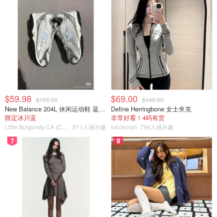
$59.98
$69.00
$155.00
$148.00
New Balance 204L 休闲运动鞋 蓝银色
Define Herringbone 女士夹克
限定冰川蓝
非常好看！4码有货
Little Burgundy CA (CA）
811人感兴趣
lululemon
794人感兴趣
7
8