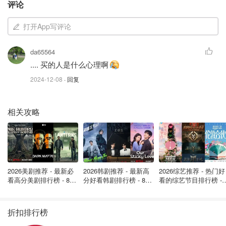
评论
图片来自于@cdc ，版权属于原作者
打开App写评论
召回产品
da65564
美国农业部称，此次召回的产品涉及
近二十种熟食肉
.... 买的人是什么心理啊
类
，包括“熏鸡腿”、“山东德州御香扒鸡”和“香辣猪脚”等。
2024-12-08
· 回复
召回的产品是在10月28日之前生产的，标签上印有“P-
46684”或“EST. M46684”。
相关攻略
📝快查查冰箱！
不要食用召回产品，立即丢弃或退回。
清洁冰箱、接触面，避免李斯特菌传播。
2026美剧推荐 - 最新必
2026韩剧推荐 - 最新高
2026综艺推荐 - 热门好
李斯特菌症状包括：
头痛、肌肉酸痛、发烧等，特别易感染
看高分美剧排行榜 - 8月
分好看韩剧排行榜 - 8月
看的综艺节目排行榜 - 
最新: 《​​足球教练 》第
最新：丁海寅《我的荒
月最新:《​​伦敦合伙人
老人、孕妇及免疫系统较弱人群。
四季回归！
糖恋爱 》上线❣️
回归啦
天了噜，大家速去看看啊！
折扣排行榜