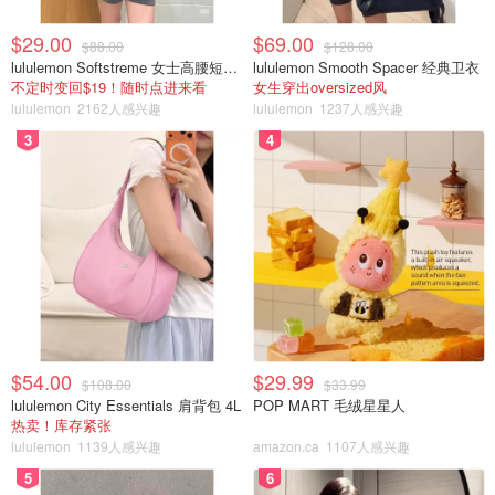
$29.00
$69.00
$88.00
$128.00
lululemon Softstreme 女士高腰短裤 10cm
lululemon Smooth Spacer 经典卫衣
不定时变回$19！随时点进来看
女生穿出oversized风
lululemon
2162人感兴趣
lululemon
1237人感兴趣
3
4
$54.00
$29.99
$108.00
$33.99
lululemon City Essentials 肩背包 4L
POP MART 毛绒星星人
热卖！库存紧张
lululemon
1139人感兴趣
amazon.ca
1107人感兴趣
5
6