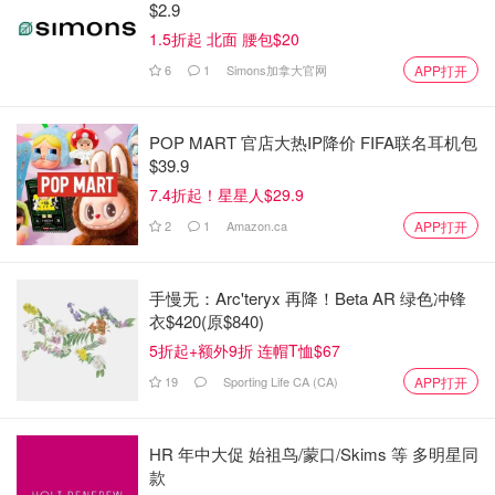
$2.9
1.5折起 北面 腰包$20
Miability
1948
6
1
Simons加拿大官网
APP打开
POP MART 官店大热IP降价 FIFA联名耳机包
$39.9
7.4折起！星星人$29.9
2
1
Amazon.ca
APP打开
手慢无：Arc'teryx 再降！Beta AR 绿色冲锋
衣$420(原$840)
5折起+额外9折 连帽T恤$67
19
Sporting Life CA (CA)
APP打开
HR 年中大促 始祖鸟/蒙口/Skims 等 多明星同
款