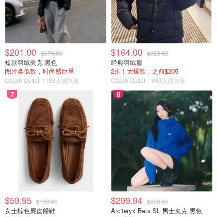
$201.00
$164.00
$670.00
$820.00
短款羽绒夹克 黑色
经典羽绒服
图片类似款，时尚感巨重
2折！大爆款，之前$205
Coach Outlet
1188人感兴趣
Coach Outlet
1093人感兴趣
7
8
$59.95
$299.94
$190.00
$600.00
女士棕色麂皮船鞋
Arc'teryx Beta SL 男士夹克 黑色