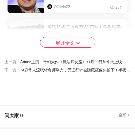
OOliviaZZ
2514
美联航将开放免费Wi-Fi啦！多得埃隆·
马斯克的SpaceX星链提供服务
展开全文
是不是有鸡腿吃
1903
上一篇：
Ariana主演！奇幻大作《魔法坏女巫》11月22日加拿大上映！百老汇著名音乐剧改编🎞️
加拿大第一家！Rogers与马斯克合作
下一篇：
74岁华人流氓针灸师曝光，无证行针被隐藏摄像头拍下！半夜丢神秘包裹引起怀疑！
提供卫星到电话覆盖服务！
是momo酱
2258
问大家
0
全部