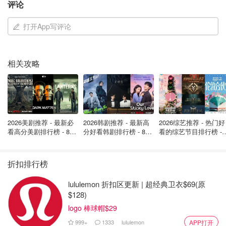
评论
打开App写评论
相关攻略
2026美剧推荐 - 最新必
2026韩剧推荐 - 最新高
2026综艺推荐 - 热门好
看高分美剧排行榜 - 8月
分好看韩剧排行榜 - 8月
看的综艺节目排行榜 - 
最新: 《​​足球教练 》第
最新：丁海寅《我的荒
月最新:《​​伦敦合伙人
四季回归！
糖恋爱 》上线❣️
回归啦
折扣排行榜
lululemon 折扣区更新 | 超经典卫衣$69(原
$128)
logo 棒球帽$29
999+
1333
lululemon
APP打开