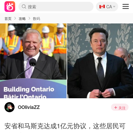
🇨🇦
CA
首页
攻略
数码
OOliviaZZ
关注
安省和马斯克达成1亿元协议，这些居民可