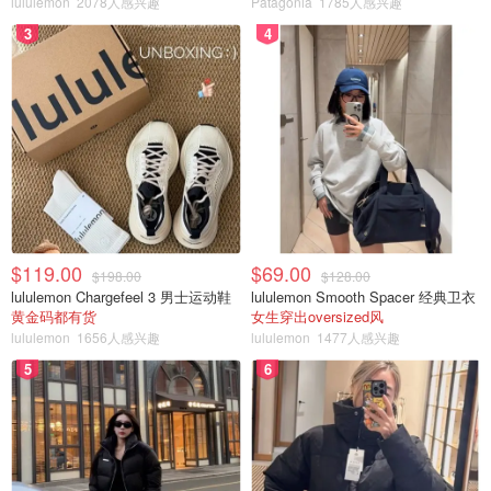
lululemon
2078人感兴趣
Patagonia
1785人感兴趣
3
4
$119.00
$69.00
$198.00
$128.00
lululemon Chargefeel 3 男士运动鞋
lululemon Smooth Spacer 经典卫衣
黄金码都有货
女生穿出oversized风
lululemon
1656人感兴趣
lululemon
1477人感兴趣
5
6