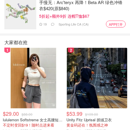
手慢无：Arc'teryx 再降！Beta AR 绿色冲锋
衣$420(原$840)
5折起+额外9折 连帽T恤$67
19
Sporting Life CA (CA)
APP打开
大家都在抢
1
2
$29.00
$53.99
$88.00
$109.00
lululemon Softstreme 女士高腰短裤 10cm
Unity Fitz Uprisal 抓绒卫衣
不定时变回$19！随时点进来看
黄金码还在！氛围感之神