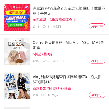
淘宝满￥499最高2KG空运包邮 回归！数量不
多！手慢无！
羊毛返场！3重高额保障叠加
18
13
淘宝网
APP打开
Cettire 必买销量榜 - Miu Miu、YSL、MM6等
汇总！
5折起+叠9折
92
12
CETTIRE
APP打开
Alo 折扣区6折起💥百搭网球裙$70、渔夫帽
$70(原$118)
百款参加 热门款补码降价
8
Alo Yoga
APP打开