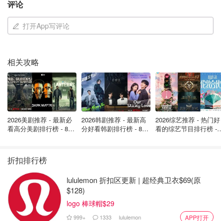
评论
太乱了！华人店铺半夜被扔砖头砸
门！社区破窗盗窃案暴增，员工不敢
打开App写评论
来上班！
是momo酱
670
相关攻略
2026美剧推荐 - 最新必
2026韩剧推荐 - 最新高
2026综艺推荐 - 热门好
看高分美剧排行榜 - 8月
分好看韩剧排行榜 - 8月
看的综艺节目排行榜 - 
最新: 《​​足球教练 》第
最新：丁海寅《我的荒
月最新:《​​伦敦合伙人
四季回归！
糖恋爱 》上线❣️
回归啦
折扣排行榜
lululemon 折扣区更新 | 超经典卫衣$69(原
$128)
logo 棒球帽$29
999+
1333
lululemon
APP打开