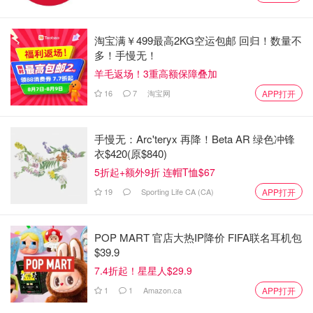
淘宝满￥499最高2KG空运包邮 回归！数量不
多！手慢无！
羊毛返场！3重高额保障叠加
16
7
淘宝网
APP打开
手慢无：Arc'teryx 再降！Beta AR 绿色冲锋
衣$420(原$840)
5折起+额外9折 连帽T恤$67
19
Sporting Life CA (CA)
APP打开
POP MART 官店大热IP降价 FIFA联名耳机包
$39.9
7.4折起！星星人$29.9
1
1
Amazon.ca
APP打开