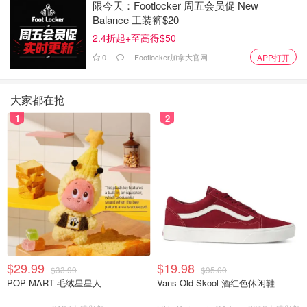
限今天：Footlocker 周五会员促 New
Balance 工装裤$20
2.4折起+至高得$50
0
Footlocker加拿大官网
APP打开
大家都在抢
1
2
$29.99
$19.98
$33.99
$95.00
POP MART 毛绒星星人
Vans Old Skool 酒红色休闲鞋