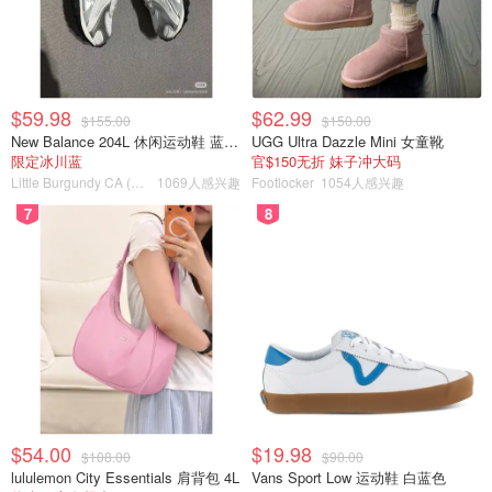
$59.98
$62.99
$155.00
$150.00
New Balance 204L 休闲运动鞋 蓝银色
UGG Ultra Dazzle Mini 女童靴
限定冰川蓝
官$150无折 妹子冲大码
Little Burgundy CA (CA）
1069人感兴趣
Footlocker
1054人感兴趣
7
8
$54.00
$19.98
$108.00
$90.00
lululemon City Essentials 肩背包 4L
Vans Sport Low 运动鞋 白蓝色