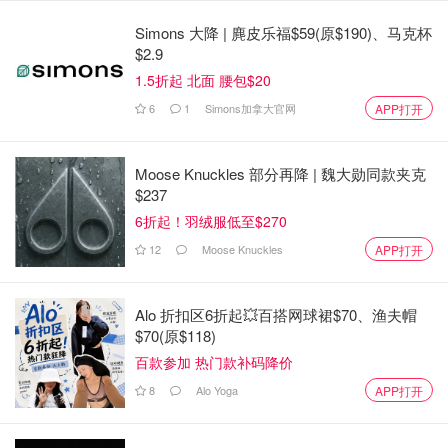
Simons 大降 | 麂皮乐福$59(原$190)、马克杯
$2.9
1.5折起 北面 腰包$20
6
1
Simons加拿大官网
APP打开
Moose Knuckles 部分再降 | 魏大勋同款夹克
$237
6折起！羽绒服低至$270
12
Moose Knuckles
APP打开
Alo 折扣区6折起💥百搭网球裙$70、渔夫帽
$70(原$118)
百款参加 热门款补码降价
8
Alo Yoga
APP打开