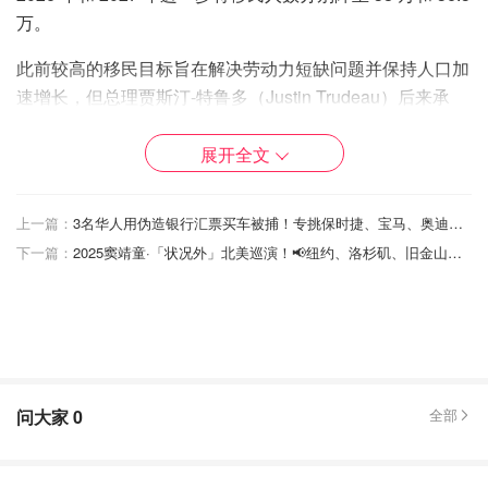
万。
此前较高的移民目标旨在解决劳动力短缺问题并保持人口加
速增长，但总理贾斯汀-特鲁多（Justin Trudeau）后来承
认，这些目标可能迈得太远了。
展开全文
他在上个月说：“在我们摆脱大流行病的动荡时期，在解决
劳动力需求和保持人口增长之间，我们没有取得正确的平
上一篇：
3名华人用伪造银行汇票买车被捕！专挑保时捷、宝马、奥迪下手，损失超85万！
衡。“移民对加拿大的未来至关重要，但必须加以控制，而
下一篇：
2025窦靖童·「状况外」北美巡演！📢纽约、洛杉矶、旧金山预备备！
且必须是可持续的"。”
来源：
financialpost
封面：Alesia Kozik/pexels
加拿大宣布，将大规模驱逐非法移
民！近100万人受影响，“廉价外国劳动
力时代终结”！
问大家
0
全部
是momo酱
2447