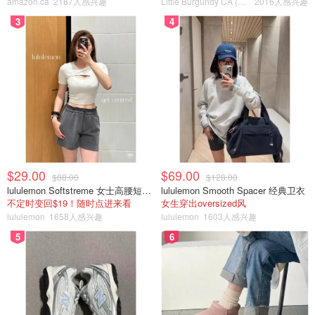
amazon.ca
2187人感兴趣
Little Burgundy CA (CA）
2016人感兴趣
3
4
$29.00
$69.00
$88.00
$128.00
lululemon Softstreme 女士高腰短裤 10cm
lululemon Smooth Spacer 经典卫衣
不定时变回$19！随时点进来看
女生穿出oversized风
lululemon
1658人感兴趣
lululemon
1603人感兴趣
5
6