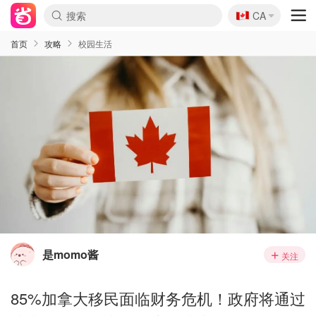
🇨🇦
CA
首页
攻略
校园生活
是momo酱
关注
85%加拿大移民面临财务危机！政府将通过