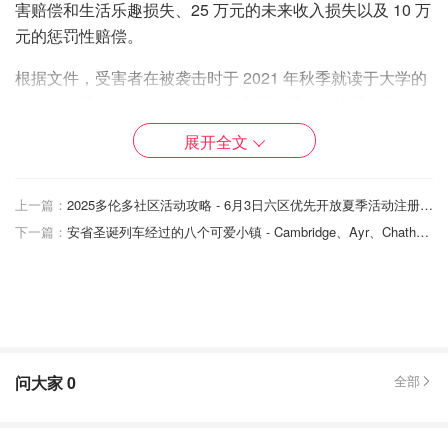
害赔偿和生活乐趣损失、25 万元的未来收入损失以及 10 万
元的惩罚性赔偿。
根据文件，受害者在被袭击时于 2021 年秋季就读于大学的
社会科学课程。她正在学习一门心理学课程，该课程要求她
参加一项志愿者计划，该计划将她与一名有特殊需要的成年
展开全文
人配对，并为她的课程写日记。
诉讼称，帕雷德斯是该项目的一名主管，在项目开始的头几
上一篇：
2025多伦多社区活动攻略 - 6月3日六区优先开放夏季活动注册！娱乐活动、领取补贴详解
个月里与这名女子建立了关系，有时会给她“穴位按摩”来缓
下一篇：
安省圣诞列车经过的八个可爱小镇 - Cambridge、Ayr、Chatham和Merrickville等！
解压力。
2021 年 11 月 9 日，这名女子来到John Abbott位于
Penfield大楼的办公室，谈论一件令人心痛的家庭事务。她
哭着再次被要求按摩，但这一次他据称要求她躺在他的办公
桌上，趴在地上，然后对她进行了大约两个小时的性侵犯。
问大家
0
全部
由于害怕，她不敢亲自报告此事，于是告诉了一位朋友，后
来这位朋友向学校报告了此事。诉讼称，学校的一名官员采