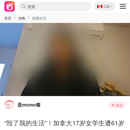
🇨🇦
CA
首页
攻略
校园生活
是momo酱
关注
“毁了我的生活”！加拿大17岁女学生遭61岁