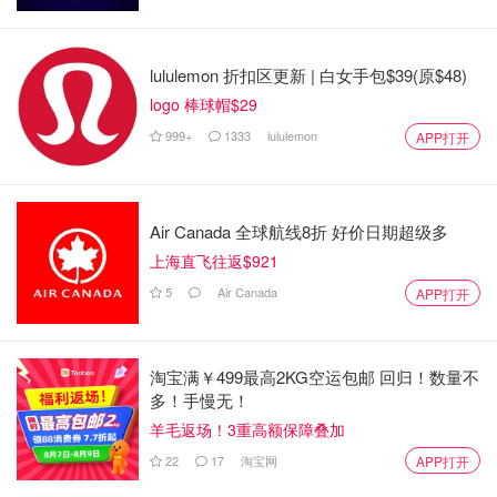
的我。”
受害者的律师杰夫-奥伦斯坦（Jeff Orenstein）说，CEGEP
lululemon 折扣区更新 | 白女手包$39(原$48)
应承担损害赔偿责任，因为他是在校内工作。
logo 棒球帽$29
999+
1333
lululemon
Debbie Cribb 在一封电子邮件中写道：“学院非常重视此类
APP打开
事件，并希望确保我们社区的所有成员都能感受到安全，并
成为一个没有性暴力和任何形式骚扰的环境的一部分。”
Air Canada 全球航线8折 好价日期超级多
“2021年，当我们得知当时发生了一起涉嫌侵犯的事件时，
上海直飞往返$921
学院性侵犯资源小组（SART）迅速采取行动，为当事学生
5
Air Canada
APP打开
提供支持。学生指认的袭击责任人是西蒙特利尔再适应中心
(WMRC) 的现场教育工作者。他并非受雇于学院。SART 小
组对该学生的快速反应和支持不仅使她得到了照顾，还立即
淘宝满￥499最高2KG空运包邮 回归！数量不
解除了 WMRC 雇员的职务"。
多！手慢无！
羊毛返场！3重高额保障叠加
负责监管该康复中心的当地卫生局（CIUSSS de l'Ouest-
de-l'Île-de-Montréal ）拒绝就这起民事诉讼发表评论。
22
17
淘宝网
APP打开