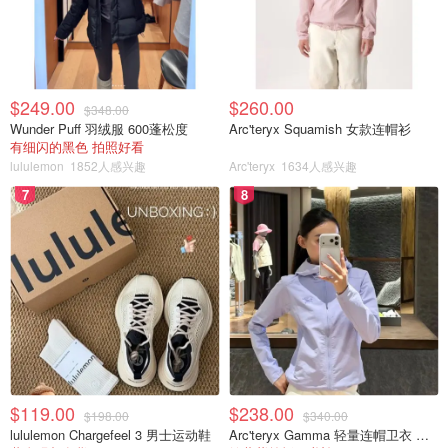
$249.00
$260.00
$348.00
Wunder Puff 羽绒服 600蓬松度
Arc'teryx Squamish 女款连帽衫
有细闪的黑色 拍照好看
lululemon
1852人感兴趣
Arc'teryx
1634人感兴趣
7
8
$119.00
$238.00
$198.00
$340.00
lululemon Chargefeel 3 男士运动鞋
Arc'teryx Gamma 轻量连帽卫衣 女款