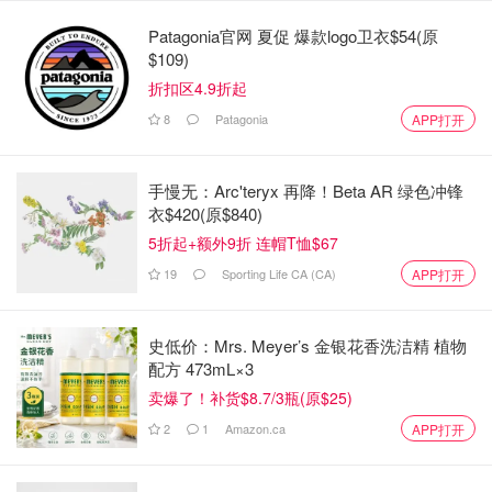
来源：
ctvnews
封面：CTV News
Patagonia官网 夏促 爆款logo卫衣$54(原
$109)
四兄弟性侵亲妹长达4年，直到被揭发
折扣区4.9折起
才停止侵犯！法官暴怒判重罚，直接
8
Patagonia
APP打开
送监狱！
是不是有鸡腿吃
3339
手慢无：Arc'teryx 再降！Beta AR 绿色冲锋
衣$420(原$840)
印度遭奸杀女医生案新内幕曝光！揭
5折起+额外9折 连帽T恤$67
露医院黑幕，遭遇职场霸凌！凶手被
19
Sporting Life CA (CA)
APP打开
判终身监禁！
是不是有鸡腿吃
1.3w
12
史低价：Mrs. Meyer’s 金银花香洗洁精 植物
配方 473mL×3
多伦多全城通缉！印度裔"色魔"在大学
卖爆了！补货$8.7/3瓶(原$25)
旁连环性侵！专挑年轻19岁女孩下
手！
2
1
Amazon.ca
APP打开
Miability
3180
1