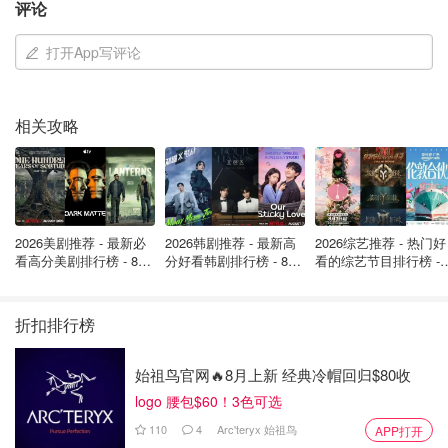
评论
访了受害者，并帮助她准备了一份将提交给警方的声明。
打开App写评论
他并没有完全打垮我
根据诉讼，受害者在受到攻击后遭受了 “严重改变生活 ”的影
相关攻略
响，包括两次自杀未遂、创伤后应激反应、噩梦和恐慌症发
作。有一次，她 “在卧室安装了一个摄像头，因为她无法判
断他是否在那里”。
“自辍学后，原告一直打零工，收入微薄，如杂货店收银员/
2026美剧推荐 - 最新必
2026韩剧推荐 - 最新高
2026综艺推荐 - 热门好
服务员、披萨外卖员和音乐器材销售员。这些工作无法提供
看高分美剧排行榜 - 8月
分好看韩剧排行榜 - 8月
看的综艺节目排行榜 - 
与护士相同的薪水或工作保障。”
最新: 《​​足球教练 》第
最新：丁海寅《我的荒
月最新:《​​伦敦合伙人
四季回归！
糖恋爱 》上线❣️
回归啦
既然帕雷德斯已经被定罪，她说希望通过民事诉讼向他传达
折扣排行榜
一个信息。
始祖鸟官网🔥8月上新 经典冷帽回归$80收
“我会挺过去的，他并没有完全打垮我。”她告诉采访媒
logo 腰包$60！3色可选
体："是的，你知道他让我伤心了几年，我总会因此留下一
110
4
Arc'teryx 始祖鸟
APP打开
些伤疤，但我会重新振作起来，我希望我很快就能变回原来