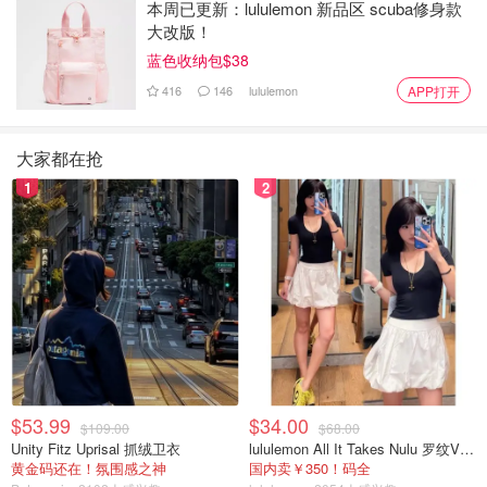
本周已更新：lululemon 新品区 scuba修身款
大改版！
蓝色收纳包$38
416
146
lululemon
APP打开
大家都在抢
1
2
$53.99
$34.00
$109.00
$68.00
Unity Fitz Uprisal 抓绒卫衣
lululemon All It Takes Nulu 罗纹V领短袖T恤
黄金码还在！氛围感之神
国内卖￥350！码全