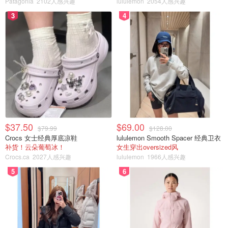
Patagonia
2102人感兴趣
lululemon
2054人感兴趣
3
4
$37.50
$69.00
$79.99
$128.00
Crocs 女士经典厚底凉鞋
lululemon Smooth Spacer 经典卫衣
补货！云朵葡萄冰！
女生穿出oversized风
Crocs.ca
2027人感兴趣
lululemon
1966人感兴趣
5
6