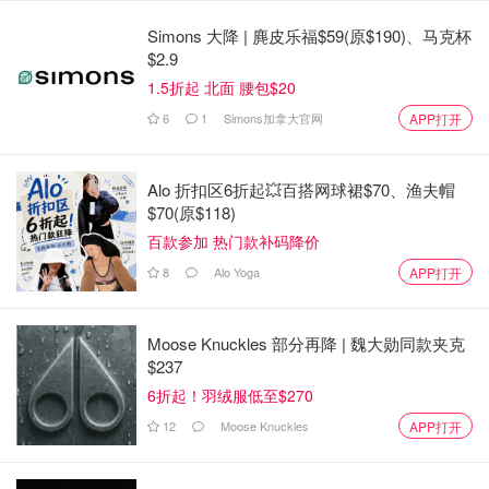
Simons 大降 | 麂皮乐福$59(原$190)、马克杯
$2.9
图片来自于@CRFB ，版权属于原作者
1.5折起 北面 腰包$20
6
1
Simons加拿大官网
APP打开
小伙伴们，你怎么看？欢迎在评论区分享~
来源：
CRFB.org
，封面图Credit：CNN
Alo 折扣区6折起💥百搭网球裙$70、渔夫帽
$70(原$118)
「该长文章来自@省钱君-北美省钱快报，版权归原作者所
百款参加 热门款补码降价
有」
8
Alo Yoga
APP打开
直播：特朗普正式成为美国第47届总
统，暂时不对加拿大征关税！
Moose Knuckles 部分再降 | 魏大勋同款夹克
$237
6折起！羽绒服低至$270
省钱君
8674
1
12
Moose Knuckles
APP打开