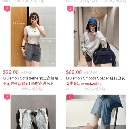
amazon.ca
2187人感兴趣
Little Burgundy CA (CA）
2016人感兴趣
3
4
$29.00
$69.00
$88.00
$128.00
lululemon Softstreme 女士高腰短裤 10cm
lululemon Smooth Spacer 经典卫衣
不定时变回$19！随时点进来看
女生穿出oversized风
lululemon
1658人感兴趣
lululemon
1603人感兴趣
5
6