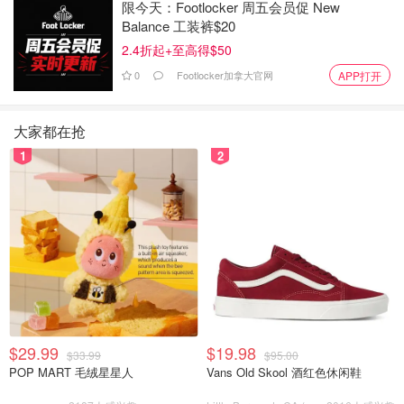
限今天：Footlocker 周五会员促 New
Balance 工装裤$20
2.4折起+至高得$50
0
Footlocker加拿大官网
APP打开
大家都在抢
1
2
$29.99
$19.98
$33.99
$95.00
POP MART 毛绒星星人
Vans Old Skool 酒红色休闲鞋