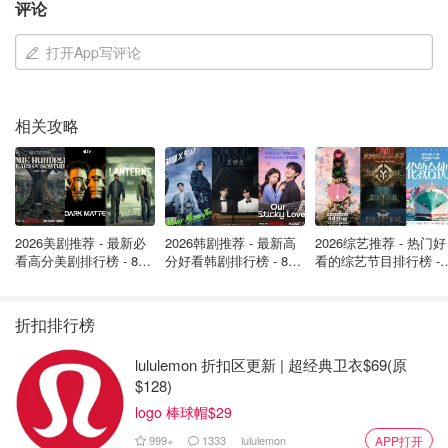
评论
打开App写评论
相关攻略
图片来自于@CRFB ，版权属于原作者
2026美剧推荐 - 最新必
2026韩剧推荐 - 最新高
2026综艺推荐 - 热门好
看高分美剧排行榜 - 8月
分好看韩剧排行榜 - 8月
看的综艺节目排行榜 - 
最新: 《​​足球教练 》第
最新：丁海寅《我的荒
月最新:《​​伦敦合伙人
在2024年竞选期间，贺锦丽提议大幅扩大儿童税收抵免和
四季回归！
糖恋爱 》上线❣️
回归啦
其他个人税收抵免，加大对住房和医疗的支持、降低小费收
折扣排行榜
入的税收负担、以及加强边境安全。她还主张增加对儿童保
育、教育、长期护理、学前教育、带薪休假、国内科研与制
lululemon 折扣区更新 | 超经典卫衣$69(原
造业及小企业的投入，同时支持为年收入低于40万美元的家
$128)
庭延长《减税与就业法案（TCJA）》中的相关税收优惠条
logo 棒球帽$29
款。而为了弥补这些福利的支出，贺锦丽提议
对企业和高收
999+
1333
lululemon
APP打开