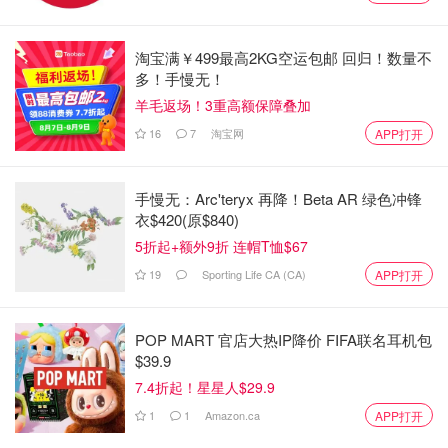
入家庭增税
，并降低处方药价格。
特朗普提议修改并延长《减税与就业法案》，进一步削减企
淘宝满￥499最高2KG空运包邮 回归！数量不
多！手慢无！
业税，增加军费开支，加强边境安全，扩大驱逐出境和移民
羊毛返场！3重高额保障叠加
执法范围，并增加对住房、医疗保健和长期护理的支持。他
还提议取消对小费收入、加班费和社会保障金的征税。而为
16
7
淘宝网
APP打开
了平衡这些开支，特朗普主张
对进口商品征收新关税
；废除
与能源和环境相关的支出、税收优惠及法规；打击欺诈性支
手慢无：Arc'teryx 再降！Beta AR 绿色冲锋
出；并
解散教育部
。
衣$420(原$840)
5折起+额外9折 连帽T恤$67
19
Sporting Life CA (CA)
APP打开
POP MART 官店大热IP降价 FIFA联名耳机包
$39.9
7.4折起！星星人$29.9
1
1
Amazon.ca
APP打开