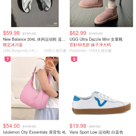
$59.98
$62.99
$155.00
$150.00
New Balance 204L 休闲运动鞋 蓝银色
UGG Ultra Dazzle Mini 女童靴
限定冰川蓝
官$150无折 妹子冲大码
Little Burgundy CA (CA）
1069人感兴趣
Footlocker
1054人感兴趣
7
8
$54.00
$19.98
$108.00
$90.00
lululemon City Essentials 肩背包 4L
Vans Sport Low 运动鞋 白蓝色