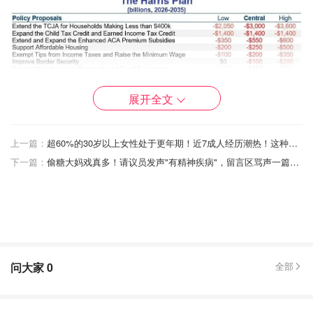
展开全文
上一篇：
超60%的30岁以上女性处于更年期！近7成人经历潮热！这种激素治疗或可改善！
下一篇：
偷糖大妈戏真多！请议员发声"有精神疾病"，留言区骂声一篇！网友扒出竟是加油站老板！
图片来自于@CRFB ，版权属于原作者
而特朗普的政策可能会
让债务增加1.45万亿到15.15万亿美
问大家
0
全部
元不等
。