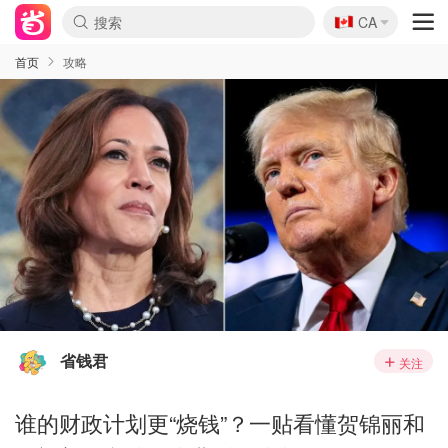
🇨🇦
CA
首页
攻略
省钱君
关注
谁的财政计划更“烧钱”？一贴看懂贺锦丽和