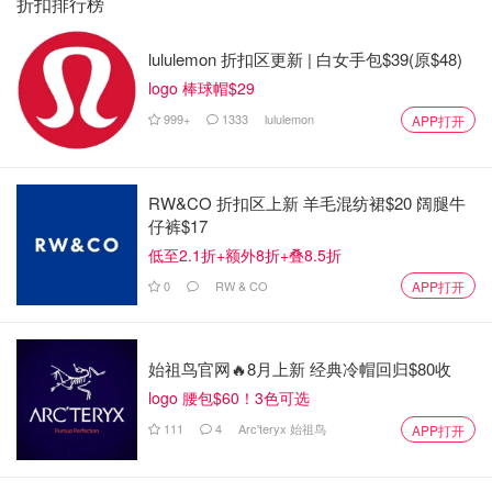
折扣排行榜
来源：usatoday，metro
「该长文章来自@行走在纽约的大薯条-北美省钱快报，版
lululemon 折扣区更新 | 白女手包$39(原$48)
权归原作者所有」
logo 棒球帽$29
999+
1333
lululemon
APP打开
全城居民警惕！极度危险分子偷偷拆
掉监控装置潜逃，曾因谋杀案被起
诉！
RW&CO 折扣区上新 羊毛混纺裙$20 阔腿牛
仔裤$17
是momo酱
917
低至2.1折+额外8折+叠8.5折
0
RW & CO
APP打开
反转！Aurora入室盗窃案中，被警察击
毙的17岁少年竟是房主儿子！SIU已经
介入调查！
始祖鸟官网🔥8月上新 经典冷帽回归$80收
是momo酱
3076
logo 腰包$60！3色可选
111
4
Arc'teryx 始祖鸟
APP打开
视频曝光！万锦Mandarin餐厅附近商
铺遭遇枪手袭击，警方正在追捕两名