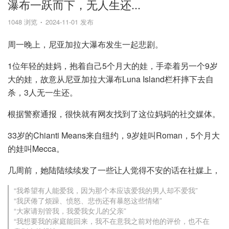
瀑布一跃而下，无人生还...
1048 浏览
2024-11-01 发布
周一晚上，尼亚加拉大瀑布发生一起悲剧。
1位年轻的娃妈，抱着自己5个月大的娃，手牵着另一个9岁
大的娃，故意从尼亚加拉大瀑布Luna Island栏杆摔下去自
杀，3人无一生还。
根据警察通报，很快就有网友找到了这位妈妈的社交媒体。
33岁的Chianti Means来自纽约，9岁娃叫Roman，5个月大
的娃叫Mecca。
几周前，她陆陆续续发了一些让人觉得不安的话在社媒上，
“我希望有人能爱我，因为那个本应该爱我的男人却不爱我”
“我厌倦了烦躁、愤怒、悲伤还有暴怒这些情绪”
“大家请别管我，我爱我女儿的父亲”
“我想要我的家庭能回来，我不在意我之前对他的评价，也不在