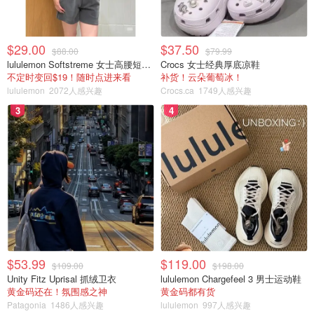
$29.00
$37.50
$88.00
$79.99
lululemon Softstreme 女士高腰短裤 10cm
Crocs 女士经典厚底凉鞋
不定时变回$19！随时点进来看
补货！云朵葡萄冰！
lululemon
2072人感兴趣
Crocs.ca
1749人感兴趣
3
4
$53.99
$119.00
$109.00
$198.00
Unity Fitz Uprisal 抓绒卫衣
lululemon Chargefeel 3 男士运动鞋
黄金码还在！氛围感之神
黄金码都有货
Patagonia
1486人感兴趣
lululemon
997人感兴趣