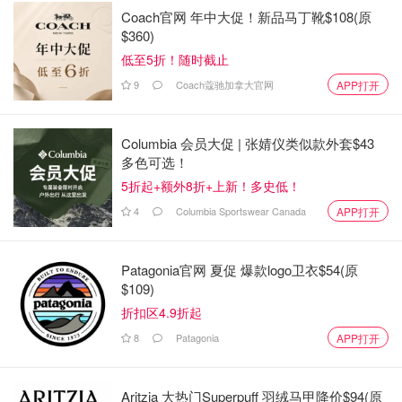
嫌疑人！
Coach官网 年中大促！新品马丁靴$108(原
$360)
是momo酱
943
低至5折！随时截止
9
Coach蔻驰加拿大官网
APP打开
Columbia 会员大促 | 张婧仪类似款外套$43
多色可选！
5折起+额外8折+上新！多史低！
4
Columbia Sportswear Canada
APP打开
Patagonia官网 夏促 爆款logo卫衣$54(原
$109)
折扣区4.9折起
8
Patagonia
APP打开
Aritzia 大热门Superpuff 羽绒马甲降价$94(原