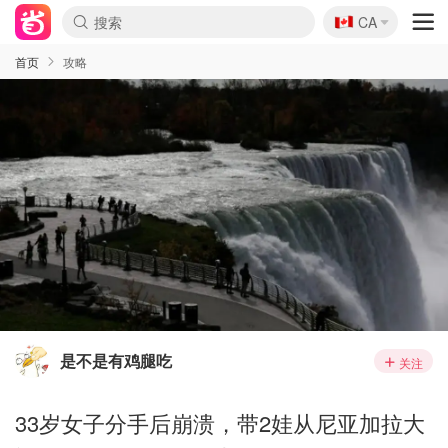
🇨🇦
CA
首页
攻略
是不是有鸡腿吃
关注
33岁女子分手后崩溃，带2娃从尼亚加拉大