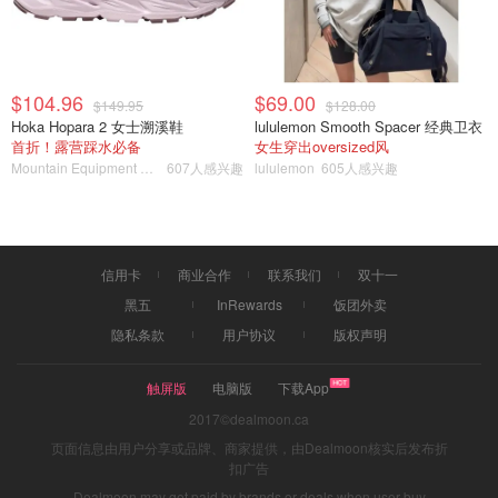
$104.96
$69.00
$149.95
$128.00
Hoka Hopara 2 女士溯溪鞋
lululemon Smooth Spacer 经典卫衣
首折！露营踩水必备
女生穿出oversized风
Mountain Equipment Company
607人感兴趣
lululemon
605人感兴趣
信用卡
商业合作
联系我们
双十一
黑五
InRewards
饭团外卖
隐私条款
用户协议
版权声明
触屏版
电脑版
下载App
2017©dealmoon.ca
页面信息由用户分享或品牌、商家提供，由Dealmoon核实后发布折
扣广告
Dealmoon may get paid by brands or deals when user buy