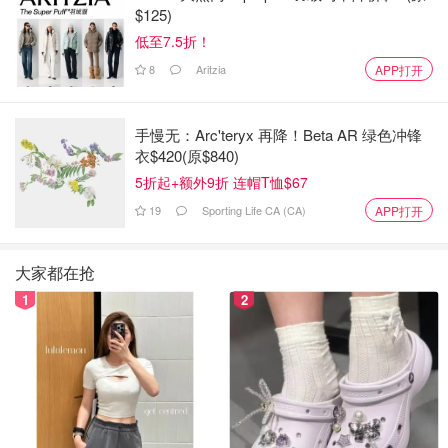
$125)
低至7.5折！
8
Aritzia
APP打开
手慢无：Arc'teryx 再降！Beta AR 绿色冲锋
衣$420(原$840)
5折起+额外9折 连帽T恤$67
19
Sporting Life CA (CA)
APP打开
大家都在抢
1
2