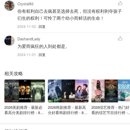
Crystal83
你有权利自己去疯甚至选择去死，但没有权利剥夺孩子
们生的权利！可怜了两个幼小而鲜活的生命！
2024-11-02
· 回复
DashandLady
为爱而疯狂的人到处都是。
2024-11-01
· 回复
相关攻略
2026美剧推荐 - 最新必
2026韩剧推荐 - 最新高
2026综艺推荐 - 热门好
看高分美剧排行榜 - 8月
分好看韩剧排行榜 - 8月
看的综艺节目排行榜 - 
最新: 《​​足球教练 》第
最新：丁海寅《我的荒
月最新:《​​伦敦合伙人
哎，不管如何，孩子真的太无辜了。。。
四季回归！
糖恋爱 》上线❣️
回归啦