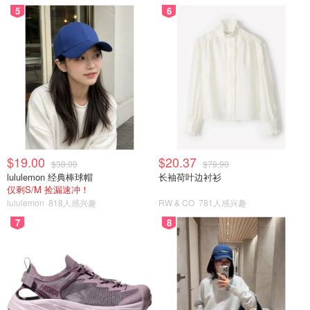
5
6
$19.00
$20.37
$38.00
$79.90
lululemon 经典棒球帽
长袖荷叶边衬衫
仅剩S/M 捡漏速冲！
lululemon
818人感兴趣
RW & CO
781人感兴趣
7
8