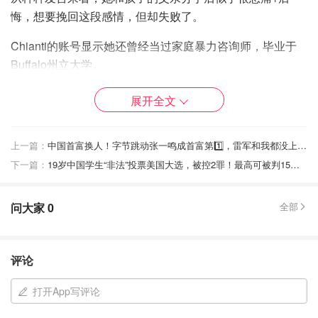
悔，想要挽回这段感情，但却失败了。
Chianti的账号显示她还曾经当过家庭暴力咨询师，毕业于
Buffalo州立大学。
展开全文
上一篇：
中国首富换人！字节跳动张一鸣成首富第1️⃣，雷军和我都没上榜🤪
下一篇：
19岁中国学生“非法”投票美国大选，被控2罪！最高可被判15年监禁
问大家
0
全部
评论
打开App写评论