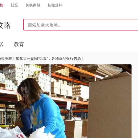
搜
社区
兑换商城
折扣爆料
攻略
居
教育
领救济粮！加拿大开始闹“饥荒”，各地食品银行告急！