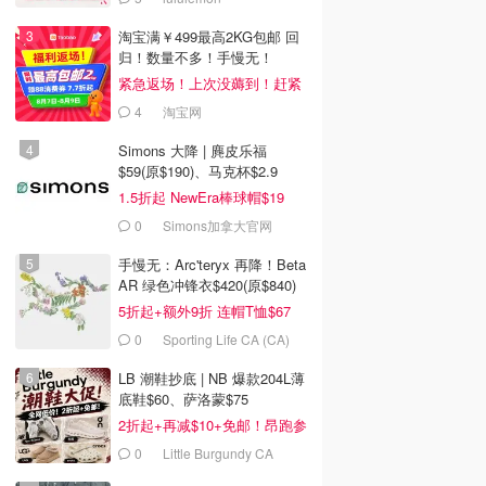
淘宝满￥499最高2KG包邮 回
归！数量不多！手慢无！
紧急返场！上次没薅到！赶紧
冲
4
淘宝网
Simons 大降 | 麂皮乐福
$59(原$190)、马克杯$2.9
1.5折起 NewEra棒球帽$19
0
Simons加拿大官网
手慢无：Arc'teryx 再降！Beta
AR 绿色冲锋衣$420(原$840)
5折起+额外9折 连帽T恤$67
0
Sporting Life CA (CA)
LB 潮鞋抄底 | NB 爆款204L薄
底鞋$60、萨洛蒙$75
2折起+再减$10+免邮！昂跑参
加
0
Little Burgundy CA
(CA）