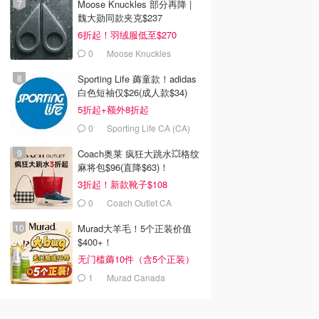
Moose Knuckles 部分再降 |
魏大勋同款夹克$237
6折起！羽绒服低至$270
0
Moose Knuckles
Sporting Life 薅童款！adidas
白色短袖仅$26(成人款$34)
5折起+额外8折起
0
Sporting Life CA (CA)
Coach奥莱 疯狂大跳水💥格纹
麻将包$96(直降$63)！
3折起！新款靴子$108
0
Coach Outlet CA
Murad大羊毛！5个正装价值
$400+！
无门槛薅10件（含5个正装）
1
Murad Canada