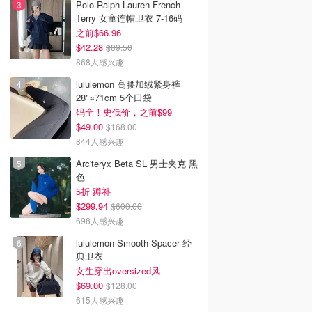
Polo Ralph Lauren French
Terry 女童连帽卫衣 7-16码
之前$66.96
$42.28
$89.50
868人感兴趣
lululemon 高腰加绒紧身裤
28"≈71cm 5个口袋
码全！史低价，之前$99
$49.00
$168.00
844人感兴趣
Arc'teryx Beta SL 男士夹克 黑
色
5折 蹲补
$299.94
$600.00
698人感兴趣
lululemon Smooth Spacer 经
典卫衣
女生穿出oversized风
$69.00
$128.00
615人感兴趣