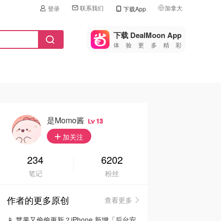
联系我们
加拿大
登录
下载App
🇺🇸
美国
下载 DealMoon App
体验更多精彩
🇨🇳
中国
🇨🇦
加拿大
🇬🇧
英国
🇩🇪
德国
是momo酱
13
🇫🇷
加关注
法国
🇮🇹
234
6202
意大利
笔记
粉丝
🇦🇺
澳洲
作者的更多原创
查看更多
🇳🇿
新西兰
📱 苹果又偷偷更新？iPhone 新增「后台安