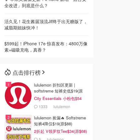
全改进」到底是什么？
活久见！花生酱届顶流Jif终于出无糖版了，
减脂期姐妹快冲！
$599起！iPhone 17e 惊喜发布：4800万像
素+磁吸充电，真香？
点击排行榜
lululemon 折扣区更新 |
softstreme 短裤史低$19(原
$88)
City Essentials 小粉包$54
1333
lululemon
lululemon 捡漏🔥 Softstreme
短裤4降仅$19(原$88)
2折起 V领罗纹Tee$34(原$68)
5
lululemon