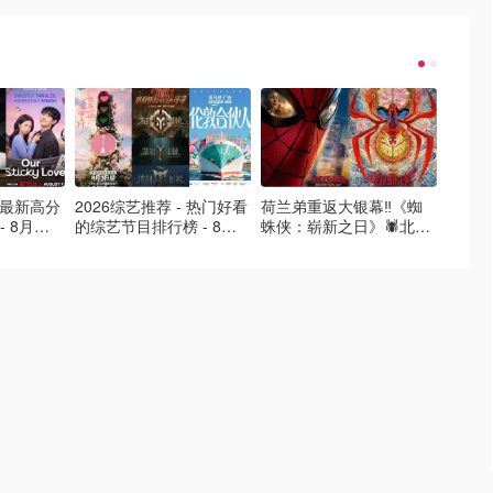
- 最新高分
2026综艺推荐 - 热门好看
荷兰弟重返大银幕‼️《蜘
2026
- 8月最
的综艺节目排行榜 - 8月
蛛侠：崭新之日》🕷️北美
好看的
的荒糖恋
最新:《​​伦敦合伙人》回归
热映中❣️阵容豪华✨🤩
必看盘
啦
续更新