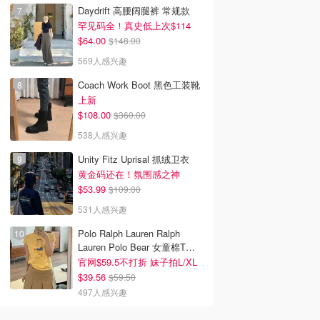
Daydrift 高腰阔腿裤 常规款
罕见码全！真史低上次$114
$64.00
$148.00
569人感兴趣
Coach Work Boot 黑色工装靴
上新
$108.00
$360.00
韩国电影推荐 | 最新
2026美国即将上映电影推
Netflix新剧推荐2026 - 
538人感兴趣
韩国电影排行榜，
荐 - 万众期待的热门大片
新好看网飞Netflix新剧大
Unity Fitz Uprisal 抓绒卫衣
点！8月最新！(持
- 8月最新: 《末世行者》
片 - 8月最新：《​​百年孤
）
独2》
黄金码还在！氛围感之神
$53.99
$109.00
531人感兴趣
Polo Ralph Lauren Ralph
Lauren Polo Bear 女童棉T恤
染色 1件
官网$59.5不打折 妹子拍L/XL
$39.56
$59.50
497人感兴趣