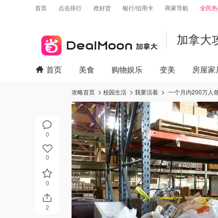
首页
点击排行
抢好货
银行/信用卡
商家导航
全民热
加拿大
首页
美食
购物娱乐
变美
房屋家
攻略首页
校园生活
我要活着
一个月内200万人
0
0
0
2