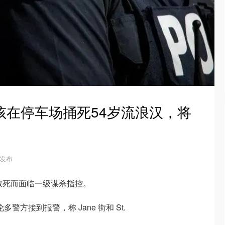
孩在停车场捅死54岁流浪汉，将
3 发布
男子致死而面临一级谋杀指控。
多伦多警方接到报警，称 Jane 街和 St.