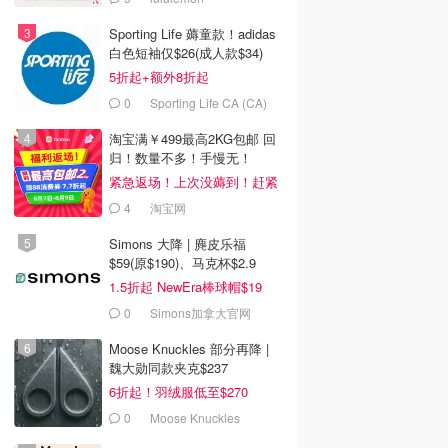
Sporting Life 薅童款！adidas
白色短袖仅$26(成人款$34)
5折起+额外8折起
0
Sporting Life CA (CA)
淘宝满￥499最高2KG包邮 回
归！数量不多！手慢无！
紧急返场！上次没薅到！赶紧
冲
4
淘宝网
Simons 大降 | 麂皮乐福
$59(原$190)、马克杯$2.9
1.5折起 NewEra棒球帽$19
0
Simons加拿大官网
Moose Knuckles 部分再降 |
魏大勋同款夹克$237
6折起！羽绒服低至$270
0
Moose Knuckles