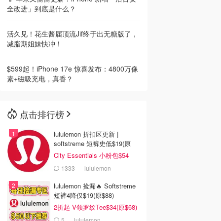
全改进」到底是什么？
活久见！花生酱届顶流Jif终于出无糖版了，
减脂期姐妹快冲！
$599起！iPhone 17e 惊喜发布：4800万像
素+磁吸充电，真香？
点击排行榜
lululemon 折扣区更新 |
softstreme 短裤史低$19(原
$88)
City Essentials 小粉包$54
1333
lululemon
lululemon 捡漏🔥 Softstreme
短裤4降仅$19(原$88)
2折起 V领罗纹Tee$34(原$68)
5
lululemon