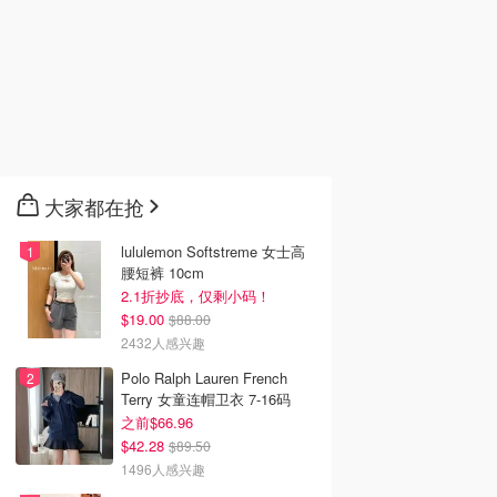
ix新剧推荐2026 - 最
2026美剧推荐 - 最新必看
好看的电视剧推荐2026-
飞Netflix新剧大
高分美剧排行榜 - 8月最
高分大陆电视剧持续更
8月最新：《​​百年孤
新: 《​​百年孤独》第二季
新-8月最新:《九门》、
回归！
《天才，女友》
大家都在抢
lululemon Softstreme 女士高
腰短裤 10cm
2.1折抄底，仅剩小码！
$19.00
$88.00
2432人感兴趣
Polo Ralph Lauren French
Terry 女童连帽卫衣 7-16码
之前$66.96
$42.28
$89.50
1496人感兴趣