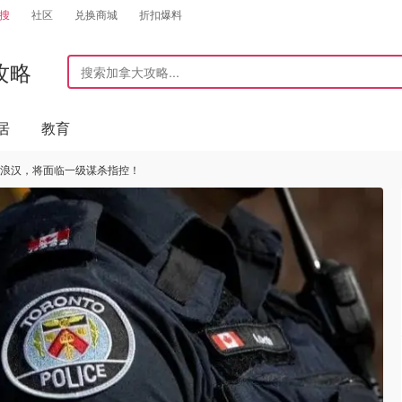
搜
社区
兑换商城
折扣爆料
攻略
居
教育
流浪汉，将面临一级谋杀指控！