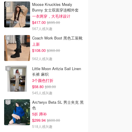
Moose Knuckles Mealy
Bunny 女士双面穿连帽外套
一衣两穿，大毛球设计
$417.00
$695.00
567人感兴趣
Coach Work Boot 黑色工装靴
上新
$108.00
$360.00
562人感兴趣
Little Moon Aritzia Sail Linen
长裤 麻织
3个颜色打折
$58.80
$98.00
545人感兴趣
Arc'teryx Beta SL 男士夹克 黑
色
5折 蹲补
$299.94
$600.00
518人感兴趣