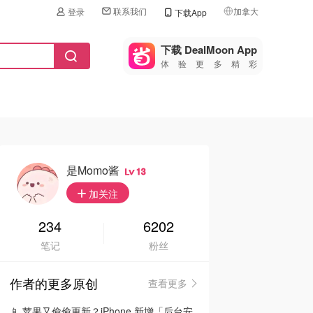
联系我们
加拿大
登录
下载App
🇺🇸
美国
下载 DealMoon App
体验更多精彩
🇨🇳
中国
🇨🇦
加拿大
🇬🇧
英国
🇩🇪
德国
是momo酱
13
🇫🇷
加关注
法国
🇮🇹
234
6202
意大利
笔记
粉丝
🇦🇺
澳洲
作者的更多原创
查看更多
🇳🇿
新西兰
📱 苹果又偷偷更新？iPhone 新增「后台安