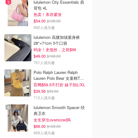
lululemon City Essentials 肩
背包 4L
热卖！库存紧张
$54.00
$108.00
992人感兴趣
lululemon 高腰加绒紧身裤
28"≈71cm 5个口袋
码全！史低价，之前$99
$49.00
$168.00
761人感兴趣
Polo Ralph Lauren Ralph
Lauren Polo Bear 女童棉T恤
染色 1件
官网$59.5不打折 妹子拍L/XL
$39.56
$59.50
712人感兴趣
lululemon Smooth Spacer 经
典卫衣
女生穿出oversized风
$69.00
$128.00
669人感兴趣