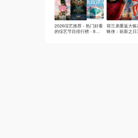
2026综艺推荐 - 热门好看
荷兰弟重返大银幕
的综艺节目排行榜 - 8月
蛛侠：崭新之日》
最新:《​​伦敦合伙人》回归
热映中❣️阵容豪华
啦