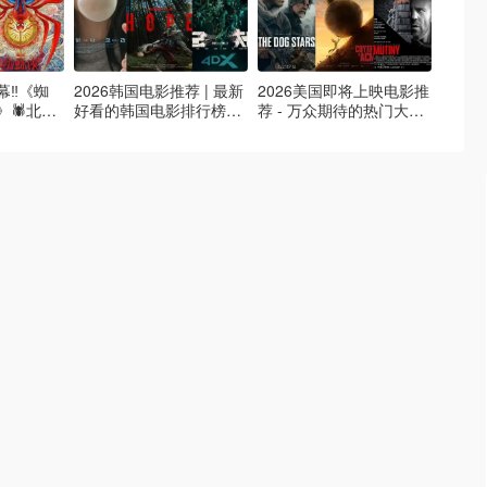
‼️《蜘
2026韩国电影推荐 | 最新
2026美国即将上映电影推
Netfl
🕷️北美
好看的韩国电影排行榜，
荐 - 万众期待的热门大片
新好看网
✨🤩
必看盘点！8月最新！(持
- 8月最新: 《末世行者》
片 - 
续更新）
独2》