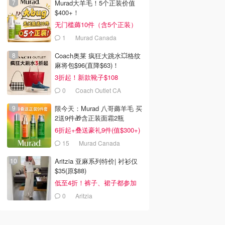
Murad大羊毛！5个正装价值
$400+！
无门槛薅10件（含5个正装）
1
Murad Canada
Coach奥莱 疯狂大跳水💥格纹
麻将包$96(直降$63)！
3折起！新款靴子$108
0
Coach Outlet CA
限今天：Murad 八哥薅羊毛 买
2送9件🎁含正装面霜2瓶
6折起+叠送豪礼9件(值$300+)
15
Murad Canada
Aritzia 亚麻系列特价| 衬衫仅
$35(原$88)
低至4折！裤子、裙子都参加
0
Aritzia