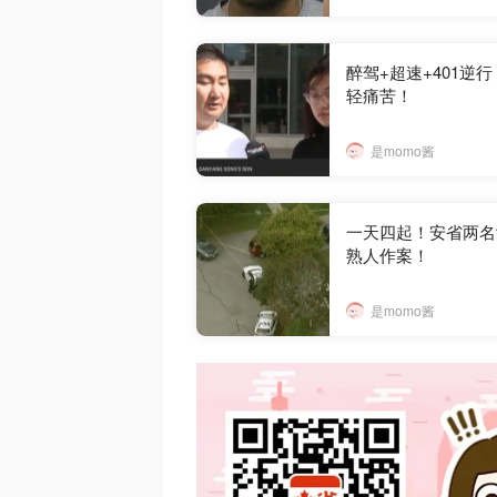
醉驾+超速+401
轻痛苦！
是momo酱
一天四起！安省两名
熟人作案！
是momo酱