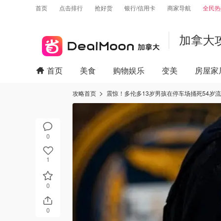
首页
点击排行
抢好货
银行/信用卡
商家导航
全民热
加拿大
首页
美食
购物娱乐
变美
房屋家
攻略首页
震惊！多伦多13岁男孩在停车场捅死54岁
0
1
0
0