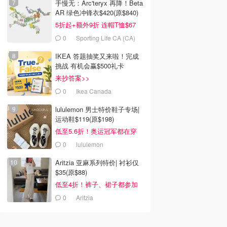
手慢无：Arc'teryx 再降！Beta
AR 绿色冲锋衣$420(原$840)
5折起+额外9折 连帽T恤$67
0
Sporting Life CA (CA)
IKEA 答题抽奖又来啦！完成
挑战 有机会赢$500礼卡
来抄答案>>
0
Ikea Canada
lululemon 男士特价鞋子专场|
运动鞋$119(原$198)
低至5.6折！奥运冠军都在穿
0
lululemon
Aritzia 亚麻系列特价| 衬衫仅
$35(原$88)
低至4折！裤子、裙子都参加
0
Aritzia