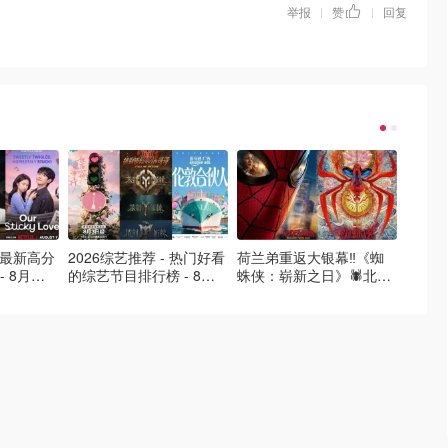
举报
赞
回复
|
|
- 最新高分
2026综艺推荐 - 热门好看
荷兰弟重返大银幕‼️《蜘
2026
- 8月最
的综艺节目排行榜 - 8月
蛛侠：崭新之日》🕷️北美
好看的
的荒糖恋
最新:《​​伦敦合伙人》回归
热映中❣️阵容豪华✨🤩
必看盘
啦
续更新