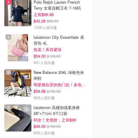
Polo Ralph Lauren French
Terry 女童连帽卫衣 7-16码
之前$66.96
$42.28
$89.50
1056人感兴趣
lululemon City Essentials 肩
背包 4L
热卖！库存紧张
$54.00
$108.00
901人感兴趣
New Balance 204L 绿银色休
闲鞋
明星都在穿的热门款！多色可选 3.8折
$59.98
$155.00
869人感兴趣
lululemon 高腰加绒紧身裤
28"≈71cm 5个口袋
码全！史低价，之前$99
$49.00
$168.00
826人感兴趣