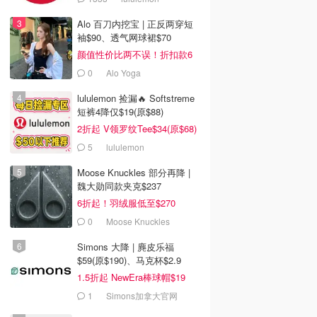
Alo 百刀内挖宝 | 正反两穿短
袖$90、透气网球裙$70
颜值性价比两不误！折扣款6
折起
0
Alo Yoga
lululemon 捡漏🔥 Softstreme
短裤4降仅$19(原$88)
2折起 V领罗纹Tee$34(原$68)
5
lululemon
Moose Knuckles 部分再降 |
魏大勋同款夹克$237
6折起！羽绒服低至$270
0
Moose Knuckles
Simons 大降 | 麂皮乐福
$59(原$190)、马克杯$2.9
1.5折起 NewEra棒球帽$19
1
Simons加拿大官网