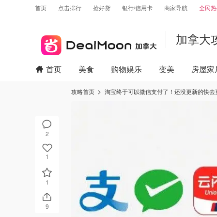
首页
点击排行
抢好货
银行/信用卡
商家导航
全民热
加拿大
首页
美食
购物娱乐
变美
房屋家
攻略首页
淘宝终于可以微信支付了！还没更新的快去
2
1
1
9