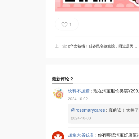
1
上一篇:
2华女被捕！硅谷民宅藏妓院，附近居民频遭骚扰，2人获救！
最新评论
2
饮料不加糖
:
现在淘宝服饰类满¥29
2024-10-02
@rosemarycares
:
真的诶！太棒了
2024-10-03
加拿大省钱君
:
你有哪些淘宝好店值