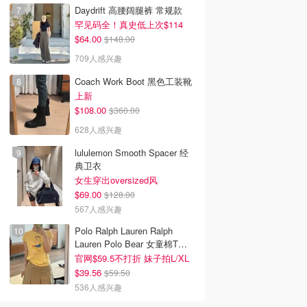
Daydrift 高腰阔腿裤 常规款
罕见码全！真史低上次$114
$64.00
$148.00
709人感兴趣
Coach Work Boot 黑色工装靴
上新
$108.00
$360.00
628人感兴趣
lululemon Smooth Spacer 经
典卫衣
韩国电影推荐 | 最新
2026美国即将上映电影推
Netflix新剧推荐2026 - 
女生穿出oversized风
韩国电影排行榜，
荐 - 万众期待的热门大片
新好看网飞Netflix新剧大
$69.00
$128.00
点！8月最新！(持
- 8月最新: 《末世行者》
片 - 8月最新：《​​百年孤
567人感兴趣
）
独2》
Polo Ralph Lauren Ralph
Lauren Polo Bear 女童棉T恤
染色 1件
官网$59.5不打折 妹子拍L/XL
$39.56
$59.50
536人感兴趣