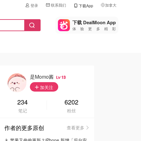
联系我们
加拿大
登录
下载App
🇺🇸
美国
下载 DealMoon App
体验更多精彩
🇨🇳
中国
🇨🇦
加拿大
🇬🇧
英国
🇩🇪
德国
是momo酱
13
🇫🇷
加关注
法国
🇮🇹
234
6202
意大利
笔记
粉丝
🇦🇺
澳洲
作者的更多原创
查看更多
🇳🇿
新西兰
📱 苹果又偷偷更新？iPhone 新增「后台安