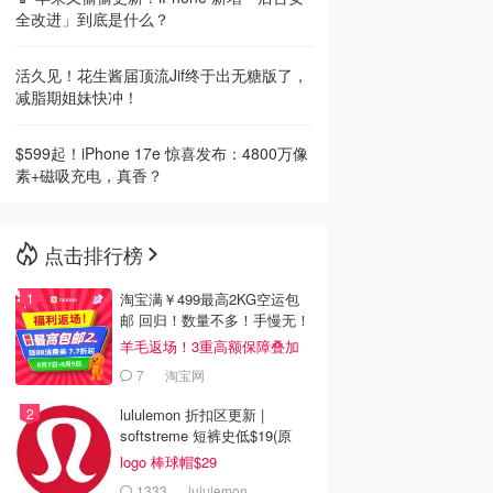
全改进」到底是什么？
活久见！花生酱届顶流Jif终于出无糖版了，
减脂期姐妹快冲！
$599起！iPhone 17e 惊喜发布：4800万像
素+磁吸充电，真香？
点击排行榜
淘宝满￥499最高2KG空运包
邮 回归！数量不多！手慢无！
羊毛返场！3重高额保障叠加
7
淘宝网
lululemon 折扣区更新 |
softstreme 短裤史低$19(原
$88)
logo 棒球帽$29
1333
lululemon