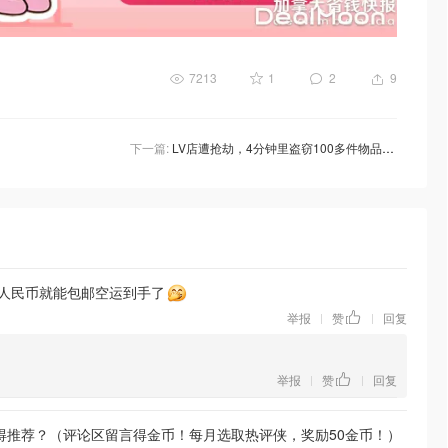
7213
1
2
9
下一篇:
LV店遭抢劫，4分钟里盗窃100多件物品，损失超€900,000！
9人民币就能包邮空运到手了
举报
赞
回复
|
|
举报
赞
回复
|
|
得推荐？（评论区留言得金币！每月选取热评侠，奖励50金币！）