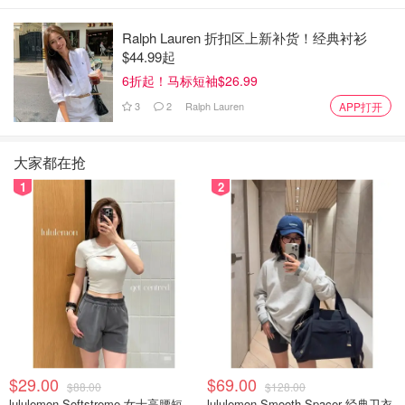
Ralph Lauren 折扣区上新补货！经典衬衫
$44.99起
6折起！马标短袖$26.99
3
2
Ralph Lauren
APP打开
大家都在抢
1
2
这家美食地标位于多伦多以北 Simcoe 郡迷人的
Creemore，店面别致，前身是一家加油站。 The Pine 餐厅
由主厨杰里米-奥斯汀（Jeremy Austin）和他的妻子卡茜
（Cassie）共同经营，主厨多年在中国工作的经历为餐厅带
来了与众不同的用餐体验。在这里用餐，您可以在不断更新
的菜单上品尝到地道的风味美食，并感受到惊人的创意和信
$29.00
$69.00
$88.00
$128.00
念。华丽的茶叶蛋拉开了序幕；川味干炒四季豆配上凉拌沙
lululemon Softstreme 女士高腰短裤 10cm
lululemon Smooth Spacer 经典卫衣