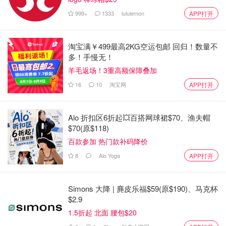
计。
999+
1333
lululemon
APP打开
米其林星级主厨 Daniele Corona 将他的非凡才华带到了这
家高级餐厅。作为行政主厨，他的招牌菜单以他所推崇的现
淘宝满￥499最高2KG空运包邮 回归！数量不
代意大利烹饪传统为重点，结合亚洲的影响，使用该国最优
多！手慢无！
质、本地和可持续的食材。
羊毛返场！3重高额保障叠加
16
10
淘宝网
APP打开
地址：440 College St, Toronto, ON M5T 1T3
Hexagon（Oakville）*新晋
Alo 折扣区6折起💥百搭网球裙$70、渔夫帽
$70(原$118)
百款参加 热门款补码降价
8
Alo Yoga
APP打开
Simons 大降 | 麂皮乐福$59(原$190)、马克杯
$2.9
1.5折起 北面 腰包$20