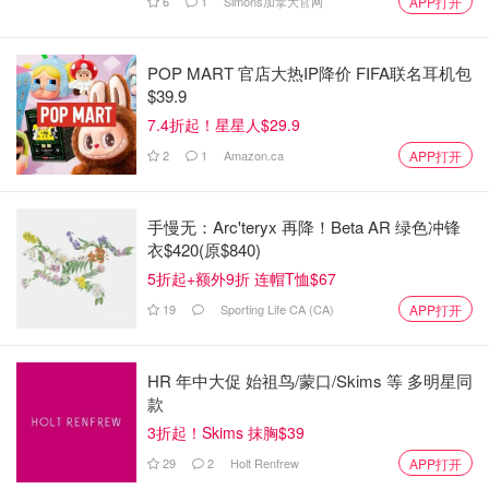
6
1
Simons加拿大官网
APP打开
POP MART 官店大热IP降价 FIFA联名耳机包
$39.9
Hexagon 位于历史悠久的奥克维尔市中心，是一家现代餐
7.4折起！星星人$29.9
厅，提供品尝菜单和单点晚餐。与之相得益彰的是精心挑选
2
1
Amazon.ca
APP打开
的酒单和真诚的待客之道。
地址：210 Lakeshore Rd E, Oakville, ON L6M 3R7
手慢无：Arc'teryx 再降！Beta AR 绿色冲锋
衣$420(原$840)
The Pine（Creemore）*新晋
5折起+额外9折 连帽T恤$67
19
Sporting Life CA (CA)
APP打开
HR 年中大促 始祖鸟/蒙口/Skims 等 多明星同
款
3折起！Skims 抹胸$39
29
2
Holt Renfrew
APP打开