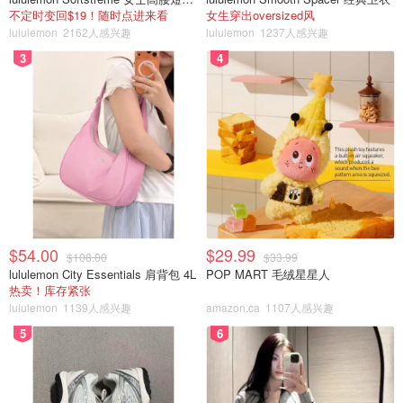
拉；胡萝卜角子是一道令人愉悦的饺子；但这些仅仅是餐厅
不定时变回$19！随时点进来看
女生穿出oversized风
lululemon
2162人感兴趣
lululemon
1237人感兴趣
提供的珍品中的一小部分。
3
4
地址：7535 County Road 9, Creemore, ON
Restaurant Pearl Morissette （Jordan Station） *新晋
$54.00
$29.99
$108.00
$33.99
lululemon City Essentials 肩背包 4L
POP MART 毛绒星星人
热卖！库存紧张
lululemon
1139人感兴趣
amazon.ca
1107人感兴趣
5
6