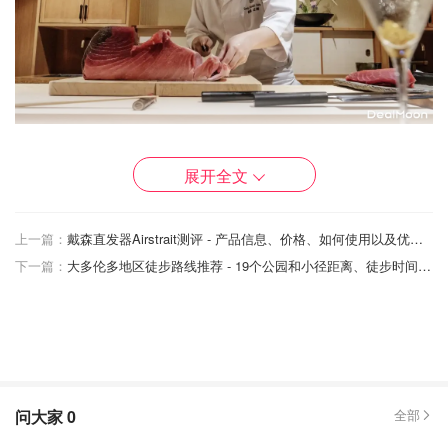
多伦多的 Sushi Masaki Saito 刚刚被授予米其林二星称号，
展开全文
是该杰出指南在加拿大认可的最高级餐厅。
有人将这家餐厅视为美食圣殿。许多人跃跃欲试，更多的人
上一篇：
戴森直发器Airstrait测评 - 产品信息、价格、如何使用以及优缺点盘点！
则对每人 700 美元（起价）的昂贵价格望而却步。
下一篇：
大多伦多地区徒步路线推荐 - 19个公园和小径距离、徒步时间以及价格盘点！
全套料理体验是一种真正的信任厨师的盲品，其中包括一些
世界上最纯净的海鲜--是的，主厨 Masaki Saito 只采购最好
的海鲜，大部分海鲜每天都从日本运来。这也是厨房剧场的
一部分，在这里，食客可以一览无余地看到斋藤精心制作的
开胃菜和最精美的寿司和生鱼片。
问大家
0
全部
地址：88 Avenue Rd, Toronto, ON M5R 2H2