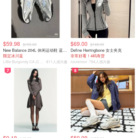
$59.98
$69.00
$155.00
$148.00
New Balance 204L 休闲运动鞋 蓝银色
Define Herringbone 女士夹克
这家位于风景如画的尼亚加拉地区的餐厅占地 42 英亩，是
限定冰川蓝
非常好看！4码有货
Little Burgundy CA (CA）
811人感兴趣
lululemon
794人感兴趣
一个全方位的体验场所。珍珠莫里塞特餐厅集餐厅、酒庄、
果园、农场和面包房于一体，可谓实力雄厚。主厨丹尼尔-
7
8
哈迪达（Daniel Hadida）和埃里克-罗伯逊（Eric
Robertson）对加拿大的食材和季节非常自豪，他们充分利
用周围的环境来提升自选品尝菜单上的菜肴，比如用桃木柴
火慢火烤制的散养猪肉，配上红薯味噌，再浇上榛子汁。是
的，这里有很多葡萄酒，但也不要错过果汁搭配。用荞麦黑
貂饼干、蜂蜜鲜奶油、蜂窝状脆饼和蜂蜜冰淇淋为这顿饭画
上甜蜜的句号。与此同时，热情的团队也会让品酒会以友好
的方式进行。
$9.18
$59.98