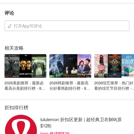
一星级：
评论
Danico（Toronto） *新晋
打开App写评论
相关攻略
2026美剧推荐 - 最新必
2026韩剧推荐 - 最新高
2026综艺推荐 - 热门好
看高分美剧排行榜 - 8月
分好看韩剧排行榜 - 8月
看的综艺节目排行榜 - 
备受期待的多伦多 DaNico 餐厅已在帕默斯顿-小意大利社
最新: 《​​足球教练 》第
最新：丁海寅《我的荒
月最新:《​​伦敦合伙人
四季回归！
糖恋爱 》上线❣️
回归啦
区中心的历史地标银行大楼开业。
折扣排行榜
DaNico 由酒店业巨头自由娱乐集团（Liberty Entertainment
lululemon 折扣区更新 | 超经典卫衣$69(原
Group）、Don Alfonso 和行政总厨 Daniele Corona 合作创
$128)
建，提供现代意大利烹饪传统、卓越的服务和独特的定制设
logo 棒球帽$29