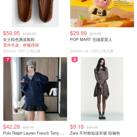
来源：
alberta 政府官网
加拿大残疾儿童福利 (CDB) 攻略 - 详
细总结谁能领取、怎么领取、领取多
$59.95
$29.99
少！
$190.00
$33.99
女士棕色麂皮船鞋
POP MART 毛绒星星人
Lizyy
8778
里外羊皮，舒服得很
Simons
1267人感兴趣
amazon.ca
1265人感兴趣
7
8
BC省家庭福利申请攻略 - 领取要求、
福利金额和计算标准，临时提高每月
福利领取标准
OOliviaZZ
5854
在阿尔伯塔有哪些儿童健康福利？一
篇文章告诉家长哪些福利可以免费申
领！
$42.28
$9.18
$89.50
$45.90
Lizyy
5262
Polo Ralph Lauren French Terry 女童连帽卫衣 7-16码
Zara 不对称短连衣裙 棕褐色