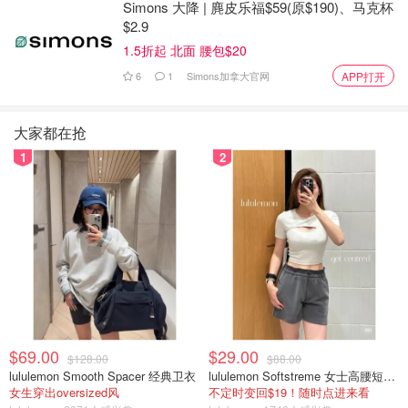
Simons 大降 | 麂皮乐福$59(原$190)、马克杯
$2.9
加上你收到的任何子女抚养费（在第 15600 行）。
1.5折起 北面 腰包$20
减去第 12800 行的纳税金额。
6
1
Simons加拿大官网
APP打开
剩下的金额就是你的收入。如果你在计算收入时遇到困难，
请联系我们。
大家都在抢
1
2
如何申请
请按照以下步骤填写并提交申请表。我们的工作人员将根据
你提交的信息确认您是否有资格参加该福利计划。表格中包
含详细说明。
下载
阿尔伯塔省成人健康福利申请表 AEHB3931
。
阅读并填写表格的所有部分。
$69.00
$29.00
在标有 "我的声明 "的部分签名并注明日期--这表示你已
$128.00
$88.00
lululemon Smooth Spacer 经典卫衣
lululemon Softstreme 女士高腰短裤 10cm
了解申请表中的所有内容
女生穿出oversized风
不定时变回$19！随时点进来看