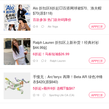
Alo 折扣区6折起💥百搭网球裙$70、渔夫帽
$70(原$118)
百款参加 热门款补码降价
8
Alo Yoga
APP打开
Ralph Lauren 折扣区上新补货！经典衬衫
$44.99起
6折起！马标短袖$26.99
3
2
Ralph Lauren
APP打开
手慢无：Arc'teryx 再降！Beta AR 绿色冲锋
衣$420(原$840)
如何计算你的收入
5折起+额外9折 连帽T恤$67
19
Sporting Life CA (CA)
APP打开
你可以通过查看上一份所得税申报表来计算你的收入。
查看第 23600 行，找出你的基本收入。