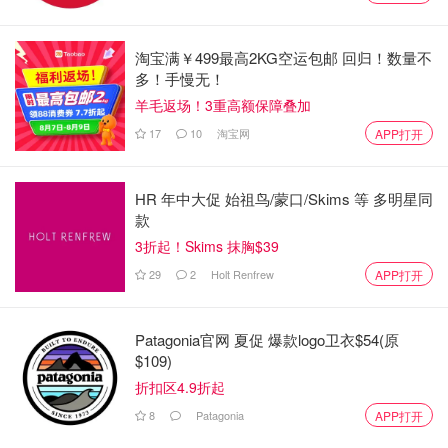
符合以下准则
不享受其他政府计划提供的医疗福利：
淘宝满￥499最高2KG空运包邮 回归！数量不
1. 收入补助
多！手慢无！
2. 严重残疾者收入保障计划（AISH）
羊毛返场！3重高额保障叠加
17
10
淘宝网
APP打开
3. 儿童和青少年支持计划
4. 加拿大政府为原住民和因纽特人制定的计划（加拿
HR 年中大促 始祖鸟/蒙口/Skims 等 多明星同
大卫生部非保险健康福利计划 - NIHB）
款
5. 担保移民
3折起！Skims 抹胸$39
6. 人口贩运受害者
29
2
Holt Renfrew
APP打开
7. 阿尔伯塔老年人福利
Patagonia官网 夏促 爆款logo卫衣$54(原
8. 被监禁者
$109)
折扣区4.9折起
你的家庭净总收入必须低于根据家庭人口计算的最高收入标
8
Patagonia
准。
APP打开