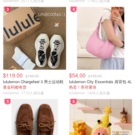
lululemon
2071人感兴趣
lululemon
1746人感兴趣
在 "同意加拿大税务局核实收入 "部分签名并注明日期--
3
4
这表示阿尔伯塔省政府允许加拿大税务局核实你的收
入。
如果适用，请附上证明你有大量持续处方药需求的文
件，如药房配药历史报告。
将填好的申请表通过电子邮件、邮寄或传真提交给我
们。
$119.00
$54.00
$198.00
$108.00
lululemon Chargefeel 3 男士运动鞋
lululemon City Essentials 肩背包 4L
黄金码都有货
热卖！库存紧张
lululemon
1710人感兴趣
lululemon
1406人感兴趣
5
6