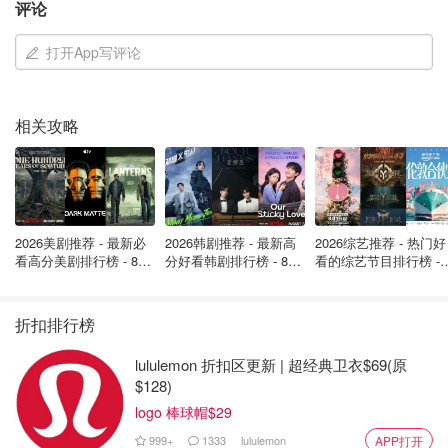
评论
请咨询你的医生、牙医、眼镜提供商或药剂师，了解该健康
打开App写评论
福利计划的支付范围。
符合条件的申请人
相关攻略
你可能符合以下条件：
怀孕
持续需要大量处方药
2026美剧推荐 - 最新必
2026韩剧推荐 - 最新高
2026综艺推荐 - 热门好
因就业、自营职业或 CPP-D 福利收入过多而退出收入
看高分美剧排行榜 - 8月
分好看韩剧排行榜 - 8月
看的综艺节目排行榜 - 
最新: 《​​足球教练 》第
最新：丁海寅《我的荒
月最新:《​​伦敦合伙人
补助或严重残疾者收入保障计划 (AISH)
四季回归！
糖恋爱 》上线❣️
回归啦
你和你的家庭成员必须符合以下条件，才有资格享受阿
折扣排行榜
尔伯塔成人健康津贴
lululemon 折扣区更新 | 超经典卫衣$69(原
居住在阿尔伯塔省
$128)
logo 棒球帽$29
是加拿大公民或拥有加拿大永久居民身份
999+
1333
lululemon
APP打开