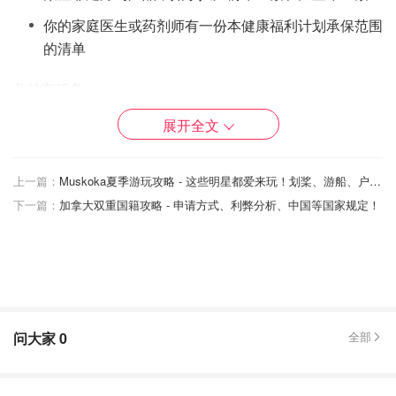
你的家庭医生或药剂师有一份本健康福利计划承保范围
的清单
救护车服务
展开全文
乘坐急救车前往最近的医院
糖尿病保险
上一篇：
Muskoka夏季游玩攻略 - 这些明星都爱来玩！划桨、游船、户外探险以及水上活动盘点！
糖尿病用品，如注射用品、试纸和柳叶刀
下一篇：
加拿大双重国籍攻略 - 申请方式、利弊分析、中国等国家规定！
患有糖尿病的计划成员在持证药房购买的血糖试纸将获
得赔付，根据糖尿病管理方法的不同，每位符合条件者
的最高赔付额为 3000元。糖尿病保险的赔付年度为 7
月 1 日至 6 月 30 日。
连续血糖监测仪（CGM）适用于 18 岁以下的糖尿病患
问大家
0
全部
者。需要内分泌科医生或儿科医生的处方。了解有关资
格标准的
更多信息
。