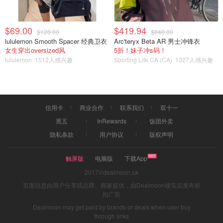
图片来源于ins，版权属于原作者
$69.00
$419.94
$128.00
$840.00
lululemon Smooth Spacer 经典卫衣
Arc'teryx Beta AR 男士冲锋衣
女生穿出oversized风
5折！妹子冲s码！
据报道，离开奥运村后卢安娜入住了凯旋门附近的高档帕斯
lululemon
1512人感兴趣
Sporting Life CA (CA)
1327人感兴趣
特尔酒店 (Hotel Pastel)，并参观了巴黎的许多商店和博物
馆。
此外，还借机观看了网球比赛，并和西班牙网友选手拉斐尔
信用卡
商业合作
联系我们
双十一
·纳达尔合了影。
黑五
InRewards
饭团外卖
隐私条款
用户协议
版权声明
触屏版
电脑版
下载App
2017©dealmoon.ca
页面信息由用户分享或品牌、商家提供，由Dealmoon核实后发布折
扣广告
Dealmoon may get paid by brands or deals when user buy
through links