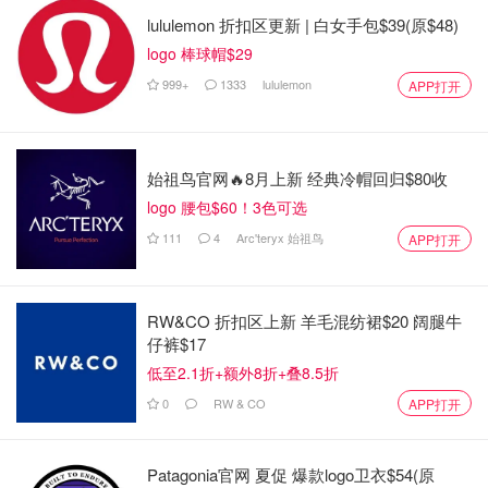
lululemon 折扣区更新 | 白女手包$39(原$48)
logo 棒球帽$29
图片来源于ins，版权属于原作者
999+
1333
lululemon
APP打开
卢安娜自私的游乐行为，让巴拉圭奥委会领导层很是不满。
“我们是一支严肃的队伍，我们追求的是比赛，而不是观
始祖鸟官网🔥8月上新 经典冷帽回归$80收
光。”
logo 腰包$60！3色可选
111
4
Arc'teryx 始祖鸟
APP打开
RW&CO 折扣区上新 羊毛混纺裙$20 阔腿牛
仔裤$17
低至2.1折+额外8折+叠8.5折
0
RW & CO
APP打开
Patagonia官网 夏促 爆款logo卫衣$54(原