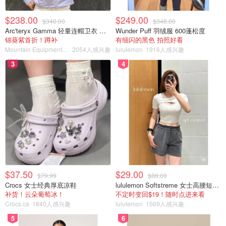
$238.00
$249.00
$340.00
$348.00
Arc'teryx Gamma 轻量连帽卫衣 女款
Wunder Puff 羽绒服 600蓬松度
锦葵紫首折！蹲补
有细闪的黑色 拍照好看
Mountain Equipment Company
2054人感兴趣
lululemon
1916人感兴趣
3
4
图片来源于ins，版权属于原作者
比赛，不穿负责人提供的官方制服；赛后，宣布退役不提前
告知巴拉圭奥委会，又影响军心。
$37.50
$29.00
卢安娜的所作所为，气得巴拉圭奥委会主席连夜发声明，赶
$79.99
$88.00
Crocs 女士经典厚底凉鞋
lululemon Softstreme 女士高腰短裤 10cm
出奥运村：
补货！云朵葡萄冰！
不定时变回$19！随时点进来看
Crocs.ca
1840人感兴趣
lululemon
1569人感兴趣
“她的出现在巴拉圭队内部制造了一种不适当的氛围。
5
6