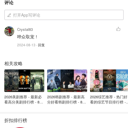
评论
打开App写评论
Crystal83
哗众取宠！
2024-08-13
· 回复
相关攻略
2026美剧推荐 - 最新必
2026韩剧推荐 - 最新高
2026综艺推荐 - 热门好
看高分美剧排行榜 - 8月
分好看韩剧排行榜 - 8月
看的综艺节目排行榜 - 
最新: 《​​足球教练 》第
最新：丁海寅《我的荒
月最新:《​​伦敦合伙人
四季回归！
糖恋爱 》上线❣️
回归啦
折扣排行榜