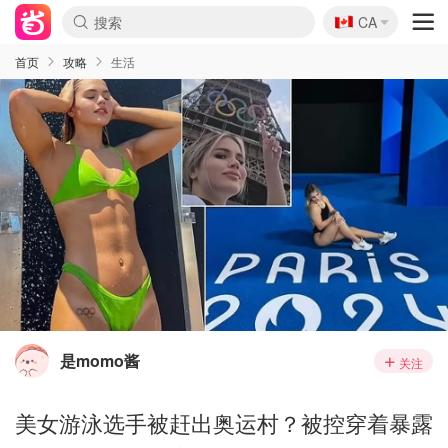
🇨🇦
CA
首页
攻略
生活
是momo酱
关注
美女游泳选手被赶出奥运村？被控穿着暴露