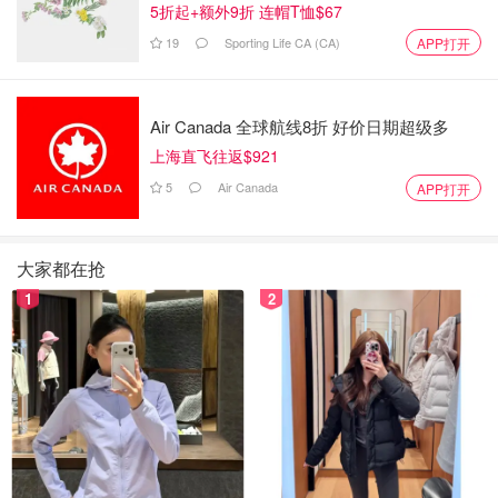
5折起+额外9折 连帽T恤$67
19
Sporting Life CA (CA)
APP打开
图片来源于ins，版权属于原作者
除此之外，巴拉圭奥委会领导层还控诉卢安娜穿着暴露，到
Air Canada 全球航线8折 好价日期超级多
处社交，不仅影响队内气氛，甚至还带仍有比赛的队友出去
上海直飞往返$921
玩。
5
Air Canada
APP打开
严重分散了队友的注意力！！
大家都在抢
1
2