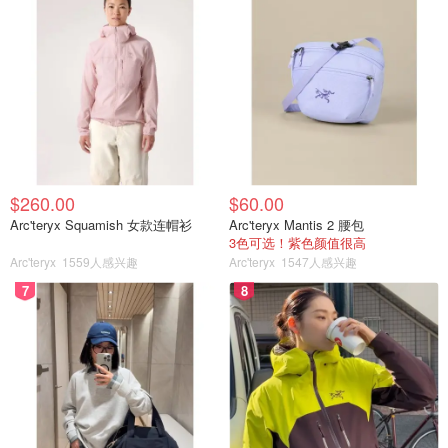
我们感谢她按照指示行事，因为她是自愿不在奥运村过夜
的。”
$260.00
$60.00
Arc'teryx Squamish 女款连帽衫
Arc'teryx Mantis 2 腰包
3色可选！紫色颜值很高
Arc'teryx
1559人感兴趣
Arc'teryx
1547人感兴趣
7
8