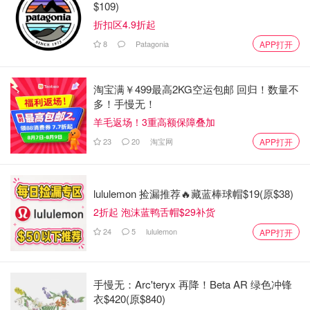
$109)
折扣区4.9折起
8
Patagonia
APP打开
淘宝满￥499最高2KG空运包邮 回归！数量不
多！手慢无！
羊毛返场！3重高额保障叠加
23
20
淘宝网
APP打开
lululemon 捡漏推荐🔥藏蓝棒球帽$19(原$38)
2折起 泡沫蓝鸭舌帽$29补货
24
5
lululemon
APP打开
手慢无：Arc'teryx 再降！Beta AR 绿色冲锋
衣$420(原$840)