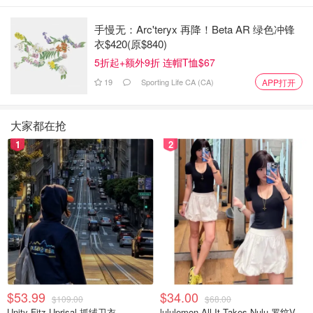
挑战：
手慢无：Arc'teryx 再降！Beta AR 绿色冲锋
语言障碍： 要在魁北克就业市场和移民程序中取得成
衣$420(原$840)
功，必须熟练掌握法语。
5折起+额外9折 连帽T恤$67
19
Sporting Life CA (CA)
APP打开
超全解析! 魁北克留学毕业生经验类移
民PEQ项目流程一帖get~
大家都在抢
1
2
OOliviaZZ
1.5w
阿尔伯塔省提名项目
阿尔伯塔省以其优美的自然风光和强劲的经济而闻名，尤其
是在石油和天然气行业。
该省是阿尔伯塔大学和卡尔加里大学的所在地。
针对国际学生的主要
AAIP项目
：
$53.99
$34.00
$109.00
$68.00
Unity Fitz Uprisal 抓绒卫衣
lululemon All It Takes Nulu 罗纹V领短袖T恤