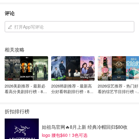
OOliviaZZ
1.4w
评论
BC省省提名
打开App写评论
不列颠哥伦比亚省（BC 省）
是另一个吸引留学生的省
份，尤其是那些喜欢风景优美、文化多元的环境的留学生。
相关攻略
不列颠哥伦比亚省的顶尖院校包括不列颠哥伦比亚大学
（University of British Columbia）和西蒙弗雷泽大学
（Simon Fraser University）。
2026美剧推荐 - 最新必
2026韩剧推荐 - 最新高
2026综艺推荐 - 热门好
BC省主要国际学生类别：
看高分美剧排行榜 - 8月
分好看韩剧排行榜 - 8月
看的综艺节目排行榜 - 
最新: 《​​足球教练 》第
最新：丁海寅《我的荒
月最新:《​​伦敦合伙人
国际毕业生
类别： 适用于符合条件的加拿大大专院
四季回归！
糖恋爱 》上线❣️
回归啦
校的应届毕业生，并在不列颠哥伦比亚省有工作机会。
折扣排行榜
国际研究生
类别： 针对在BC省院校获得自然科学、
始祖鸟官网🔥8月上新 经典冷帽回归$80收
应用科学或健康科学硕士或博士学位的毕业生。
logo 腰包$60！3色可选