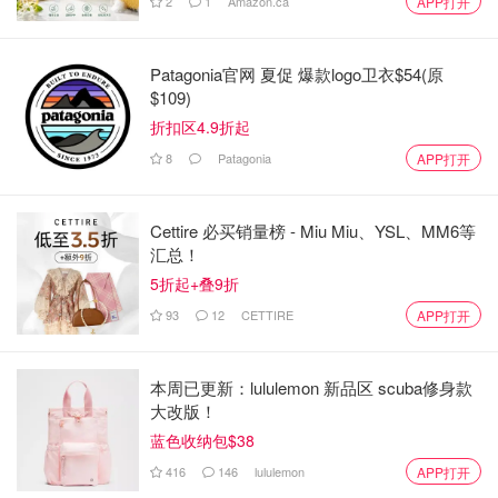
2
1
Amazon.ca
APP打开
魁北克省
拥有不同于加拿大其他地区的独特移民制度，
为讲法语的学生提供量身定制的课程。
Patagonia官网 夏促 爆款logo卫衣$54(原
$109)
该省以麦吉尔大学（McGill University）和蒙特利尔大学
折扣区4.9折起
（Université de Montréal）等院校而闻名。
8
Patagonia
APP打开
针对国际学生的主要
PEQ项目
：
Cettire 必买销量榜 - Miu Miu、YSL、MM6等
PEQ：魁北克毕业生，适用于从符合条件的魁北克院
汇总！
校获得文凭并具备中高级法语知识的学生。
5折起+叠9折
优势：
93
12
CETTIRE
APP打开
独特的文化体验：魁北克受其法国传统影响，文化氛围
本周已更新：lululemon 新品区 scuba修身款
浓厚。
大改版！
学费较低：魁北克居民（包括成为居民的留学生）可享
蓝色收纳包$38
受较低的学费。
416
146
lululemon
APP打开