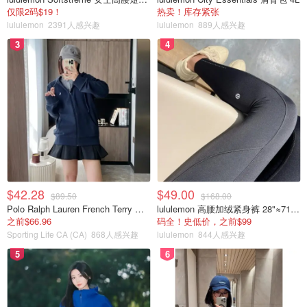
仅限2码$19！
热卖！库存紧张
lululemon
2391人感兴趣
lululemon
889人感兴趣
3
4
$42.28
$49.00
$89.50
$168.00
Polo Ralph Lauren French Terry 女童连帽卫衣 7-16码
lululemon 高腰加绒紧身裤 28"≈71cm 5个口袋
之前$66.96
码全！史低价，之前$99
Sporting Life CA (CA)
868人感兴趣
lululemon
844人感兴趣
5
6