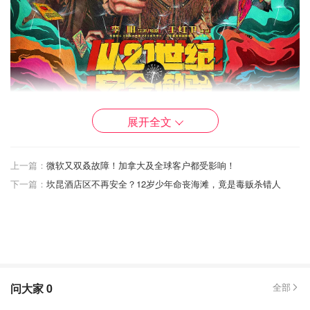
展开全文
上一篇：
微软又双叒故障！加拿大及全球客户都受影响！
下一篇：
坎昆酒店区不再安全？12岁少年命丧海滩，竟是毒贩杀错人
《从21世纪安全撤离》电影预告
问大家
0
全部