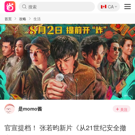
🇨🇦
CA
首页
攻略
生活
是momo酱
关注
官宣提档！ 张若昀新片《从21世纪安全撤