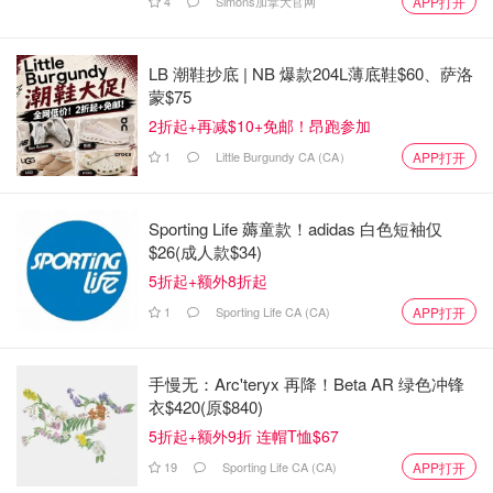
4
Simons加拿大官网
APP打开
LB 潮鞋抄底 | NB 爆款204L薄底鞋$60、萨洛
蒙$75
2折起+再减$10+免邮！昂跑参加
电影推荐
1
Little Burgundy CA (CA）
APP打开
Sporting Life 薅童款！adidas 白色短袖仅
$26(成人款$34)
5折起+额外8折起
1
Sporting Life CA (CA)
APP打开
手慢无：Arc'teryx 再降！Beta AR 绿色冲锋
衣$420(原$840)
5折起+额外9折 连帽T恤$67
19
Sporting Life CA (CA)
APP打开