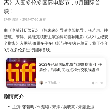
离》入围多伦多国际电影节，9月国际首
映！
2740 浏览
2024-07-30 发布
由《李献计历险记》《坏未来》导演李阳执导，张若昀、钟
楚曦、宋洋、吴晓亮领衔主演的科幻喜剧电影《从21世纪安
全撤离》入围第49届多伦多电影节午夜疯狂单元，将于今年
9月在多伦多进行国际首映。
2023多伦多国际电影节观影指南 -TIFF
票价，活动时间地点和公交改线盘点
名字加载中
1.3w
剧情简介
主演: 张若昀 / 钟楚曦 / 宋洋 / 吴晓亮 / 朱颜曼滋