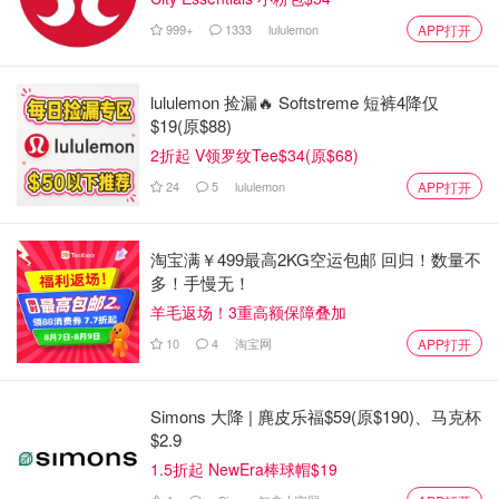
质！就等《从21世纪安全撤离》上映后的影评了 ~
999+
1333
lululemon
APP打开
记得给♥点赞+⭐️收藏+📧分享哟！持续为大家带来最新电影
上映资讯！
lululemon 捡漏🔥 Softstreme 短裤4降仅
$19(原$88)
2025加拿大上映电影推荐 - 《我的世
2折起 V领罗纹Tee$34(原$68)
界》爆火！《美队》《阿凡达》《碟
24
5
lululemon
APP打开
中谍》回归！
省钱君
1.3w
淘宝满￥499最高2KG空运包邮 回归！数量不
多！手慢无！
2024中国电影盘点 - 《封神2》、徐克
羊毛返场！3重高额保障叠加
武侠电影回归，华语大片神仙打架！
10
4
淘宝网
APP打开
省钱君
3478
Simons 大降 | 麂皮乐福$59(原$190)、马克杯
$2.9
1.5折起 NewEra棒球帽$19