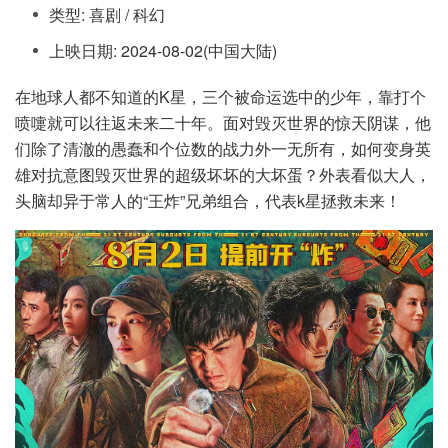
类型: 喜剧 / 科幻
上映日期: 2024-08-02(中国大陆)
在地球人都不知道的K星，三个被命运选中的少年，靠打个
喷嚏就可以往返未来二十年。面对毁灭世界的惊天阴谋，他
们除了清澈的愚蠢和个位数的战力外一无所有，如何变身英
雄对抗意图毁灭世界的超级坏坏的大坏蛋？外表看似大人，
头脑却异于常人的“王炸”兄弟组合，代表k星拯救未来！