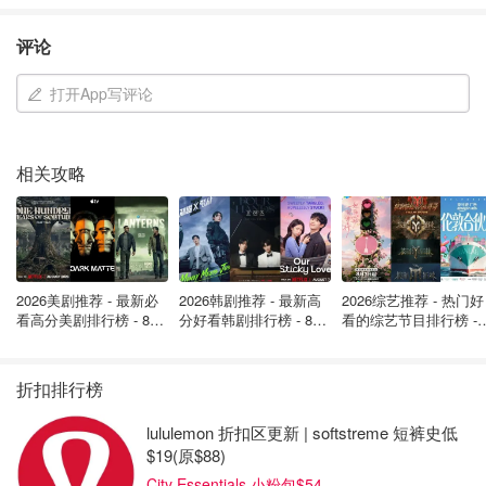
评论
打开App写评论
相关攻略
2026美剧推荐 - 最新必
2026韩剧推荐 - 最新高
2026综艺推荐 - 热门好
看高分美剧排行榜 - 8月
分好看韩剧排行榜 - 8月
看的综艺节目排行榜 - 
最新: 《​​足球教练 》第
最新：丁海寅《我的荒
月最新:《​​伦敦合伙人
四季回归！
糖恋爱 》上线❣️
回归啦
折扣排行榜
lululemon 折扣区更新 | softstreme 短裤史低
$19(原$88)
这预告片看完真的一整个大期待！非常有今年的爆片电影潜
City Essentials 小粉包$54