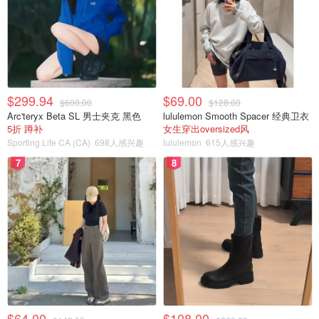
$299.94
$69.00
$600.00
$128.00
Arc'teryx Beta SL 男士夹克 黑色
lululemon Smooth Spacer 经典卫衣
5折 蹲补
女生穿出oversized风
Sporting Life CA (CA)
698人感兴趣
lululemon
615人感兴趣
7
8
$64.00
$108.00