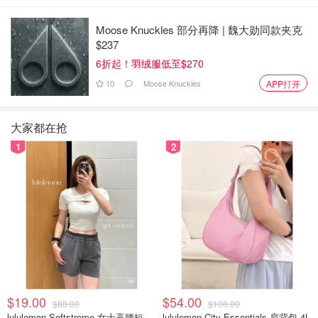
Moose Knuckles 部分再降 | 魏大勋同款夹克
$237
6折起！羽绒服低至$270
10
Moose Knuckles
APP打开
大家都在抢
1
2
$19.00
$54.00
$88.00
$108.00
lululemon Softstreme 女士高腰短裤 10cm
lululemon City Essentials 肩背包 4L