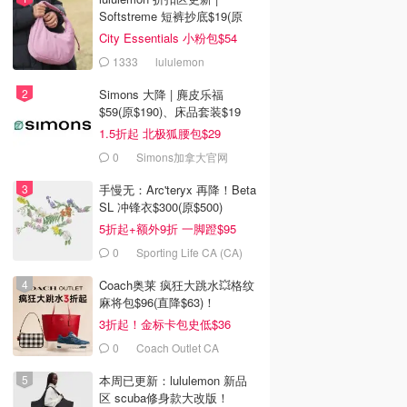
Softstreme 短裤抄底$19(原
$88)
City Essentials 小粉包$54
1333
lululemon
Simons 大降 | 麂皮乐福
$59(原$190)、床品套装$19
1.5折起 北极狐腰包$29
0
Simons加拿大官网
手慢无：Arc'teryx 再降！Beta
SL 冲锋衣$300(原$500)
5折起+额外9折 一脚蹬$95
0
Sporting Life CA (CA)
Coach奥莱 疯狂大跳水💥格纹
麻将包$96(直降$63)！
3折起！金标卡包史低$36
0
Coach Outlet CA
本周已更新：lululemon 新品
区 scuba修身款大改版！