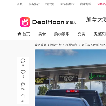
首页
点击排行
抢好货
银行/信用卡
商家导航
全民热
加拿大
首页
美食
购物娱乐
变美
房屋家
攻略首页
旅游出行
机票酒店
多伦多-纽约自驾
0
13
24
43