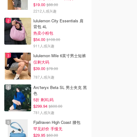
$19.00
$88.00
2212人感兴趣
lululemon City Essentials 肩
背包 4L
热卖小粉包
$54.00
$108.00
911人感兴趣
lululemon Mile 6英寸男士短裤
仅剩大码
$39.00
$78.00
787人感兴趣
Arc'teryx Beta SL 男士夹克 黑
色
5折 剩XL码
$299.94
$600.00
781人感兴趣
Fjallraven High Coast 腰包
罕见好价 手慢无
$29.95
$60.00