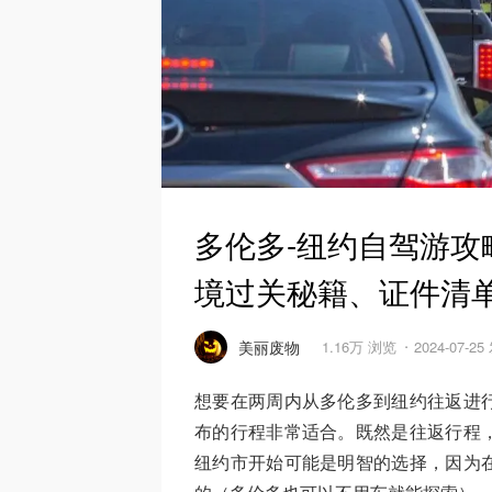
多伦多-纽约自驾游
境过关秘籍、证件清
美丽废物
1.16万 浏览
2024-07-2
想要在两周内从多伦多到纽约往返进
布的行程非常适合。既然是往返行程
纽约市开始可能是明智的选择，因为