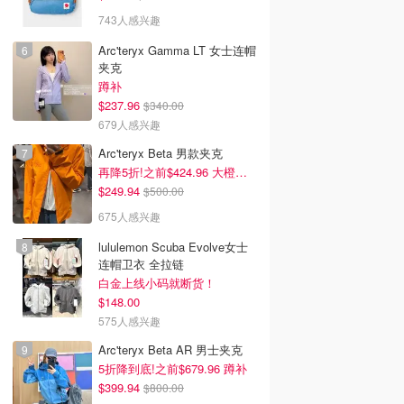
743人感兴趣
Arc'teryx Gamma LT 女士连帽
夹克
蹲补
$237.96
$340.00
679人感兴趣
Arc'teryx Beta 男款夹克
再降5折!之前$424.96 大橙子好显白 蹲补
$249.94
$500.00
675人感兴趣
lululemon Scuba Evolve女士
连帽卫衣 全拉链
白金上线小码就断货！
$148.00
575人感兴趣
Arc'teryx Beta AR 男士夹克
5折降到底!之前$679.96 蹲补
$399.94
$800.00