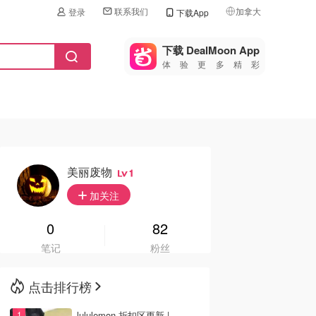
联系我们
加拿大
登录
下载App
🇺🇸
美国
下载 DealMoon App
体验更多精彩
🇨🇳
中国
🇨🇦
加拿大
🇬🇧
英国
🇩🇪
德国
美丽废物
1
🇫🇷
加关注
法国
🇮🇹
0
82
意大利
笔记
粉丝
🇦🇺
澳洲
点击排行榜
🇳🇿
新西兰
lululemon 折扣区更新 |