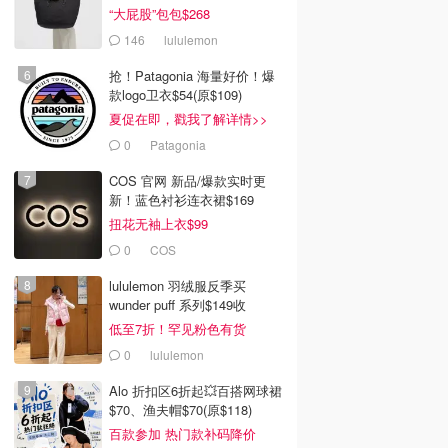
“大屁股”包包$268
146
lululemon
抢！Patagonia 海量好价！爆
款logo卫衣$54(原$109)
夏促在即，戳我了解详情>>
0
Patagonia
COS 官网 新品/爆款实时更
新！蓝色衬衫连衣裙$169
扭花无袖上衣$99
0
COS
lululemon 羽绒服反季买
wunder puff 系列$149收
低至7折！罕见粉色有货
0
lululemon
Alo 折扣区6折起💥百搭网球裙
$70、渔夫帽$70(原$118)
百款参加 热门款补码降价