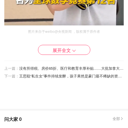
图片来自于weibo@央视新闻 ，版权属于原作者
阿里巴巴数学竞赛是什么比赛？
展开全文
阿里巴巴全球数学竞赛为阿里达摩院举办的国际数学竞赛，
由中国科协、阿里巴巴基金会和达摩院共同组织。竞赛不设
上一篇：
没有所得税、房价65折、医疗和教育丰厚补贴……大批加拿大中产开始移居佛州！
报名条件，向全球所有数学爱好者开放， 竞赛由阿里创始
下一篇：
王思聪“私生女”事件持续发酵，孩子果然是豪门最不稀缺的资源...
人马云发起
简单几句话，你可能无法了解这个全球数学竞赛的含金量。
那么来看看在这份
2024阿里巴巴全球数学竞赛决赛入围
名单
中，
1-20名
都来自哪些学校吧。
问大家
0
全部