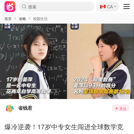
🇨🇦
CA
首页
攻略
校园生活
省钱君
关注
爆冷逆袭！17岁中专女生闯进全球数学竞