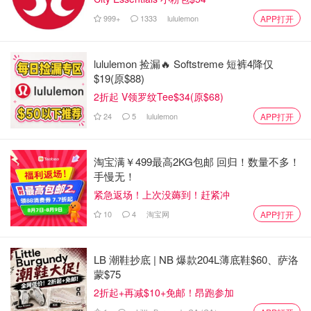
999+
1333
lululemon
APP打开
lululemon 捡漏🔥 Softstreme 短裤4降仅
$19(原$88)
2折起 V领罗纹Tee$34(原$68)
24
5
lululemon
APP打开
图片来自于@damo.alibaba.com ，版权属于原作者
淘宝满￥499最高2KG包邮 回归！数量不多！
北京大学、清华大学、剑桥大学、麻省理工学院、加州理
手慢无！
工、普林斯顿、卡耐基梅隆..
紧急返场！上次没薅到！赶紧冲
无一不是知名的顶尖世界级名校。
10
4
淘宝网
APP打开
在看到这儿之前，谁能想到居然有一天，江苏省涟水中等专
业学院的名字，会与这些高校同在一份名单上。
LB 潮鞋抄底 | NB 爆款204L薄底鞋$60、萨洛
蒙$75
就排在姜萍后一位的第13名，是来自中科院的数学博士。
2折起+再减$10+免邮！昂跑参加