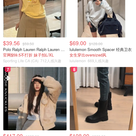
$39.56
$69.00
$59.50
$128.00
Polo Ralph Lauren Ralph Lauren Polo Bear 女童棉T恤 染色 1件
lululemon Smooth Spacer 经典卫衣
官网$59.5不打折 妹子拍L/XL
女生穿出oversized风
Sporting Life CA (CA)
712人感兴趣
lululemon
669人感兴趣
7
8
视频来自于bilibili@版权属于原作者
而姜萍的老师——王闰秋，也不是一般人！
这名中职数学老师王闰秋其实是江苏大学数学专业研究生毕
业，因为种种原因，他在毕业后选择回到家乡担任江苏省涟
水中等专业学院的一名老师。
$417.00
$108.00