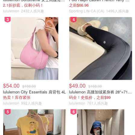
2.1折抄底，仅剩小码！
之前$66.96
“数学会给我带来探索的欲望”
lululemon
2432人感兴趣
Sporting Life CA (CA)
1496人感兴趣
3
4
“除了吃饭睡觉都在刷题”
“我喜欢一步一步证明得到我想证明的东西”
“无论未来会怎样，数学这个兴趣爱好会一直持续下去”
1部手机，1个翻译软件，1本字典，自学本科高等数学、全
英文偏微分方程。
阿里数赛举办方——阿里达摩院对姜萍的采访>>
$54.00
$49.00
$108.00
$168.00
lululemon City Essentials 肩背包 4L
lululemon 高腰加绒紧身裤 28"≈71cm 5个口袋
热卖！库存紧张
码全！史低价，之前$99
lululemon
992人感兴趣
lululemon
761人感兴趣
5
6