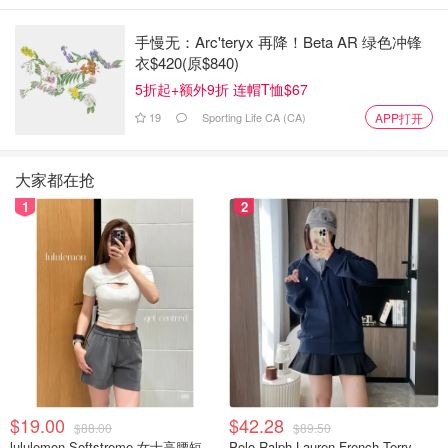
手慢无：Arc'teryx 再降！Beta AR 绿色冲锋
衣$420(原$840)
5折起+额外9折 连帽T恤$67
19
Sporting Life CA (CA)
APP打开
图片来自于weibo@央视新闻 ，版权属于原作者
可以说只要能进入决赛的，无一不是在数学领域有着极强天
大家都在抢
赋的精英选手！
1
2
排在姜萍后面的，有国家奥赛集训队的成员，高考理科状
元，imo金牌得主。
而姜萍，这个自带顶级数学天赋的17岁女生，凭着对数学的
一腔热情，自学两年高等数学，以服装设计专业中专生的身
份从一众名校精英的包围中杀出重围，闯进阿里数赛决赛。
也是前30名里唯一的女生。
$19.00
$42.28
$88.00
$89.50
姜萍在接受采访时说：
lululemon Softstreme 女士高腰短裤 10cm
Polo Ralph Lauren French Terry 女童连帽卫衣 7-16码