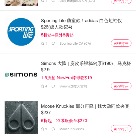
1
Little Burgundy CA (CA）
APP打开
Sporting Life 薅童款！adidas 白色短袖仅
$26(成人款$34)
5折起+额外8折起
1
Sporting Life CA (CA)
APP打开
Simons 大降 | 麂皮乐福$59(原$190)、马克杯
$2.9
1.5折起 NewEra棒球帽$19
4
Simons加拿大官网
APP打开
Moose Knuckles 部分再降 | 魏大勋同款夹克
$237
6折起！羽绒服低至$270
9
Moose Knuckles
APP打开