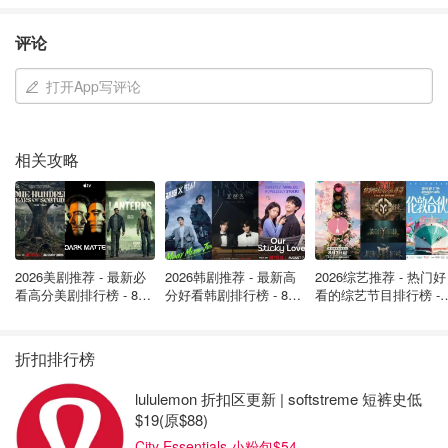
评论
打开App写评论
相关攻略
2026美剧推荐 - 最新必
2026韩剧推荐 - 最新高
2026综艺推荐 - 热门好
看高分美剧排行榜 - 8月
分好看韩剧排行榜 - 8月
看的综艺节目排行榜 - 
最新: 《​​足球教练 》第
最新：丁海寅《我的荒
月最新:《​​伦敦合伙人
四季回归！
糖恋爱 》上线❣️
回归啦
折扣排行榜
lululemon 折扣区更新 | softstreme 短裤史低
$19(原$88)
City Essentials 小粉包$54