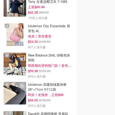
Terry 女童连帽卫衣 7-16码
之前$66.96
$42.28
$89.50
1056人感兴趣
lululemon City Essentials 肩
背包 4L
热卖！库存紧张
$54.00
$108.00
901人感兴趣
New Balance 204L 绿银色休
闲鞋
明星都在穿的热门款！多色可选 3.8折
$59.98
$155.00
869人感兴趣
lululemon 高腰加绒紧身裤
28"≈71cm 5个口袋
码全！史低价，之前$99
$49.00
$168.00
826人感兴趣
Daydrift 高腰阔腿裤 常规款