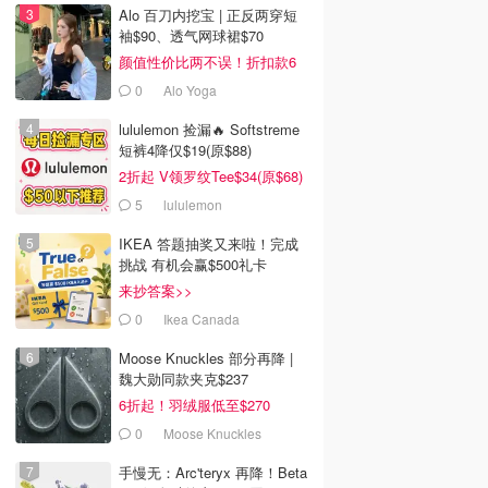
Alo 百刀内挖宝 | 正反两穿短
袖$90、透气网球裙$70
颜值性价比两不误！折扣款6
折起
0
Alo Yoga
lululemon 捡漏🔥 Softstreme
短裤4降仅$19(原$88)
2折起 V领罗纹Tee$34(原$68)
5
lululemon
IKEA 答题抽奖又来啦！完成
挑战 有机会赢$500礼卡
来抄答案>>
0
Ikea Canada
Moose Knuckles 部分再降 |
魏大勋同款夹克$237
6折起！羽绒服低至$270
0
Moose Knuckles
手慢无：Arc'teryx 再降！Beta