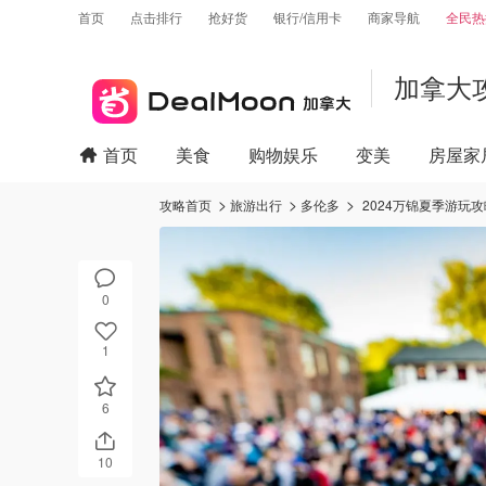
首页
点击排行
抢好货
银行/信用卡
商家导航
全民热
加拿大
首页
美食
购物娱乐
变美
房屋家
攻略首页
旅游出行
多伦多
2024万锦夏季游玩
0
1
6
10