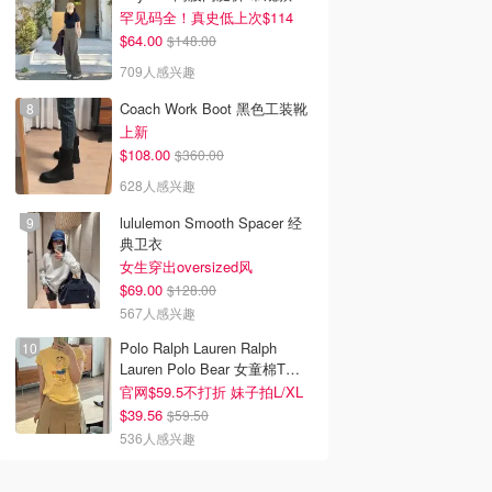
罕见码全！真史低上次$114
$64.00
$148.00
709人感兴趣
Coach Work Boot 黑色工装靴
上新
$108.00
$360.00
628人感兴趣
lululemon Smooth Spacer 经
典卫衣
女生穿出oversized风
$69.00
$128.00
567人感兴趣
Polo Ralph Lauren Ralph
Lauren Polo Bear 女童棉T恤
染色 1件
官网$59.5不打折 妹子拍L/XL
$39.56
$59.50
536人感兴趣