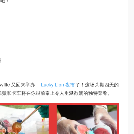
忆吧！
日
ille 又回来举办
Lucky Lion 夜市
了！这场为期四天的
食摊贩和卡车将在你眼前奉上令人垂涎欲滴的独特菜肴。