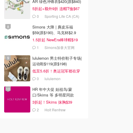
AR 绿色冲锋衣$420(原$840)
5折起+额外9折 连帽T恤$67
0
Sporting Life CA (CA)
Simons 大降 | 麂皮乐福
$59(原$190)、马克杯$2.9
1.5折起 NewEra棒球帽$19
1
Simons加拿大官网
lululemon 男士特价鞋子专场|
运动鞋$119(原$198)
低至5.6折！奥运冠军都在穿
0
lululemon
HR 年中大促 始祖鸟/蒙
口/Skims 等 多明星同款
3折起！Skims 抹胸$39
2
Holt Renfrew