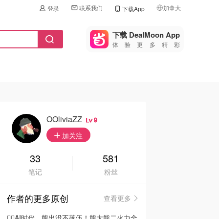
联系我们
加拿大
登录
下载App
🇺🇸
美国
下载 DealMoon App
体验更多精彩
🇨🇳
中国
🇨🇦
加拿大
🇬🇧
英国
🇩🇪
德国
OOliviaZZ
9
🇫🇷
加关注
法国
🇮🇹
33
581
意大利
笔记
粉丝
🇦🇺
澳洲
作者的更多原创
查看更多
🇳🇿
新西兰
🦸‍♂️AI时代，熊出没不落伍！熊大熊二火力全