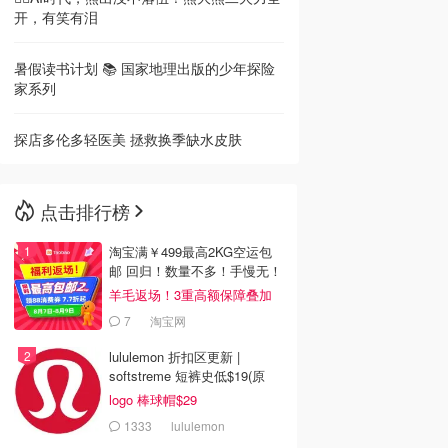
开，有笑有泪
暑假读书计划 📚 国家地理出版的少年探险
家系列
探店多伦多轻医美 拯救换季缺水皮肤
点击排行榜
淘宝满￥499最高2KG空运包
邮 回归！数量不多！手慢无！
羊毛返场！3重高额保障叠加
7
淘宝网
lululemon 折扣区更新 |
softstreme 短裤史低$19(原
$88)
logo 棒球帽$29
1333
lululemon