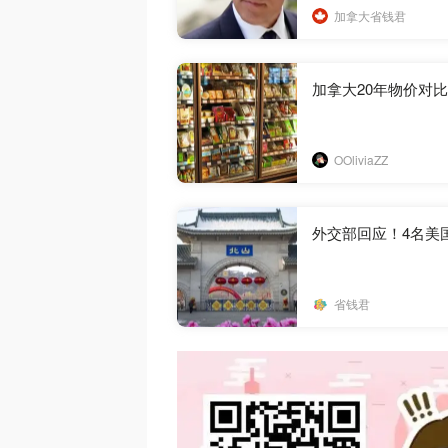
加拿大省钱君
加拿大20年物价对
OOliviaZZ
外交部回应！4名美
省钱君