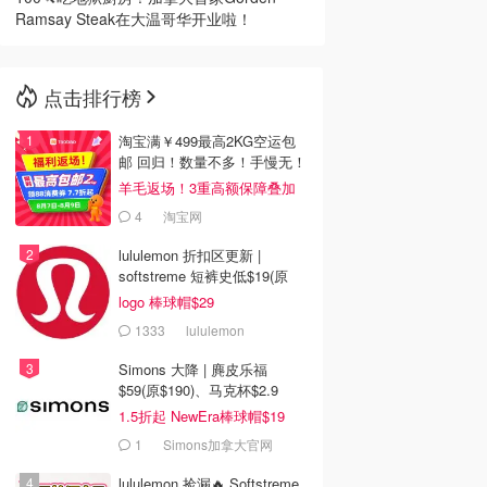
Ramsay Steak在大温哥华开业啦！
点击排行榜
淘宝满￥499最高2KG空运包
邮 回归！数量不多！手慢无！
羊毛返场！3重高额保障叠加
4
淘宝网
lululemon 折扣区更新 |
softstreme 短裤史低$19(原
$88)
logo 棒球帽$29
1333
lululemon
Simons 大降 | 麂皮乐福
$59(原$190)、马克杯$2.9
1.5折起 NewEra棒球帽$19
1
Simons加拿大官网
lululemon 捡漏🔥 Softstreme