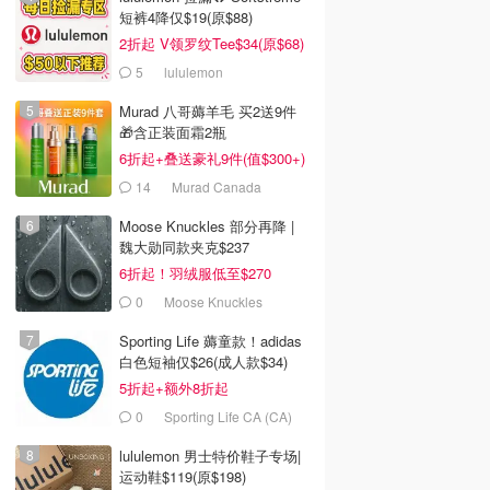
短裤4降仅$19(原$88)
2折起 V领罗纹Tee$34(原$68)
5
lululemon
Murad 八哥薅羊毛 买2送9件
🎁含正装面霜2瓶
6折起+叠送豪礼9件(值$300+)
14
Murad Canada
Moose Knuckles 部分再降 |
魏大勋同款夹克$237
6折起！羽绒服低至$270
0
Moose Knuckles
Sporting Life 薅童款！adidas
白色短袖仅$26(成人款$34)
5折起+额外8折起
0
Sporting Life CA (CA)
lululemon 男士特价鞋子专场|
运动鞋$119(原$198)