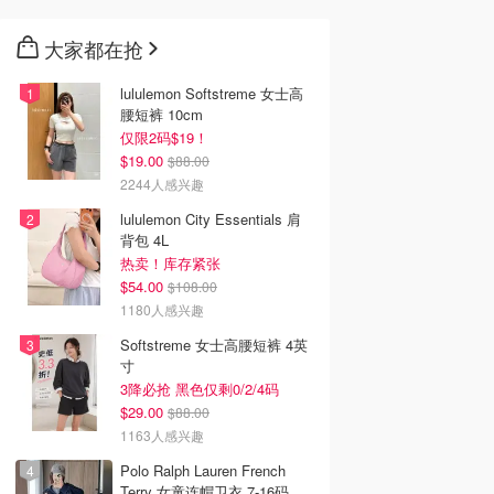
大家都在抢
lululemon Softstreme 女士高
腰短裤 10cm
仅限2码$19！
$19.00
$88.00
2244人感兴趣
lululemon City Essentials 肩
背包 4L
热卖！库存紧张
$54.00
$108.00
1180人感兴趣
Softstreme 女士高腰短裤 4英
寸
3降必抢 黑色仅剩0/2/4码
$29.00
$88.00
1163人感兴趣
Polo Ralph Lauren French
Terry 女童连帽卫衣 7-16码