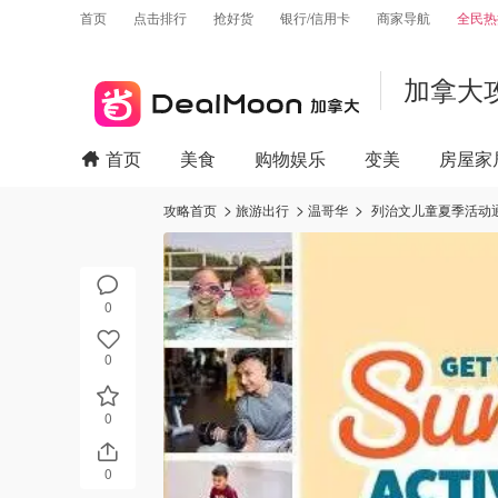
首页
点击排行
抢好货
银行/信用卡
商家导航
全民热
加拿大
首页
美食
购物娱乐
变美
房屋家
攻略首页
旅游出行
温哥华
列治文儿童夏季活动通票
0
0
0
0