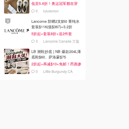
低至5.6折！奥运冠军都在穿
0
lululemon
Lancome 防晒2支$50 菁纯水
套装$116(值$367)=3.2折
5折起+套装8折+送2件套
3
Lancome Canada 兰蔻
加拿大官网
LB 潮鞋抄底 | NB 爆款204L薄
底鞋$60、萨洛蒙$75
2折起+再减$10+免邮！昂跑参
加
0
Little Burgundy CA
(CA）