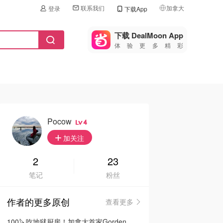
联系我们
加拿大
登录
下载App
🇺🇸
美国
下载 DealMoon App
体验更多精彩
🇨🇳
中国
🇨🇦
加拿大
🇬🇧
英国
🇩🇪
德国
Pocow
4
🇫🇷
加关注
法国
🇮🇹
2
23
意大利
笔记
粉丝
🇦🇺
澳洲
作者的更多原创
查看更多
🇳🇿
新西兰
100🔪吃地狱厨房！加拿大首家Gorden