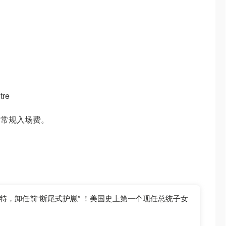
tre
用常规入场费。
。
特，卸任前“断尾式护崽” ！美国史上第一个现任总统子女