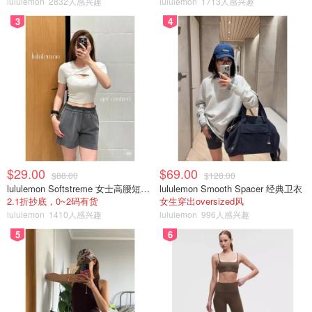
lululemon
2832人感兴趣
lululemon
1713人感兴趣
MER（0.08%），并且持有大量基础资产。
3
4
前 3 名持股：
IVV iShares Core S&P ETF
ITOT iShares Core S&P Total US Stock
IJH iShares Core S&P Mid-Cap ETF
4. 加拿大针对美国债券市场的最佳指数基金：XIG
$29.00
$69.00
$88.00
$128.00
如果你的投资组合需要一些美国债券指数，
iShares US IG
lululemon Softstreme 女士高腰短裤 10cm
lululemon Smooth Spacer 经典卫衣
Corporate Bond Index ETF（CAD-Hedged）
是值得关注的
2.1折抄底，0~2码有货
女生穿出oversized风
一个。
lululemon
1410人感兴趣
lululemon
996人感兴趣
5
6
尽管目前它的 1 年回报率为 -0.27%，但它通常拥有适度的
回报率——自成立以来回报率为 3.22%（自成立以来累计回
报率为 53.96%）。还每月派息，使其成为一个有力的补
充。