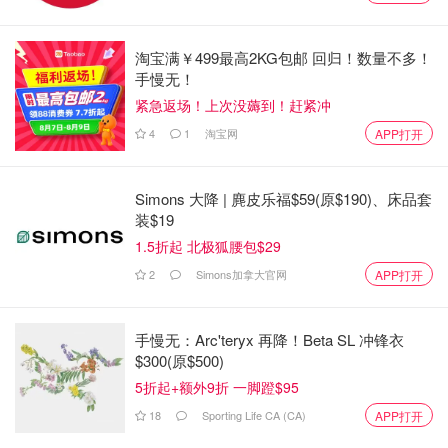
实时统计数据以获取最新信息。此处包含的这些回报仅用于
说明目的。所有数据均于2023 年 9 月 29 日收集。
淘宝满￥499最高2KG包邮 回归！数量不多！
手慢无！
关键问题来了，如果你想投资，最好持有哪些指数基金？
紧急返场！上次没薅到！赶紧冲
答案始终取决于你对风险的承受能力，以及基金如何帮你创
4
1
淘宝网
APP打开
建多元化的投资组合，以应对投资带来的高潮和低谷。
让我们来仔细看看上面列出的每个加拿大指数基金选项。
Simons 大降 | 麂皮乐福$59(原$190)、床品套
装$19
1. 加拿大股市最佳指数基金：VCN
1.5折起 北极狐腰包$29
2
Simons加拿大官网
富时加拿大全盘指数 ETF（ FTSE Canada All Cap Index
APP打开
ETF ）
立足于加拿大股市，寻求投资大、中、小盘加拿大
股票。
手慢无：Arc'teryx 再降！Beta SL 冲锋衣
$300(原$500)
派发每股$0.32的年度股息，自成立以来的回报率为
5折起+额外9折 一脚蹬$95
8.32%。
18
Sporting Life CA (CA)
APP打开
考虑到如今大银行的高息储蓄账户净收益约为 1%，获得