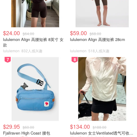
其每股价格约为 $19
该指数基金持有 ETF LQD 以及多种债券。这些债券的前三
大发行人是：
$24.00
$59.00
$64.00
$68.00
lululemon Align 高腰短裤 8英寸 女
lululemon Align 高腰短裤 28cm
JPMorgan Chase & Co. 摩根大通公司
款
Bank of America Corp. 美国银行
lululemon
832人感兴趣
lululemon
518人感兴趣
7
8
Goldman Sachs Group 高盛集团
5. 加拿大针对广阔国际股票市场的最佳指数基金：TDB911
道明国际指数基金 – e( TD International Index Fund – e )
的
管理费为 0.4%，与市场上其他共同基金相比较低。
该加拿大指数基金来自一家大银行，其目标是通过跟踪欧
洲、亚洲和远东地区的国际市场指数，重点关注大型知名公
$29.95
$134.00
$60.00
$188.00
司，实现长期增长。
Fjallraven High Coast 腰包
lululemon 女士Ventilated透气可收纳跑步夹克