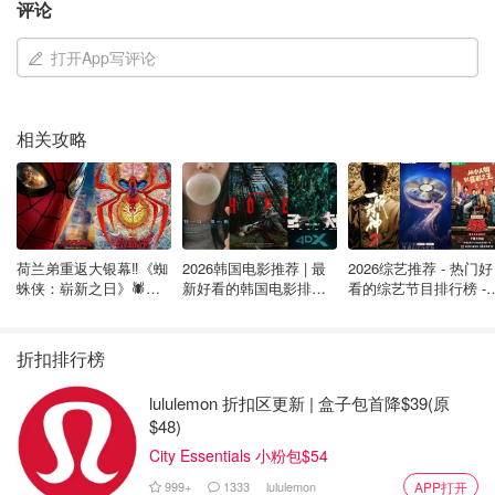
Bond Index
评论
FTSE
打开App写评论
Emerging
4.71%（2011
Markets All
VEE
0.24%
无
4.22%
11月30日）
Cap Index
ETF
相关攻略
iShares Core
MSCI All
Country
105.24%（201
XAW
0.22%
无
17.52%
World ex
年2月10日）
Canada
荷兰弟重返大银幕‼️《蜘
2026韩国电影推荐 | 最
2026综艺推荐 - 热门好
Index ETF
蛛侠：崭新之日》🕷️北
新好看的韩国电影排行
看的综艺节目排行榜 - 
美热映中❣️阵容豪华✨🤩
榜，必看盘点！8月最
月最新:《​​披荆斩棘
Balanced
4.53%（2018
新！(持续更新）
2026》回归啦
VBAL
0.24%
无
8.42%
ETF Portfolio
1月25日）
折扣排行榜
Vanguard
3.08%（2018
lululemon 折扣区更新 | 盒子包首降$39(原
Conservative
VCNS
0.24%
无
5.62%
1月25日）
$48)
ETF Portfolio
City Essentials 小粉包$54
* 请务必注意，回报每天都会发生巨大变化，因此最好检查
999+
1333
lululemon
APP打开