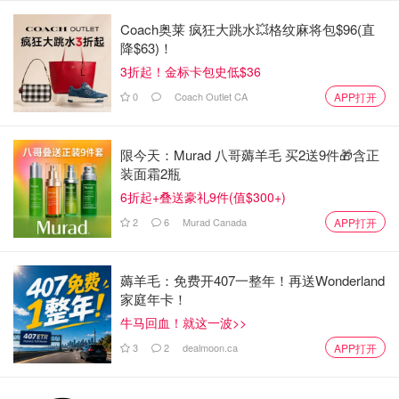
9.54% 的 3 年回报率和季度股息真是太神奇了。
Coach奥莱 疯狂大跳水💥格纹麻将包$96(直
降$63)！
前 3 名持股：
3折起！金标卡包史低$36
RBC
0
Coach Outlet CA
APP打开
TD Bank
Enbridge Inc.
限今天：Murad 八哥薅羊毛 买2送9件🎁含正
装面霜2瓶
2.加拿大股票市场最佳指数基金亚军（共同基金）：
6折起+叠送豪礼9件(值$300+)
CIB300
2
6
Murad Canada
APP打开
如果你想投资共同基金，请考虑
CIBC 加拿大指数基金
（CIBC Canadian Index Fund.）
。
薅羊毛：免费开407一整年！再送Wonderland
家庭年卡！
该加拿大指数基金也像 VCN 一样拥有不错的收益，并且共
牛马回血！就这一波>>
同基金的管理费较低。而且排名前三的持股也相同。
3
2
dealmoon.ca
APP打开
该基金也以股票为主，波动性较大，但从长远来看，该基金