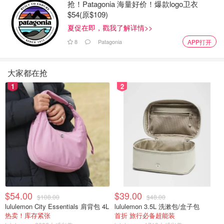
以增长为导向，自成立以来的回报率为 7.1%。
抢！Patagonia 海量好价！爆款logo卫衣
$54(原$109)
最低初始投资较低，只要有 $500就可以购买，随后每月最
夏促在即，戳我了解详情>>
低投资额为 $25 。
8
Patagonia
APP打开
前 3 名持股：
大家都在抢
RBC
1
2
TD Bank
Enbridge Inc.
3. 加拿大最佳美股指数基金：XUU
iShares Core S&P US Total Market Index ETF
，它跟踪
CRSP 美国市场总指数，它的入场价格实惠（在撰写本文时
约为每股 $43 ）对比其他类似的市场指数（如 VFV每股约
$54.00
$39.00
为$102.80）。
$108.00
$48.00
lululemon City Essentials 肩背包 4L
lululemon 3.5L 洗漱包/盒子包
热卖！库存紧张
首折 旅行必备超能装
自成立以来，XUU 的回报率高达 158.13%，较低的