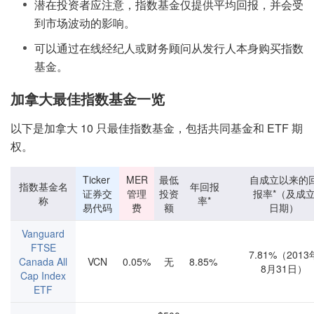
潜在投资者应注意，指数基金仅提供平均回报，并会受
到市场波动的影响。
可以通过在线经纪人或财务顾问从发行人本身购买指数
基金。
加拿大最佳指数基金一览
以下是加拿大 10 只最佳指数基金，包括共同基金和 ETF 期
权。
Ticker
MER
最低
自成立以来的
指数基金名
年回报
证券交
管理
投资
报率*（及成
称
率*
易代码
费
额
日期）
Vanguard
FTSE
7.81%（2013
Canada All
VCN
0.05%
无
8.85%
8月31日）
Cap Index
ETF