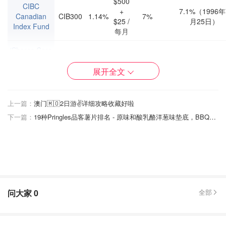
$500
CIBC
+
7.1%（1996年
Canadian
CIB300
1.14%
7%
$25 /
月25日）
Index Fund
每月
iShares Core
S&P US
无
158.13%（201
XUU
0.08%
18.47%
Total Market
年2月10日）
展开全文
Index
iShares U.S.
上一篇：
澳门🇲🇴2日游✌️详细攻略收藏好啦
IG Corporate
-0.27%
53.96%（201
下一篇：
19种Pringles品客薯片排名 - 原味和酸乳酪洋葱味垫底，BBQ挤进TOP5，最好吃是TA！
Bond Index
XIG
0.32%
无
年1月21日）
ETF (CAD-
Hedged)
TD
$100
International
+
3.29%（2000
TDB911
0.4%
20.74%
Index Fund -
$25 /
10月10日）
e
每月
问大家
0
全部
Global
-2.8%（2020
Aggregate
VGAB
0.33%
无
-1.2%
1月17日）