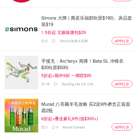
VTI
Stock Market ETF）
ETF
Vanguard美国总市场指数ETF（Vanguard
美国股票
Simons 大降 | 麂皮乐福$59(原$190)、床品套
VUN
US Total Market Index ETF）
ETF
装$19
1.5折起 北极狐腰包$29
iShares核心平衡ETF组合（iShares Core
一次性决
XBAL
Balanced ETF Portfolio）
策ETF
2
Simons加拿大官网
APP打开
iShares核心股票ETF组合（iShares Core
一次性决
XEQT
Equity ETF Portfolio）
策ETF
手慢无：Arc'teryx 再降！Beta SL 冲锋衣
$300(原$500)
TD增长ETF组合（TD Growth ETF
一次性决
TGRO
5折起+额外9折 一脚蹬$95
Portfolio）
策ETF
18
Sporting Life CA (CA)
APP打开
（来源：
moneysense
）
加拿大最适合投资美国股票ETF
Murad 八哥薅羊毛攻略 买2送9件🎁含正装面
霜2瓶
标准普尔 500 指数以惊人的速度增长，这已不是什么秘
6折起+叠送豪礼9件(值$300+)
密，对投资者来说似乎只有上涨。
2
4
Murad Canada
APP打开
造成这种情况的原因有很多，很多投资者都在纠结这种上涨