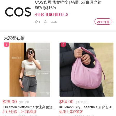
它是为长期持有而设计的。
COS官网 热卖推荐 | 销量Top 白月光裙
$67(原$169)
以下是它的前三大持股：
4折起 亚麻T恤$34.5
1
COS
APP打开
iShares 核心标普 ETF
iShares Core S&P Total U.S. Stock
大家都在抢
iShares 核心标准普尔中型 ETF
1
2
加拿大除加拿大以外的全球最佳投资ETF
如果您的投资组合中已经有大量的美国和加拿大股票，而您
正在寻找更多的国际投资机会，并且以欧洲股票为权重，那
么
VIU
是一个值得考虑的可靠选择。
这只 ETF 有一半以上的持股在欧洲，以全球发达市场为目
标，目前持有约 3,900 只股票。
$29.00
$54.00
$88.00
$108.00
如果您正在考虑一只价格适中的全球ETF，现在正是考虑这
lululemon Softstreme 女士高腰短裤 10cm
lululemon City Essentials 肩背包 4L
2.1折抄底，0~2码有货
热卖！库存紧张
只ETF的好时机。