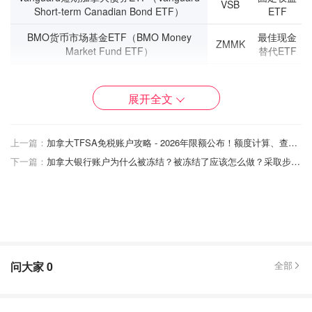
VSB
Short-term Canadian Bond ETF）
ETF
BMO货币市场基金ETF（BMO Money
最佳现金
ZMMK
Market Fund ETF）
替代ETF
Global X现金最大化企业级ETF（Global X
最佳现金
HSAV
Cash Maximizer Corporate Class ETF）
替代ETF
展开全文
Global X高利息储蓄ETF（Global X High
最佳现金
CASH
Interest Savings ETF）
替代ETF
上一篇：
加拿大TFSA免税账户攻略 - 2026年限额公布！额度计算、查询方式、取款和罚款规则！
Purpose高利息储蓄ETF（Purpose High
最佳现金
下一篇：
加拿大银行账户为什么被冻结？被冻结了应该怎么做？采取步骤如下....
PSA
Interest Savings ETF）
替代ETF
BMO MSCI EAFE指数ETF（BMO MSCI
国际股票
ZEA
EAFE Index ETF）
ETF
iShares核心MSCI EAFE IMI指数
国际股票
ETF（iShares Core MSCI EAFE IMI Index
XEF
ETF
ETF）
问大家
0
全部
Vanguard FTSE发达市场全股（除北美）指
国际股票
数ETF（Vanguard FTSE Developed All-
VIU
ETF