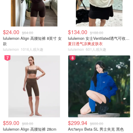
雀巢公司
ASML Holding NV
加拿大最佳加拿大债券ETF
$24.00
$134.00
$64.00
$188.00
作为富时加拿大综合债券指数（FTSE Canada Universe
lululemon Align 高腰短裤 8英寸 女
lululemon 女士Ventilated透气可收纳跑步夹克
款
夏日透气凉爽皮肤衣
Bond Index）的影子基金，
ZAG
值得一提，它是 VAB 的替
lululemon
1016人感兴趣
lululemon
601人感兴趣
代基金。
7
8
现在我喜欢它的每股价格。该 ETF 应能以类似的收益模仿
VAB，但价格几乎只有 VAB 的一半。
最重要的是，它来自加拿大的一家大银行--BMO。
如何投资ETF
在加拿大投资ETF有3种主要方式：
$59.00
$299.94
开设网上经纪商账户并为其注资，然后直接购买ETF。
$68.00
$600.00
lululemon Align 高腰短裤 28cm
Arc'teryx Beta SL 男士夹克 黑色