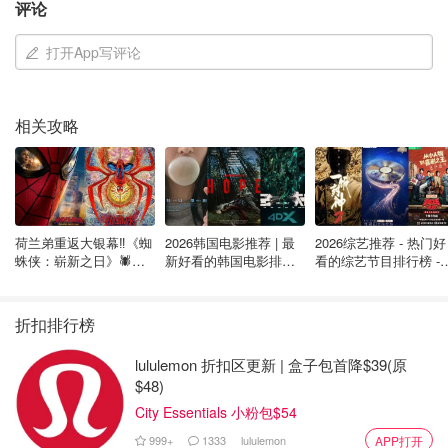
评论
Cap ex-North America index ETF）
Vanguard FTSE新兴市场全股指数
打开App写评论
国际股票
ETF（Vanguard FTSE Emerging Markets
VEE
ETF
All Cap Index ETF）
BMO S&P/TSX综合指数ETF（BMO
加拿大股
相关攻略
ZCN
S&P/TSX Capped Composite Index ETF）
票ETF
iShares核心S&P/TSX综合指数
加拿大股
ETF（iShares Core S&P/TSX Capped
XIC
票ETF
Composite Index ETF）
荷兰弟重返大银幕‼️《蜘
2026韩国电影推荐 | 最
2026综艺推荐 - 热门好
Vanguard FTSE加拿大全股ETF（Vanguard
加拿大股
蛛侠：崭新之日》🕷️北
新好看的韩国电影排行
看的综艺节目排行榜 - 
VCN
FTSE Canada All-Cap Equity ETF）
票ETF
美热映中❣️阵容豪华✨🤩
榜，必看盘点！8月最
月最新:《​​披荆斩棘
新！(持续更新）
2026》回归啦
iShares核心S&P美国总市场指数
美国股票
折扣排行榜
ETF（iShares Core S&P U.S. Total Market
XUU
ETF
Index ETF）
lululemon 折扣区更新 | 盒子包首降$39(原
$48)
Vanguard S&P 500指数ETF（Vanguard
美国股票
VFV
S&P 500 Index ETF）
ETF
City Essentials 小粉包$54
999+
1333
lululemon
APP打开
Vanguard总股票市场ETF（Vanguard Total
美国股票