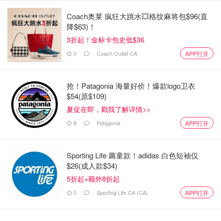
是否会很快结束。我没有水晶球来回答这个问题，但我可以
Coach奥莱 疯狂大跳水💥格纹麻将包$96(直
说，如果你正在寻找标普指数的中等风险敞口，那么
VFV
值
降$63)！
得考虑。
3折起！金标卡包史低$36
0
Coach Outlet CA
APP打开
自成立以来，它的 1 年年均回报率为 11.69%，回报率为
15.54%。
抢！Patagonia 海量好价！爆款logo卫衣
以下是其前三大持股：
$54(原$109)
夏促在即，戳我了解详情>>
微软公司
8
Patagonia
APP打开
苹果公司
亚马逊公司
Sporting Life 薅童款！adidas 白色短袖仅
$26(成人款$34)
加拿大美国股票最佳ETF亚军
5折起+额外8折起
想要投资标准普尔 500 指数的另一种选择吗？
0
Sporting Life CA (CA)
APP打开
贝莱德的
XUU
以较低的成本拥有整个美国股市。请记住，