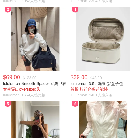
lululemon
3052人感兴趣
lululemon
2304人感兴趣
3
4
以下是其持有的前三大股票：
诺和诺德公司
雀巢公司
ASML Holding NV
加拿大除加拿大以外的全球投资最佳ETF亚军
XEF
是VIU的另一个替代选择，该ETF更偏重于金融股，可
$69.00
$39.00
$128.00
$48.00
能对投资者更具吸引力。
lululemon Smooth Spacer 经典卫衣
lululemon 3.5L 洗漱包/盒子包
女生穿出oversized风
首折 旅行必备超能装
XEF 在欧洲、亚洲和澳大利亚持有 2,600 多只股票，可能
lululemon
1654人感兴趣
lululemon
1401人感兴趣
会带来市场波动所需的多样化。
5
6
以下是其前三大持股：
诺和诺德