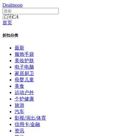
Dealmoon
🇨🇦
CA
首页
折扣分类
最新
服饰手袋
美妆护肤
电子电脑
家居厨卫
母婴儿童
美食
运动户外
个护健康
旅游
汽车
影视/演出/体育
信用卡/金融
资讯