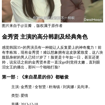
图片来自于@豆瓣 ，版权属于原作者
金秀贤 主演的高分韩剧及经典角色
感觉韩国35+的男演员有一种能让人反复爱上的神奇魔力！前
有李栋旭，现有金秀贤！难以想象拥有这皮肤紧致度，这八块
腹肌身材的男人已经37岁了！脸更是十年如一日，甚至还更
帅，说实话之前的金秀贤本君一直没get到觉得太嫩，直到眼
泪女王的播出，那叫一个啪啪打脸?
第一部：《来自星星的你》都敏俊
主演: 金秀贤 / 全智贤 / 朴海镇 / 刘寅娜 / 吴尚津..
类型: 爱情
首播: 2013-12-18