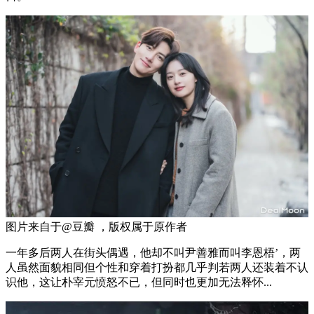
图片来自于@豆瓣 ，版权属于原作者
一年多后两人在街头偶遇，他却不叫尹善雅而叫李恩梧’，两
人虽然面貌相同但个性和穿着打扮都几乎判若两人还装着不认
识他，这让朴宰元愤怒不已，但同时也更加无法释怀...