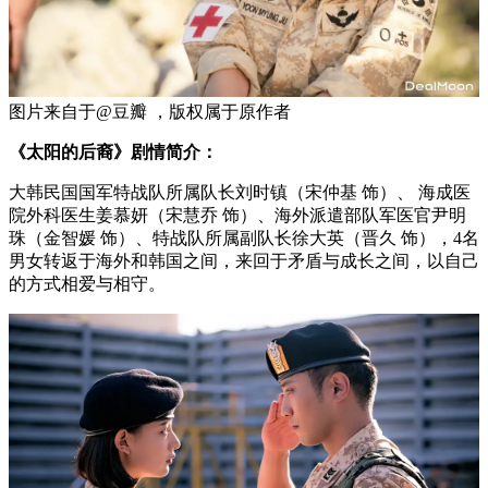
图片来自于@豆瓣 ，版权属于原作者
《太阳的后裔》剧情简介：
大韩民国国军特战队所属队长刘时镇（宋仲基 饰）、 海成医
院外科医生姜慕妍（宋慧乔 饰）、海外派遣部队军医官尹明
珠（金智媛 饰）、特战队所属副队长徐大英（晋久 饰），4名
男女转返于海外和韩国之间，来回于矛盾与成长之间，以自己
的方式相爱与相守。