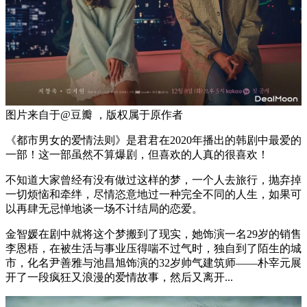
图片来自于@豆瓣 ，版权属于原作者
《都市男女的爱情法则》是君君在2020年播出的韩剧中最爱的
一部！这一部虽然不算爆剧，但喜欢的人真的很喜欢！
不知道大家曾经有没有做过这样的梦，一个人去旅行，抛弃掉
一切烦恼和牵绊，尽情恣意地过一种完全不同的人生，如果可
以再肆无忌惮地谈一场不计结局的恋爱。
金智媛在剧中就将这个梦搬到了现实，她饰演一名29岁的销售
李恩梧，在被生活与事业压得喘不过气时，独自到了陌生的城
市，化名尹善雅与池昌旭饰演的32岁帅气建筑师——朴宰元展
开了一段疯狂又浪漫的爱情故事，然后又离开...