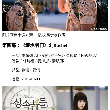
图片来自于@豆瓣 ，版权属于原作者
第四部：《继承者们》刘Rachel
主演: 李敏镐 / 朴信惠 / 金宇彬 / 崔振赫 / 郑秀晶 /金
智媛 / 朴炯植 / 姜河那 / 姜敏赫
类型: 剧情 / 爱情
首播: 2013-10-09