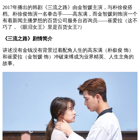
2017年播出的韩剧《三流之路》由金智媛主演，与朴徐俊搭
档。朴徐俊饰演一名拳击手——高东满，而金智媛则饰演一个
有着新闻主播梦想的百货公司服务台咨询员——崔爱拉（这不
巧了，《眼泪女王》里是百货女王?）
《三流之路》剧情简介
讲述没有金钱没有背景过着配角人生的高东满（朴叙俊 饰）
和崔爱拉（金智媛 饰）冲破束缚成为业界精英、人生主角的
故事。