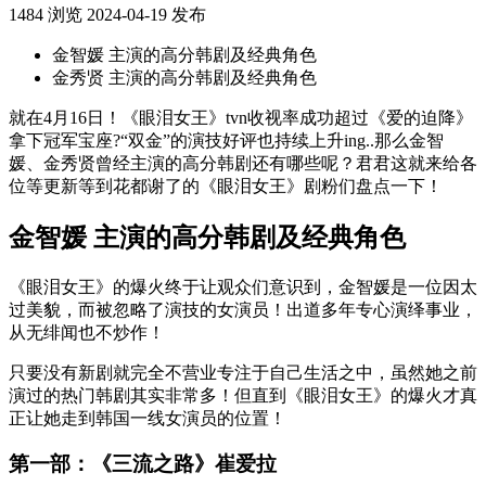
1484 浏览
2024-04-19 发布
金智媛 主演的高分韩剧及经典角色
金秀贤 主演的高分韩剧及经典角色
就在4月16日！《眼泪女王》tvn收视率成功超过《爱的迫降》
拿下冠军宝座?“双金”的演技好评也持续上升ing..那么金智
媛、金秀贤曾经主演的高分韩剧还有哪些呢？君君这就来给各
位等更新等到花都谢了的《眼泪女王》剧粉们盘点一下！
金智媛 主演的高分韩剧及经典角色
《眼泪女王》的爆火终于让观众们意识到，金智媛是一位因太
过美貌，而被忽略了演技的女演员！出道多年专心演绎事业，
从无绯闻也不炒作！
只要没有新剧就完全不营业专注于自己生活之中，虽然她之前
演过的热门韩剧其实非常多！但直到《眼泪女王》的爆火才真
正让她走到韩国一线女演员的位置！
第一部：《三流之路》崔爱拉