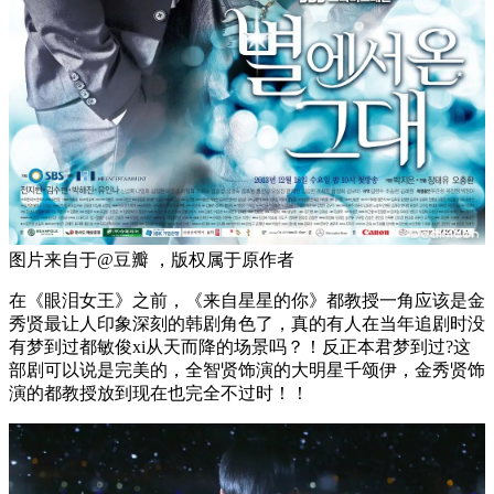
图片来自于@豆瓣 ，版权属于原作者
在《眼泪女王》之前，《来自星星的你》都教授一角应该是金
秀贤最让人印象深刻的韩剧角色了，真的有人在当年追剧时没
有梦到过都敏俊xi从天而降的场景吗？！反正本君梦到过?这
部剧可以说是完美的，全智贤饰演的大明星千颂伊，金秀贤饰
演的都教授放到现在也完全不过时！！