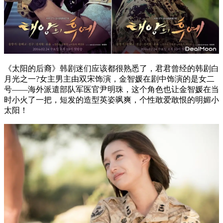
《太阳的后裔》韩剧迷们应该都很熟悉了，君君曾经的韩剧白
月光之一?女主男主由双宋饰演，金智媛在剧中饰演的是女二
号——海外派遣部队军医官尹明珠，这个角色也让金智媛在当
时小火了一把，短发的造型英姿飒爽，个性敢爱敢恨的明媚小
太阳！