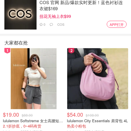
COS 官网 新品/爆款实时更新！蓝色衬衫连
衣裙$169
扭花无袖上衣$99
0
COS
APP打开
大家都在抢
1
2
图片来自于@pixabay ，版权属于原作者
斐济由322个岛屿组成，主要为珊瑚礁环绕的火山岛，是一
个位于南太平洋，瓦努阿图以东、汤加以西、图瓦卢以南的
群岛国家。群岛一半为无人岛，全国80%以上的人口生活在
维提岛和瓦努阿岛两个主要岛屿上。
$19.00
$54.00
$88.00
$108.00
lululemon Softstreme 女士高腰短裤 10cm
lululemon City Essentials 肩背包 4L
2.1折抄底，0~4码有货
热卖小粉包