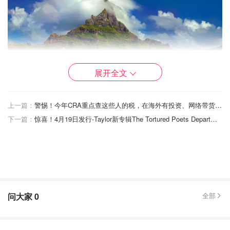
展开全文
上一篇：
警惕！今年CRA重点查这些人的税，在海外有投资、网络带货、炒房等要小心！
下一篇：
惊喜！4月19日发行-Taylor新专辑The Tortured Poets Department竟然是双专辑！！
图片来自于@pixabay ，版权属于原作者
Top2 海岛：马尔代夫 Maldives
绝美海景与特色的1岛1酒店高端度假模式，让马尔代夫美名
问大家
0
全部
远扬~无论是情侣or夫妻，朋友or家人要一起旅游都非常适
合。