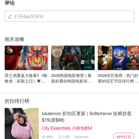
评论
打开App写评论
相关攻略
荷兰弟重返大银幕‼️《蜘
2026韩国电影推荐 | 最
2026综艺推荐 - 热门好
蛛侠：崭新之日》🕷️北
新好看的韩国电影排行
看的综艺节目排行榜 - 
美热映中❣️阵容豪华✨🤩
榜，必看盘点！8月最
月最新:《​​披荆斩棘
图片来自于@pixabay ，版权属于原作者
新！(持续更新）
2026》回归啦
折扣排行榜
马尔代夫是南亚的一个群岛国家，由包含了26个环礁的约
lululemon 折扣区更新 | Softstreme 短裤抄底
1,192座珊瑚礁岛组成，其中有许多岛屿被开辟为观光区，
$19(原$88)
坐落不同风格的度假酒店，这些度假酒店由一个个各具特色
City Essentials 小粉包$54
的水中木屋组成，打开房门即是一望无际的绝美海景。
999+
1333
lululemon
APP打开