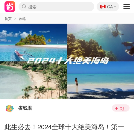
🇨🇦
CA
首页
攻略
省钱君
关注
此生必去！2024全球十大绝美海岛！第一