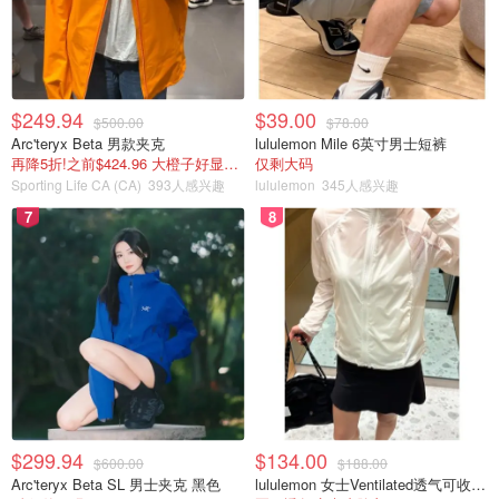
一个趣味十足的海岛。
$249.94
$39.00
$500.00
$78.00
Arc'teryx Beta 男款夹克
lululemon Mile 6英寸男士短裤
再降5折!之前$424.96 大橙子好显白 蹲补
仅剩大码
Sporting Life CA (CA)
393人感兴趣
lululemon
345人感兴趣
7
8
图片来自于@unsplash ，版权属于原作者
毛里求斯位于马达加斯加共和国以东800公里，为印度洋上
的群岛国，以本岛——毛里求斯岛以及阿加莱加群岛、罗德
$299.94
$134.00
$600.00
$188.00
里格岛及圣布兰登群岛组成。
Arc'teryx Beta SL 男士夹克 黑色
lululemon 女士Ventilated透气可收纳跑步夹克