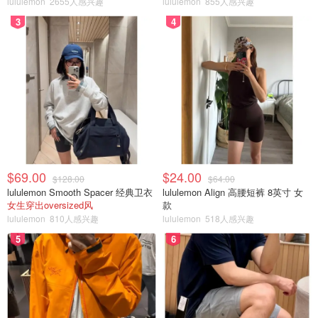
lululemon
2655人感兴趣
lululemon
855人感兴趣
3
4
$69.00
$24.00
$128.00
$64.00
lululemon Smooth Spacer 经典卫衣
lululemon Align 高腰短裤 8英寸 女
女生穿出oversized风
款
图片来自于@unsplash ，版权属于原作者
lululemon
810人感兴趣
lululemon
518人感兴趣
5
6
Top4 海岛：毛里求斯 Mauritius
毛里求斯也被称为缩小版肯尼亚，热带天堂有绝美海景还有
生活着各种神奇动物的雨林，天上地下海里各有各的玩法，