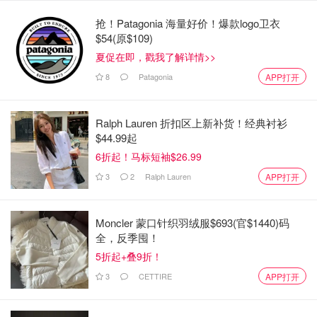
抢！Patagonia 海量好价！爆款logo卫衣
$54(原$109)
夏促在即，戳我了解详情>>
8
Patagonia
APP打开
Ralph Lauren 折扣区上新补货！经典衬衫
$44.99起
图片来自于@pixabay ，版权属于原作者
6折起！马标短袖$26.99
Top3 海岛：斐济 Fiji
3
2
Ralph Lauren
APP打开
全球10大最适合蜜月旅行的绝美海岛之一，主岛、外岛双玩
Moncler 蒙口针织羽绒服$693(官$1440)码
法，外岛是类似马代的一岛一酒店模式，可以根据个人喜好
全，反季囤！
选择适合的酒店。
5折起+叠9折！
3
CETTIRE
APP打开