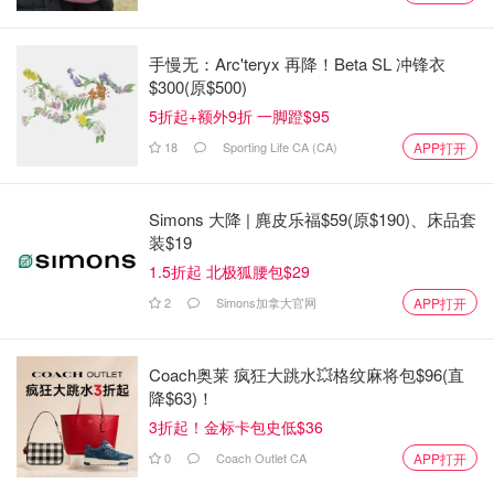
手慢无：Arc'teryx 再降！Beta SL 冲锋衣
$300(原$500)
5折起+额外9折 一脚蹬$95
18
Sporting Life CA (CA)
APP打开
Simons 大降 | 麂皮乐福$59(原$190)、床品套
装$19
1.5折起 北极狐腰包$29
2
Simons加拿大官网
APP打开
Coach奥莱 疯狂大跳水💥格纹麻将包$96(直
降$63)！
3折起！金标卡包史低$36
0
Coach Outlet CA
APP打开