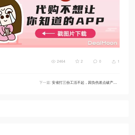
2464
2
0
1
下一篇:
安省打三份工活不起，因负伤差点破产！卖掉房子举家搬去埃德蒙顿躺平！