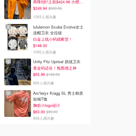
再降5折!之前$424.96 大橙子好显白 蹲补
$249.94
$500.00
1263人感兴趣
lululemon Scuba Evolve女士
连帽卫衣 全拉链
白金上线小码就断货！
$148.00
1095人感兴趣
Unity Fitz Uprisal 抓绒卫衣
黄金码还在！氛围感之神
$53.99
$109.00
995人感兴趣
Arc'teryx Kragg SL 男士棉质
短袖T恤
胸前小logo设计
$63.00
$90.00
858人感兴趣