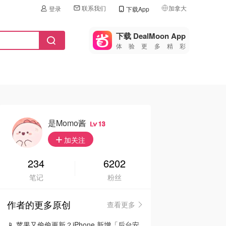
联系我们
加拿大
登录
下载App
🇺🇸
美国
下载 DealMoon App
体验更多精彩
🇨🇳
中国
🇨🇦
加拿大
🇬🇧
英国
🇩🇪
德国
是momo酱
13
🇫🇷
加关注
法国
🇮🇹
234
6202
意大利
笔记
粉丝
🇦🇺
澳洲
作者的更多原创
查看更多
🇳🇿
新西兰
📱 苹果又偷偷更新？iPhone 新增「后台安