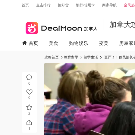
首页
点击排行
抢好货
银行/信用卡
商家导航
全民热
加拿大
首页
美食
购物娱乐
变美
房屋家
攻略首页
教育留学
留学生活
更严了！移民部长
0
0
2
1