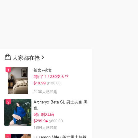
大家都在抢
被套+枕套
2折了！! 230支天丝
$19.99
$130.00
2130人感兴趣
Arc'teryx Beta SL 男士夹克 黑
色
5折 剩XL码
$299.94
$600.00
1864人感兴趣
lululemon Mile 6英寸男士短裤