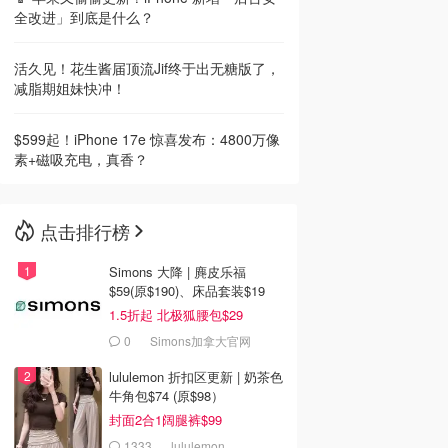
全改进」到底是什么？
活久见！花生酱届顶流Jif终于出无糖版了，
减脂期姐妹快冲！
$599起！iPhone 17e 惊喜发布：4800万像
素+磁吸充电，真香？
点击排行榜
Simons 大降 | 麂皮乐福
$59(原$190)、床品套装$19
1.5折起 北极狐腰包$29
0
Simons加拿大官网
lululemon 折扣区更新 | 奶茶色
牛角包$74 (原$98）
封面2合1阔腿裤$99
1333
lululemon