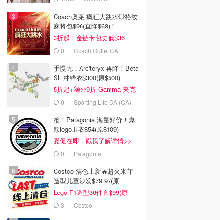
Coach奥莱 疯狂大跳水💥格纹
麻将包$96(直降$63)！
3折起！金链卡包史低$36
0
Coach Outlet CA
手慢无：Arc'teryx 再降！Beta
SL 冲锋衣$300(原$500)
5折起+额外9折 Gamma 夹克
$238
0
Sporting Life CA (CA)
抢！Patagonia 海量好价！爆
款logo卫衣$54(原$109)
夏促在即，戳我了解详情>>
0
Patagonia
Costco 清仓上新🔥超火米菲
造型儿童沙发$79.97(原
$129.99)
Lego F1造型36件套$99(原
$159)
3
Costco