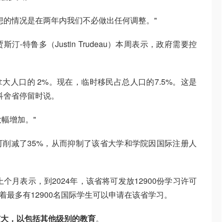
想的情况是在两年内我们不必做出任何调整。"
-特鲁多（Justin Trudeau）本周表示，政府需要控
拿大人口的 2%。现在，临时移民占总人口的7.5%。这是
科舍省停留时说。
幅增加。"
削减了35%，从而抑制了该省大学和学院因国际注册人
g上个月表示，到2024年，该省将可发放12900份学习许可
味着最多有12900名国际学生可以申请在该省学习。
扩大，以包括其他级别的教育
。