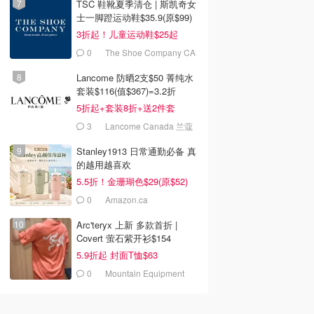
TSC 鞋靴夏季清仓 | 斯凯奇女
士一脚蹬运动鞋$35.9(原$99)
3折起！儿童运动鞋$25起
0
The Shoe Company CA
(CA)
Lancome 防晒2支$50 菁纯水
套装$116(值$367)=3.2折
5折起+套装8折+送2件套
3
Lancome Canada 兰蔻
加拿大官网
Stanley1913 日常通勤必备 真
的越用越喜欢
5.5折！金珊瑚色$29(原$52)
0
Amazon.ca
Arc'teryx 上新 多款首折 |
Covert 萤石紫开衫$154
5.9折起 封面T恤$63
0
Mountain Equipment
Company