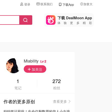
联系我们
加拿大
登录
下载App
🇺🇸
美国
下载 DealMoon App
体验更多精彩
🇨🇳
中国
🇨🇦
加拿大
🇬🇧
英国
🇩🇪
德国
Miability
2
🇫🇷
加关注
法国
🇮🇹
1
272
意大利
笔记
粉丝
🇦🇺
澳洲
作者的更多原创
查看更多
🇳🇿
新西兰
妈妈签证获批！生命仅剩数周的华人小女孩