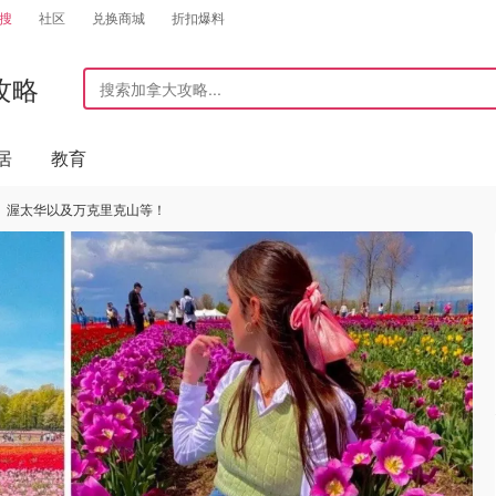
搜
社区
兑换商城
折扣爆料
攻略
居
教育
莎、渥太华以及万克里克山等！