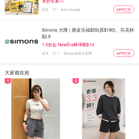
来抄答案>>
6
Ikea Canada
APP打开
Simons 大降 | 麂皮乐福$59(原$190)、马克杯
$2.9
1.5折起 NewEra棒球帽$19
5
1
Simons加拿大官网
APP打开
大家都在抢
1
2