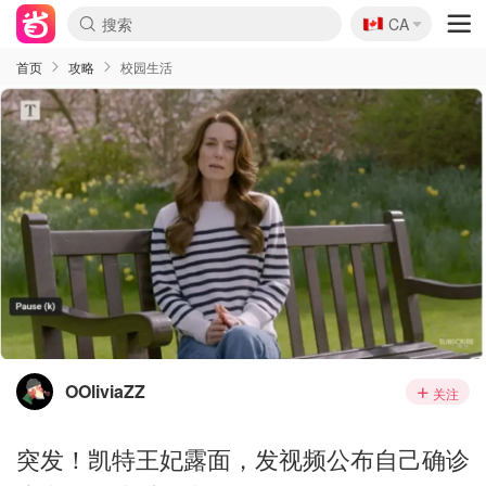
🇨🇦
CA
首页
攻略
校园生活
OOliviaZZ
关注
突发！凯特王妃露面，发视频公布自己确诊