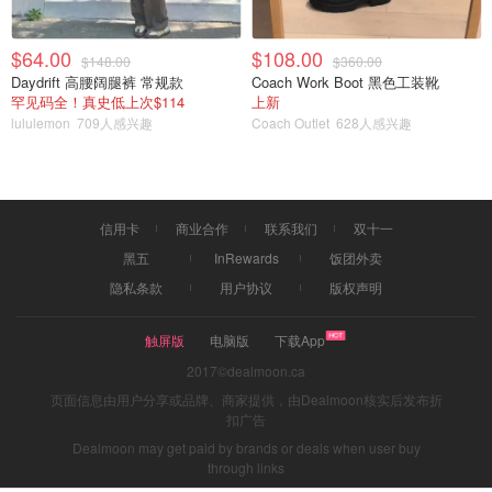
$64.00
$108.00
$148.00
$360.00
Daydrift 高腰阔腿裤 常规款
Coach Work Boot 黑色工装靴
罕见码全！真史低上次$114
上新
lululemon
709人感兴趣
Coach Outlet
628人感兴趣
信用卡
商业合作
联系我们
双十一
黑五
InRewards
饭团外卖
隐私条款
用户协议
版权声明
触屏版
电脑版
下载App
2017©dealmoon.ca
页面信息由用户分享或品牌、商家提供，由Dealmoon核实后发布折
扣广告
Dealmoon may get paid by brands or deals when user buy
through links