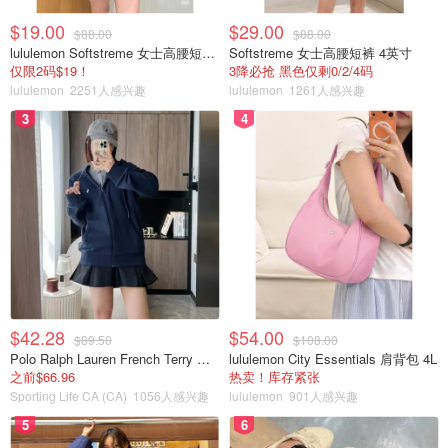
$19.00
$29.00
$88.00
$88.00
lululemon Softstreme 女士高腰短裤 10cm
Softstreme 女士高腰短裤 4英寸
仅限2码$19！
3降必抢 黑色仅剩0/2/4码
lululemon
2251人感兴趣
lululemon
1261人感兴趣
3
4
$42.28
$54.00
$89.50
$108.00
Polo Ralph Lauren French Terry 女童连帽卫衣 7-16码
lululemon City Essentials 肩背包 4L
之前$66.96
热卖！库存紧张
Sporting Life CA (CA)
1056人感兴趣
lululemon
901人感兴趣
5
6