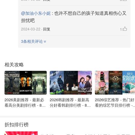
是不是有鸡腿吃
2499
:
也许不想自己的孩子知道真相伤心又
@加油小东小妮
担忧吧
更新！凯特王妃终于现身？！然鹅这
2024-03-22
· 回复
1
瓜却在往更加离谱的方向发展...
3条相关评论
是不是有鸡腿吃
2093
相关攻略
威廉最新声明单飞，没用夫妻名义！
凯特消失61天，越扒越不对劲！
省钱君
2741
2026美剧推荐 - 最新必
2026韩剧推荐 - 最新高
2026综艺推荐 - 热门好
看高分美剧排行榜 - 8月
分好看韩剧排行榜 - 8月
看的综艺节目排行榜 - 
最新: 《​​足球教练 》第
最新：丁海寅《我的荒
月最新:《​​伦敦合伙人
四季回归！
糖恋爱 》上线❣️
回归啦
折扣排行榜