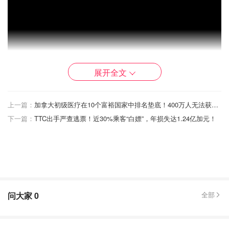
展开全文
上一篇：
加拿大初级医疗在10个富裕国家中排名垫底！400万人无法获得医疗服务！
下一篇：
TTC出手严查逃票！近30%乘客“白嫖”，年损失达1.24亿加元！
问大家
0
全部
米德尔顿说："今年 1 月，我在伦敦接受了腹部大手术。手