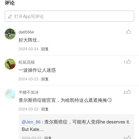
术很成功，但术后检查发现了癌症，"她在周五下午发布到
评论
社交媒体上的一段视频中说。
打开App写评论
"因此，我的医疗团队建议我接受一个疗程的预防性化疗，
我现在正处于化疗的早期阶段。这当然是一个巨大的打击，
da65564
为了我们年轻的家庭，威廉和我一直在尽我们所能私下处理
好大阵仗..
和处理这件事。"
2024-03-24
· 回复
来源：
globalnews
封面：YouTube视频截图
松鼠花猫
1
一波操作让人迷惑
凯特商店现身12小时后，“替身”名字都
2024-03-23
· 回复
被扒出来了！细数王室这3个月的骚操
作！
半糖不加冰
2
查尔斯癌症能官宣，为啥凯特这么遮遮掩掩🙄
省钱君
2760
2024-03-22
· 回复
:
查尔斯癌症，可能有人觉得he deserves it.
@Jen_86
凯特王妃就P图道歉上热搜！各大媒体
紧急删图，健康问题引发热议！
But Kate…
2024-03-22
· 回复
3