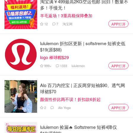
淘宝满￥499最高2KG空运包邮 回归！数量不
多！手慢无！
羊毛返场！3重高额保障叠加
12
7
淘宝网
APP打开
lululemon 折扣区更新 | softstreme 短裤史低
$19(原$88)
logo 棒球帽$29
999+
1333
lululemon
APP打开
Alo 百刀内挖宝 | 正反两穿短袖$90、透气网
球裙$70
颜值性价比两不误！折扣款6折起
2
Alo Yoga
APP打开
lululemon 捡漏🔥 Softstreme 短裤4降仅