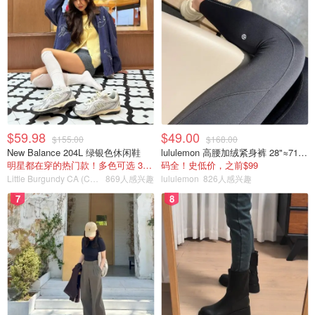
$59.98
$49.00
$155.00
$168.00
New Balance 204L 绿银色休闲鞋
lululemon 高腰加绒紧身裤 28"≈71cm 5个口袋
明星都在穿的热门款！多色可选 3.8折
码全！史低价，之前$99
Little Burgundy CA (CA）
869人感兴趣
lululemon
826人感兴趣
7
8