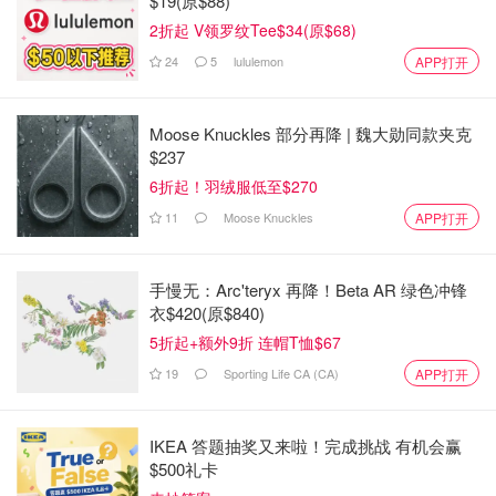
$19(原$88)
2折起 V领罗纹Tee$34(原$68)
24
5
lululemon
APP打开
Moose Knuckles 部分再降 | 魏大勋同款夹克
$237
6折起！羽绒服低至$270
11
Moose Knuckles
APP打开
手慢无：Arc'teryx 再降！Beta AR 绿色冲锋
衣$420(原$840)
5折起+额外9折 连帽T恤$67
19
Sporting Life CA (CA)
APP打开
IKEA 答题抽奖又来啦！完成挑战 有机会赢
$500礼卡