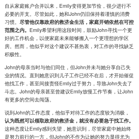
自从家庭账户合并以来，Emily变得更加节俭，很少进行不
必要的开支。尽管如此，她和John仍旧保持着谨慎的消费
习惯。
尽管他仅靠政府的救济金生活，家庭开销依然在可控
范围之内。
Emily希望利用这段时间，鼓励John寻找一个更
好的工作机会，以便家庭未来能够搬入一个更理想的学区
房。然而，他似乎对这个建议不甚热衷，对工作的寻找缺乏
积极性。
John的母亲当时与他们同住，但John并未与她分享自己失
业的情况。直到她意识到儿子工作已经不在后，才开始催促
他找工作，甚至间接责怪Emily过于努力，导致John失去了
斗志。John的母亲甚至曾建议Emily放慢工作节奏，让John
有更多的空间去闯荡。
说到John的工作态度，他似乎对待工作的态度较为消极，
认为既然可以领取政府的救济金，就没有必要急于找工作。
这种态度让Emily感到失望，她意识到，尽管家庭中她始终
是努力前行的一方，但John的不作为让她的努力显得尤为