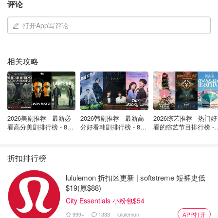
评论
打开App写评论
相关攻略
在John的母亲离开时，Emily还体贴地准备了500加币让她
2026美剧推荐 - 最新必
2026韩剧推荐 - 最新高
2026综艺推荐 - 热门好
在机场免税店购买一些礼物带回国。但是，发现这笔钱最终
看高分美剧排行榜 - 8月
分好看韩剧排行榜 - 8月
看的综艺节目排行榜 - 
未被使用，留在了车内，这引起了Emily对家庭财务更深的
最新: 《​​足球教练 》第
最新：丁海寅《我的荒
月最新:《​​伦敦合伙人
四季回归！
糖恋爱 》上线❣️
回归啦
疑虑。这个发现促使她登陆了家庭的联合账户，
惊讶地发现
折扣排行榜
在过去的九个月里，每两到三周就有一次现金提取，金额在
500到1000加币之间，
这一切都始于John失业后。
lululemon 折扣区更新 | softstreme 短裤史低
$19(原$88)
这些发现让Emily感到震惊和背叛，她本以为John回归家庭
City Essentials 小粉包$54
后，两人能共同努力过好日子，但这些隐瞒和财务操作让她
999+
1333
lululemon
APP打开