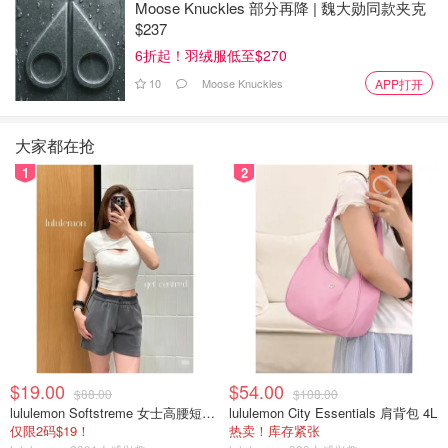
Moose Knuckles 部分再降 | 魏大勋同款夹克
$237
6折起！羽绒服低至$270
10
Moose Knuckles
APP打开
大家都在抢
错上加错
1
2
在这一段时间内，Emily的疑虑和不满达到了顶点，导致她
与身边的朋友和父母进行了深入的交流。面对家庭中的不信
任和财务问题，她寻求了外界的意见。她的父亲虽然试图提
供一些解释，但也主张和解，并鼓励Emily慎重考虑她的决
定。多年来，Emily一直希望通过共同的努力和牺牲来维护
这段关系，尽管爱情已经不复存在，但她相信至少应该有感
情的基础。然而，John对她的不关心，再加上最近的财务
行为，使她难以找到继续维持这段关系的理由。
$19.00
$54.00
$88.00
$108.00
lululemon Softstreme 女士高腰短裤 10cm
lululemon City Essentials 肩背包 4L
当John察觉到问题的严重性并试图求和时，他的行为暂时
仅限2码$19！
热卖！库存紧张
让Emily动摇了。尽管她对他的解释持怀疑态度，John声称