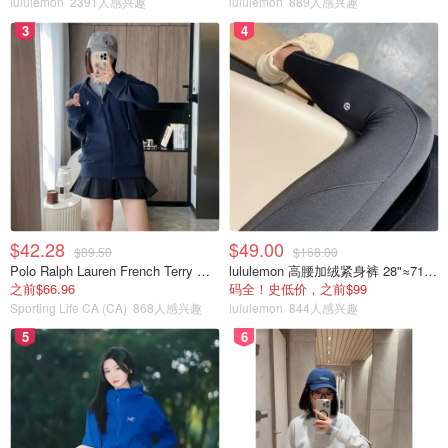
lululemon
2391人感兴趣
lululemon
889人感兴趣
将钱转出是为了防止她看到账户余额后冲动消费，而是为了
3
4
积攒资金。尽管心存疑虑，Emily还是勉强接受了他的解
释。她要求John将钱转回来，并要求加入他的私人账户以
增加透明度。然而，John选择关闭了那个账户，将资金转
回共同账户，避免了Emily对他以往交易记录的进一步审
查，这更加削弱了她对他的信任。
在这之后，Emily开始考虑使用家庭的存款来购买一处投资
房产。她对John解释说，这可以作为将来为孩子提供更好
$42.28
$49.00
教育环境的一种方式。同时，她也有个人动机：
希望通过购
$89.50
$168.00
Polo Ralph Lauren French Terry 女童连帽卫衣 7-16码
lululemon 高腰加绒紧身裤 28"≈71cm 5个口袋
买房产来防止John再次挪用家庭资金，并考虑到如果两人
之前$66.96
码全！史低价，之前$99
最终分开，拥有两处房产将为分离提供更多的选择。
这个决
Sporting Life CA (CA)
868人感兴趣
lululemon
844人感兴趣
定反映了她对未来关系不确定性的担忧，以及她试图保护自
5
6
己和孩子利益的愿望。然而，这一决定也可能给两人之间已
经紧张的关系带来更多的复杂性和挑战。
在这段时间里，Emily决定不顾朋友的劝告，坚持购买投资
房产的想法，认为这可能是解决他们关系问题的一种方式。