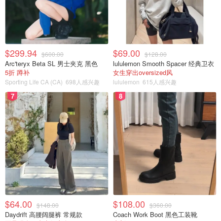
尽管John最初对于背负额外的贷款持保留态度，尤其是在
他还未找到稳定工作的情况下，但在Emily的坚持和规划
下，加之John短暂地找到了工作，他们最终完成了房产的
购买。不幸的是，John不久之后就失业了，这使得情况变
$299.94
$69.00
$600.00
$128.00
得更加紧张。
Arc'teryx Beta SL 男士夹克 黑色
lululemon Smooth Spacer 经典卫衣
5折 蹲补
女生穿出oversized风
Sporting Life CA (CA)
698人感兴趣
lululemon
615人感兴趣
为了应对交房时的资金不足问题，Emily不得不向朋友和前
7
8
老板借款，而John却没借到钱。这一点让Emily更加坚信，
自己在这段关系中所做的牺牲和努力远超过了John家庭在
他们买第一套房时的贡献。John的失业和随后不稳定的职
业状态，包括短期的工作、做Uber和送餐，以及偶尔的兼
职，都让Emily感到失望。特别是当John有机会在一家中国
公司找到可能的稳定工作时，他对于这个机会的态度和决定
进一步加剧了Emily的不安和失望。
在这个阶段，Emily与John之间的信任已经严重受损，她开
$64.00
$108.00
$148.00
$360.00
始怀疑他对家庭的承诺和责任感。Emily的独立性、她对家
Daydrift 高腰阔腿裤 常规款
Coach Work Boot 黑色工装靴
庭的贡献，以及她对John的期望，与John的行为和决定形