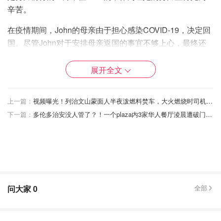
辛苦。
在疫情期间，John的母亲由于担心感染COVID-19，决定回
国。尽管John对于安排母亲返国的事宜不够上心，最终还
是Emily通过自己的努力，成功为她母亲订到了回国机票，
并陪同前往进行必要的病毒检测。John的母亲在离开时嘱
展开全文
咐Emily继续包容John，并努力让他找到一份好工作。她
甚
至暗示John可能患有抑郁症，需要Emily的更多关怀。
这番
上一篇：
视频曝光！列治文山蒙面人半夜泼燃料焚车，大火燃烧时司机就在车内！
话让Emily感到讽刺，她认为，在这段关系中，自己才是那
下一篇：
多伦多治安没人管了？！一个plaza内3家华人餐厅淩晨遭破门盗窃，大门砸稀碎！
个更应该感到抑郁的一方。
John的母亲在离开前的举动，使Emily再次感受到家庭中存
在的深层问题。尽管她一直尽力维持家庭的和谐，但John
的行为和态度让她感到越来越无力。Emily开始意识到，无
论她多么努力，如果没有彼此的共同努力，家庭的和谐与幸
问大家
0
全部
福依然难以实现。