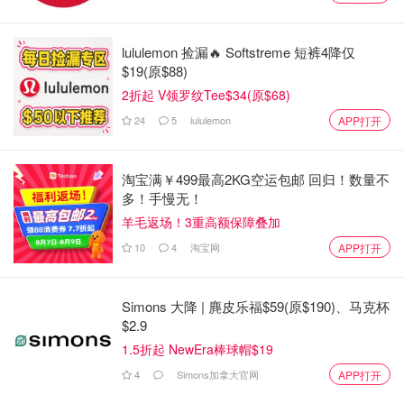
深感疑惑和不安。结果不看不知道，一看Emily整个心都寒
在那里了。每两三周都显示一笔现金支取，最小500最大
1000，足足有九个月这么久，基本就是John失业后在家开
lululemon 捡漏🔥 Softstreme 短裤4降仅
$19(原$88)
始的。Emily有翻看更前面的，当时只是一下子呆掉了。所
2折起 V领罗纹Tee$34(原$68)
有之前的他们间关系concern和2018年间发生的种种表现都
涌出来了。
24
5
lululemon
APP打开
在那一刻，Emily决定直接与他对话，表达自己的真实想
淘宝满￥499最高2KG空运包邮 回归！数量不
法。她一直是个直率的人，不喜欢拐弯抹角。当他回到家
多！手慢无！
后，Emily确保孩子们已经入睡，然后告诉他她有重要的事
羊毛返场！3重高额保障叠加
情需要讨论，并请求他在客厅等待。她下到地下室取出了那
10
4
淘宝网
APP打开
个背包。当她带着背包回到客厅，准备进门时，她感觉到他
可能已经预感到了什么。当她把背包放在他面前时，他愤怒
地责问她为什么要翻看他的私人物品，质疑她的动机。
Simons 大降 | 麂皮乐福$59(原$190)、马克杯
Emily没有被他的言语所动摇，毕竟，经过这么多年的共同
$2.9
生活和养育两个孩子，他却还在坚持个人财产的概念。那个
1.5折起 NewEra棒球帽$19
背包其实是他们一起在Costco购买的。Emily质问他为什么
4
Simons加拿大官网
APP打开
要这么做，以及他在银行账户操作的真实意图是什么。他因