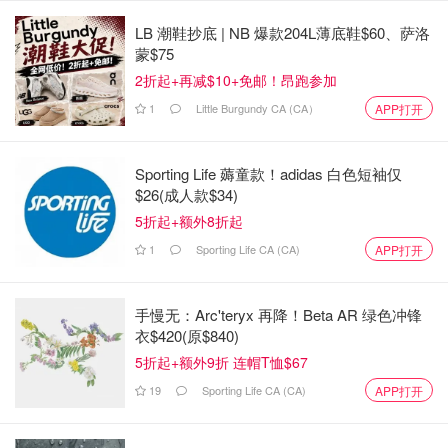
被揭穿而羞愤，却只是反复指责Emily不应该查看他的私人
LB 潮鞋抄底 | NB 爆款204L薄底鞋$60、萨洛
物品，然后又挑起了她过去的一些独立行为，比如她曾给父
蒙$75
母汇款的事情。Emily感到极度愤怒，明白这完全是两码
2折起+再减$10+免邮！昂跑参加
事。她使用的每一分钱都是她自己辛勤工作赚来的，而他从
1
Little Burgundy CA (CA）
APP打开
他们共同的账户中挪用的，本应是两人的共同资金。之前，
即使在他们设置共同账户前，她也从未干预过他的个人财
务，更别说知晓其细节。他的这番行为明显是在无理取闹。
Sporting Life 薅童款！adidas 白色短袖仅
$26(成人款$34)
这次的经历让Emily深感心寒，她开始认真考虑他们是否还
能继续共同生活下去。
5折起+额外8折起
1
Sporting Life CA (CA)
APP打开
手慢无：Arc'teryx 再降！Beta AR 绿色冲锋
衣$420(原$840)
5折起+额外9折 连帽T恤$67
19
Sporting Life CA (CA)
APP打开