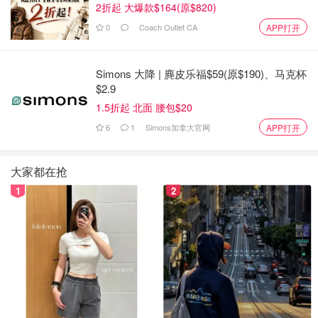
2折起 大爆款$164(原$820)
省钱君
4092
0
Coach Outlet CA
APP打开
Simons 大降 | 麂皮乐福$59(原$190)、马克杯
$2.9
1.5折起 北面 腰包$20
6
1
Simons加拿大官网
APP打开
大家都在抢
1
2