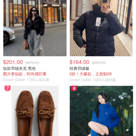
$201.00
$164.00
$670.00
$820.00
短款羽绒夹克 黑色
经典羽绒服
图片类似款，时尚感巨重
2折！大爆款，之前$205
Coach Outlet
1188人感兴趣
Coach Outlet
1093人感兴趣
7
8