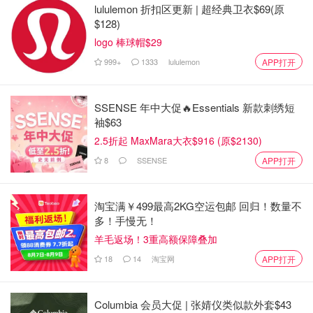
他们的一些要求很及时，比如审核税务表格。随着他们年龄
lululemon 折扣区更新 | 超经典卫衣$69(原
$128)
的增长，我陪他们看了更多的医生，并帮助他们使用新技
术，如 Netflix 和 iPhone。尽管我很沮丧，但我理解人们对
logo 棒球帽$29
英语不好的人的偏见。有一次，我和母亲来到一家保险公司
999+
1333
lululemon
APP打开
的办公室，前台人员对我和母亲的英语口语感到沮丧。
SSENSE 年中大促🔥Essentials 新款刺绣短
我于 2010 年大学毕业，2015 年结婚。三年后，我有了自
袖$63
己的第一个孩子，初为人父人母的我重新拾起了童年的旧事
2.5折起 MaxMara大衣$916 (原$2130)
和未了的情怀。我开始接受自己在年轻时承担的巨大责任。
8
SSENSE
我意识到自己身兼数职：孩子、照顾者、朋友，在某些方
APP打开
面，我还是一名治疗师。我没有意识到自己肩上的责任有多
重。母亲开始花更多的时间来陪伴我，帮助我照顾孩子，我
淘宝满￥499最高2KG空运包邮 回归！数量不
也开始向她倾诉我的苦恼。随着时间的推移，她开始理解我
多！手慢无！
所承担的一切，我也从她那里了解到作为一个成年人融入新
羊毛返场！3重高额保障叠加
文化是多么困难。我对父母有了更多的同理心，这让我们变
18
14
淘宝网
APP打开
得更加亲密。
我现在有两个漂亮的孩子，我希望我的童年能影响我如何抚
Columbia 会员大促 | 张婧仪类似款外套$43