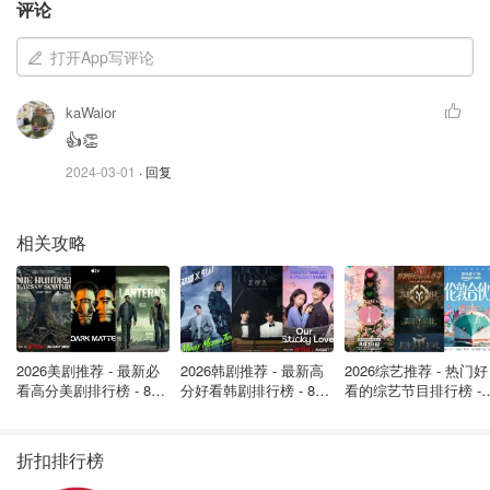
译。他们一边问我听不懂的问题，我一边翻译，一边问妈妈
评论
给我讲的问题。我很担心翻译错误，而且我可以看出电话那
打开App写评论
头的人很恼火他们在和一个孩子说话。这让我非常沮丧，尽
管在这些对话中我尽力让自己听起来成熟而专业。
kaWaior
到我 16 岁时，父母每天都要靠我为他们翻译。这一方面是
👍👏
为了方便，另一方面也是因为他们对我的语言能力比他们自
2024-03-01
· 回复
己的更有信心。如果他们需要我翻译或校对电子邮件或银行
文件，我就必须放下手头的工作，优先处理。帮助他们更新
相关攻略
驾照和护照、购买汽车保险、翻译签证条款成了我的日常工
作。作为一名青少年，我有时会怨恨他们不像我朋友的家庭
那样自给自足。我想做一个普通的孩子，不用担心父母的安
危。但在台湾，老一辈人认为孩子应该把家庭的需要放在自
己的需要之上，而这正是我觉得父母对我的期望。
2026美剧推荐 - 最新必
2026韩剧推荐 - 最新高
2026综艺推荐 - 热门好
看高分美剧排行榜 - 8月
分好看韩剧排行榜 - 8月
看的综艺节目排行榜 - 
最新: 《​​足球教练 》第
最新：丁海寅《我的荒
月最新:《​​伦敦合伙人
2004 年，我开始在英属哥伦比亚大学学习普通科学。那时
四季回归！
糖恋爱 》上线❣️
回归啦
我还住在家里，同时还要兼顾兼职工作、课外活动和志愿者
折扣排行榜
工作。我经常很晚才回家，这时父母就会让我帮他们翻译：