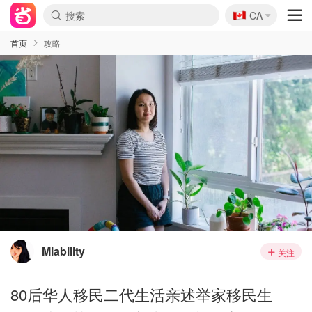
🇨🇦
CA
首页
攻略
Miability
关注
80后华人移民二代生活亲述举家移民生