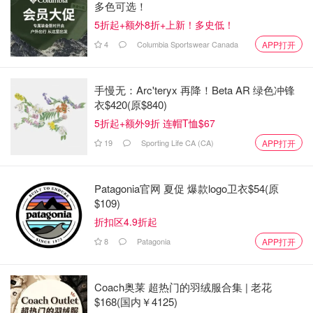
养他们。如果我没有为父母翻译，他们就不会让我参与他们
多色可选！
的事业和家庭决策。传统的亲子模式是父母做什么，孩子就
5折起+额外8折+上新！多史低！
跟着做什么，与此不同，我直接参与了家庭单位。我想有意
4
Columbia Sportswear Canada
APP打开
识地培养我的孩子，让他们参与家庭事务。帮助父母给了我
一种自豪感，我希望我的孩子也能有同样的感觉。从我的经
手慢无：Arc'teryx 再降！Beta AR 绿色冲锋
历中汲取经验，我希望与孩子们沟通，让他们觉得自己是家
衣$420(原$840)
庭中重要的一员，同时也有追求自己兴趣的空间。
5折起+额外9折 连帽T恤$67
来源：
macleans
封面：Jackie Dives 版权属于原作者
19
Sporting Life CA (CA)
APP打开
加拿大移民比例失衡：多数人移民加
Patagonia官网 夏促 爆款logo卫衣$54(原
拿大第5年后离开！某些出生国移民离
$109)
开比例超30%！
折扣区4.9折起
Miability
2106
8
Patagonia
APP打开
2023年安省计划将其技术移民人数增
Coach奥莱 超热门的羽绒服合集 | 老花
加一倍，2025年将达到18,000人的历
$168(国内￥4125)
史新高！