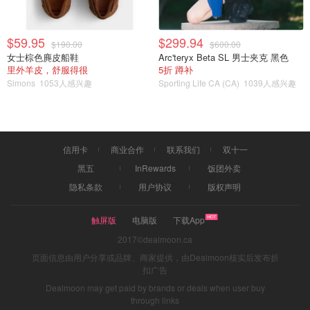
$59.95
$299.94
$190.00
$600.00
女士棕色麂皮船鞋
Arc'teryx Beta SL 男士夹克 黑色
里外羊皮，舒服得很
5折 蹲补
Simons
1053人感兴趣
Sporting Life CA (CA)
1039人感兴趣
信用卡
商业合作
联系我们
双十一
黑五
InRewards
饭团外卖
隐私条款
用户协议
版权声明
触屏版
电脑版
下载App
2017©dealmoon.ca
页面信息由用户分享或品牌、商家提供，由Dealmoon核实后发布折
扣广告
Dealmoon may get paid by brands or deals when user buy
through links