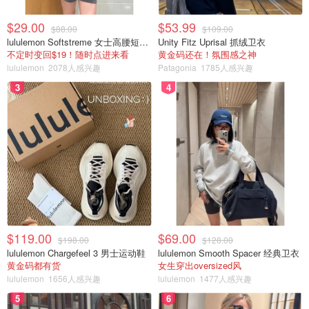
$29.00
$53.99
$88.00
$109.00
lululemon Softstreme 女士高腰短裤 10cm
Unity Fitz Uprisal 抓绒卫衣
不定时变回$19！随时点进来看
黄金码还在！氛围感之神
lululemon
2078人感兴趣
Patagonia
1785人感兴趣
3
4
$119.00
$69.00
$198.00
$128.00
lululemon Chargefeel 3 男士运动鞋
lululemon Smooth Spacer 经典卫衣
黄金码都有货
女生穿出oversized风
lululemon
1656人感兴趣
lululemon
1477人感兴趣
5
6