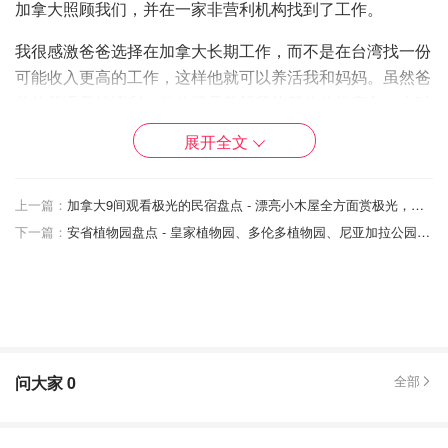
加拿大照顾我们，并在一家非营利机构找到了工作。
我很感激爸爸选择在加拿大长期工作，而不是在台湾找一份
可能收入更高的工作，这样他就可以养活我和妈妈。虽然爸
爸的英语足够流利，但他还是希望我能帮他分担家务。当时
我还不知道这个词，但我是一个语言中介，是我父母和新文
展开全文
化之间的桥梁，是我一生都要承担的无形责任。后来我才知
道，我并不孤单：这是移民子女的共同经历，他们不仅要为
父母做翻译，还要自己驾驭新文化。
上一篇：
加拿大9间观看极光的民宿盘点 - 漂亮小木屋全方面赏极光，最便宜仅$181！
下一篇：
安省植物园盘点 - 皇家植物园、多伦多植物园、尼亚加拉公园植物园等！
虽然我父亲的英语比我母亲的好，但仍然存在文化障碍。你
不能只用谷歌把普通话翻译成英语--文化上的细微差别使得
在两种语言之间直接来回转换非常困难。我开始更多地参与
他的工作，翻译电话和商务邮件。接听电话是最令人生畏
的--与一个完全陌生的权威人士交谈是一件非常可怕的事
情。每当听到电话铃声响起，我的心就会怦怦直跳；我会写
问大家
0
全部
下注意事项和提示，为自己做好准备。有一次，我妈妈在与
服务提供商通话时遇到了困难，于是她把电话递给我让我翻