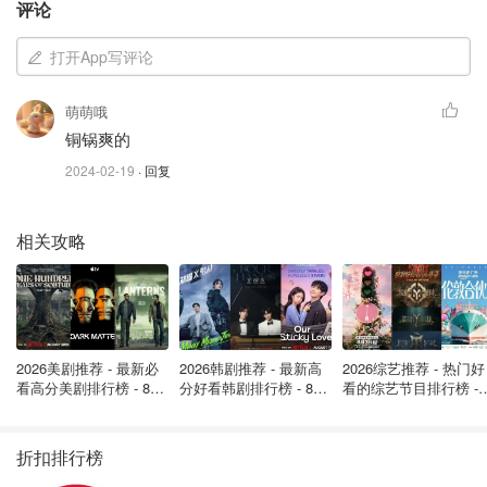
评论
打开App写评论
萌萌哦
铜锅爽的
2024-02-19
· 回复
相关攻略
2026美剧推荐 - 最新必
2026韩剧推荐 - 最新高
2026综艺推荐 - 热门好
看高分美剧排行榜 - 8月
分好看韩剧排行榜 - 8月
看的综艺节目排行榜 - 
马记牛羊馆 Whole Sheep Feast Restaurant
最新: 《​​足球教练 》第
最新：丁海寅《我的荒
月最新:《​​伦敦合伙人
四季回归！
糖恋爱 》上线❣️
回归啦
折扣排行榜