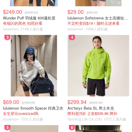
$249.00
$29.00
$348.00
$88.00
Wunder Puff 羽绒服 600蓬松度
lululemon Softstreme 女士高腰短裤 10cm
有细闪的黑色 拍照好看
不定时变回$19！随时点进来看
lululemon
2148人感兴趣
lululemon
1598人感兴趣
3
4
$69.00
$299.94
$128.00
$600.00
lululemon Smooth Spacer 经典卫衣
Arc'teryx Beta SL 男士夹克
女生穿出oversized风
降到底!5折 之前$509.96 蹲补
lululemon
1331人感兴趣
Sporting Life CA (CA)
1072人感兴趣
5
6