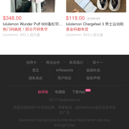
大，一咬就喷汁。相比来说，羊棒骨味道就一般啦，比较清
淡，肉也有点少，可点可不点吧。🥗凉菜白菜拌蛰皮，也还
$348.00
$119.00
不错，清淡爽口！最后吃个脆脆的小糖饼，结束战斗哈哈！
$198.00
lululemon Wunder Puff 600蓬松羽绒夹克
lululemon Chargefeel 3 男士运动鞋
👉🏻作为家常菜，味道还是不错滴，蛮推荐哦～
...
热门码疯抢！部分尺码售空
黄金码都有货
lululemon
853人感兴趣
lululemon
833人感兴趣
来源：google 封面：后海味北京铜锅涮肉 google map 版权
属于原作者
信用卡
商业合作
联系我们
双十一
多伦多火锅推荐2023 - 刘一手火锅、
大龙燚火锅、快乐小羊自助火锅等8家
黑五
InRewards
饭团外卖
店推荐
隐私条款
用户协议
版权声明
IPICKU
4.2w
触屏版
电脑版
下载App
2017©dealmoon.ca
多伦多自助/任食火锅推荐 - 刘一手、
页面信息由用户分享或品牌、商家提供，由Dealmoon核实后发布折
快乐小羊、宽窄巷子、贤和庄、后海
扣广告
味美食盘点！
Dealmoon may get paid by brands or deals when user buy
加国铲屎官
through links
3.2w
2