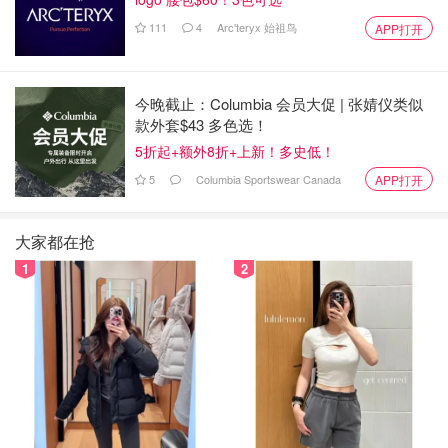
111
4
Arc'teryx 始祖鸟
APP打开
价格盘点
今晚截止：Columbia 会员大促 | 张婧仪类似
款外套$43 多色选！
5折起+额外8折+上新！多史低！
5
Columbia Sportswear Canada
APP打开
大家都在抢
1
2