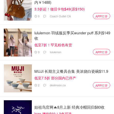
内￥1488)
3.3折起！做旧卡包$49(原$150)
0
Coach Outlet CA
APP打开
lululemon 羽绒服反季买wunder puff 系列$149
收
低至7折！罕见粉色有货
3
lululemon
APP打开
MUJI 长期主义餐具合集 美浓烧白瓷碗$11.9
低至7.5折 部分国内已停产
2
dealmoon.ca
APP打开
始祖鸟官网🔥8月上新 经典冷帽回归$80收
logo 腰包$60！3色可选