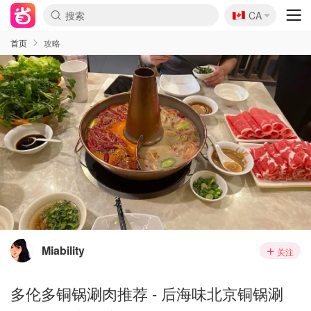
🇨🇦
CA
首页
攻略
Miability
关注
多伦多铜锅涮肉推荐 - 后海味北京铜锅涮