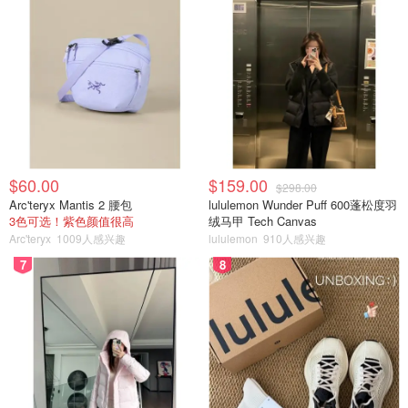
$60.00
$159.00
$298.00
Arc'teryx Mantis 2 腰包
lululemon Wunder Puff 600蓬松度羽
3色可选！紫色颜值很高
绒马甲 Tech Canvas
我小鱼干儿呢
查看原帖
9
Arc'teryx
1009人感兴趣
lululemon
910人感兴趣
7
8
前两天去吃了一家新开没多久的店，叫马记牛羊馆。味道还
不错💰价格也适中，推荐大家来试试哈！ 就在大都会那个
plaza，鸿鸣烧烤旁边。它家的噱头是羊汤免费续汤🫕我们俩
人，点一个小份羊汤，然后喝没了服务员就会主动过来加
汤，真的喝到饱哈哈！ 重点来了！🐏干煸羊排，一定要点，
太香了友友们！是那种酥脆，然后滋滋冒油，一咬满口留
香，我太爱了😋真的吃不够！ 然后羊肉烧麦也不错，皮薄馅