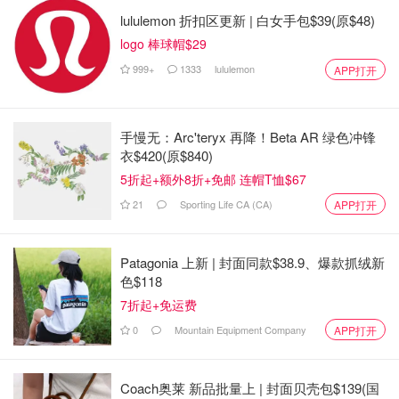
lululemon 折扣区更新 | 白女手包$39(原$48)
logo 棒球帽$29
999+
1333
lululemon
APP打开
手慢无：Arc'teryx 再降！Beta AR 绿色冲锋
衣$420(原$840)
5折起+额外8折+免邮 连帽T恤$67
21
Sporting Life CA (CA)
APP打开
地址：3636 Steeles Ave E #116, Markham, ON
Patagonia 上新 | 封面同款$38.9、爆款抓绒新
色$118
时间：周一到日：11 a.m.–11 p.m.
7折起+免运费
订座方式：(905) 415-8988
0
Mountain Equipment Company
APP打开
Coach奥莱 新品批量上 | 封面贝壳包$139(国