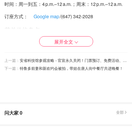
时间：周一到五：4 p.m.–12 a.m.；周末：12 p.m.–12 a.m.
订座方式：
Google map
/(647) 342-2028
菜单价格盘点
展开全文
人均消费：30加币左右
上一篇：
安省科技馆参观攻略 - 官宣永久关闭！门票预订、免费活动、特色展览盘点！
下一篇：
特鲁多前妻和新欢约会被拍，带娃在唐人街中餐厅共进晚餐！
问大家
0
全部