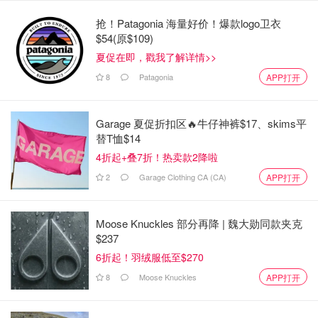
抢！Patagonia 海量好价！爆款logo卫衣
$54(原$109)
夏促在即，戳我了解详情>>
8
Patagonia
APP打开
Garage 夏促折扣区🔥牛仔神裤$17、skims平
替T恤$14
Evie Ring 是我们在 2024 年 CES 展会上推出的最佳产品之
4折起+叠7折！热卖款2降啦
一，它是一款专为女性健康设计的健康追踪器。它可以佩戴
在任何手指上，跟踪睡眠、心率、血氧水平和步数。其微型
2
Garage Clothing CA (CA)
APP打开
电池可持续使用数天，然后才需要充电。Evie Ring 现在接
受预订，本月底开始发货。
Moose Knuckles 部分再降 | 魏大勋同款夹克
$237
eviering.com
6折起！羽绒服低至$270
Evie Ring
8
Moose Knuckles
APP打开
$269
购买