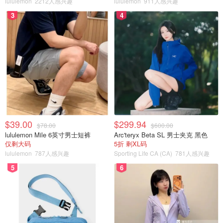
lululemon
2212人感兴趣
lululemon
911人感兴趣
$1,799（预计零售价为$2,299，优惠500元），该设备预计
3
4
将于 3 月初开始发货。
Best Buy
Segway Ninebot Gokart Pro Electric Go Kart
(25km Max Range / 37km/h Top Speed) -
Grey/Black | Best Buy Canada
购买
JBuds Lux ANC headphones: $80
$39.00
$299.94
$78.00
$600.00
lululemon Mile 6英寸男士短裤
Arc'teryx Beta SL 男士夹克 黑色
仅剩大码
5折 剩XL码
lululemon
787人感兴趣
Sporting Life CA (CA)
781人感兴趣
5
6