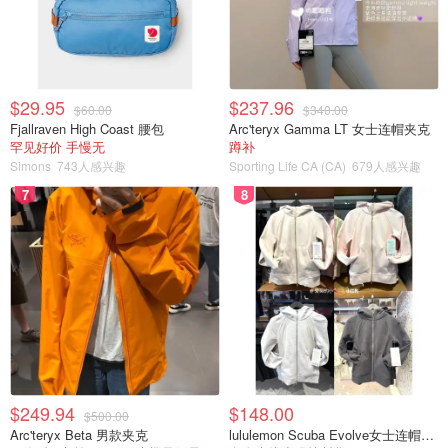
JLab 在 CES 2024 上推出了新款耳罩式降噪耳机，支持蓝
牙多点和谷歌快速配对。JLab 目前正在接受白色、石墨
$29.95
$237.96
$60.00
$340.00
色、鼠尾草色和淡紫色四种颜色耳机的预订，预计二月份开
Fjallraven High Coast 腰包
Arc'teryx Gamma LT 女士连帽夹克
始发货。
罕见好价 手慢无
蹲补
Simons
743人感兴趣
Sporting Life CA (CA)
679人感兴趣
Jackery Explorer 100 Plus: $109
7
8
$249.94
$148.00
$500.00
Arc'teryx Beta 男款夹克
lululemon Scuba Evolve女士连帽卫衣 全拉链