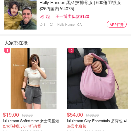
Helly Hansen 黑科技排骨服 | 600蓬羽绒服
Segway Go Kart Pro 2: $1,799
$252(国内￥4075)
5折起！ 王一博类似款$120
1
Helly Hansen CA
APP打开
大家都在抢
1
2
Segway 的 Go Kart Pro 2 解决了冬季如何使用卡丁车的问
题--当然是把它用作游戏控制器！这台光滑的机器最高时速
可达 26.7 英里，新方向盘包括一个 D-pad 和按钮，让你可
$19.00
$54.00
$88.00
$108.00
以把它当作视频游戏控制器使用。
lululemon Softstreme 女士高腰短裤 10cm
lululemon City Essentials 肩背包 4L
2.1折抄底，0~4码有货
热卖小粉包
百思买目前正在销售 Go Kart Pro 2 的预订单，价格为