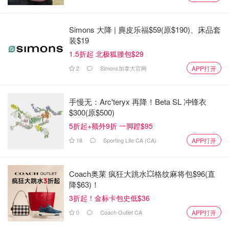
Simons 大降 | 麂皮乐福$59(原$190)、床品套
装$19
1.5折起 北极狐腰包$29
2
Simons加拿大官网
APP打开
Segway 旗下的 Ninebot 品牌制造了一些最好的电动滑板
手慢无：Arc'teryx 再降！Beta SL 冲锋衣
车，它的最新产品售价不到 500元，非常超值。E2 Pro 的
$300(原$500)
最高时速为 15.5 英里，续航里程为 16.8 英里，还具有防滑
5折起+额外9折 一脚蹬$95
牵引控制、车把内置转向灯和支持苹果的 "查找我的应用
18
Sporting Life CA (CA)
APP打开
"等实用功能。这款产品现在可以预购，并享受50元的首发
折扣，本月晚些时候开始发货。
Coach奥莱 疯狂大跳水💥格纹麻将包$96(直
Evie Ring: $269
降$63)！
3折起！金标卡包史低$36
0
Coach Outlet CA
APP打开