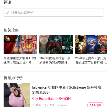
评论
打开App写评论
Anker 最新推出的便携式电站有500元的折扣，值得那些需
要在离网状态下防止断电或为小家电供电的人考虑。它的容
量为 3.84 千瓦时，最大输出功率为 6,000 瓦，因此相当重
相关攻略
型，你可以将它与太阳能电池板或更多 Anker 电池搭配使
用，随着时间的推移扩展你的系统。
Anker CA
Anker SOLIX F3800 Portable Power Station
荷兰弟重返大银幕‼️《蜘
2026韩国电影推荐 | 最
2026综艺推荐 - 热门好
3840Wh | 6000W - Anker US
蛛侠：崭新之日》🕷️北
新好看的韩国电影排行
看的综艺节目排行榜 - 
美热映中❣️阵容豪华✨🤩
榜，必看盘点！8月最
月最新:《​​披荆斩棘
$3499
购买
新！(持续更新）
2026》回归啦
折扣排行榜
Segway Ninebot eKickScooter E2 Pro: $450
lululemon 折扣区更新 | Softstreme 短裤抄底
$19(原$88)
City Essentials 小粉包$54
999+
1333
lululemon
APP打开