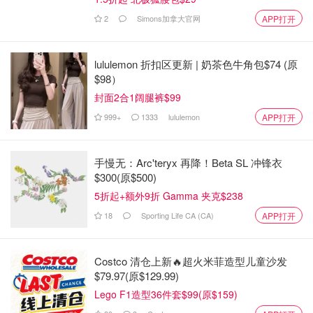
2
Simons加拿大官网
APP打开
Service Ontario扩大服务，开设4个现
场公证服务点，可以在线注册车辆！
lululemon 折扣区更新 | 奶茶色牛角包$74 (原
$98）
OOliviaZZ
3356
封面2合1阔腿裤$99
999+
1333
lululemon
APP打开
好消息！安省官宣， 64个繁忙Service
Ontario扩大服务，办驾照和健康卡更
快、更容易！
手慢无：Arc'teryx 再降！Beta SL 冲锋衣
$300(原$500)
OOliviaZZ
1557
5折起+额外9折 Gamma 夹克$238
18
Sporting Life CA (CA)
APP打开
安省警察提醒，超100万司机忘做这
事，将面临高达$1000的罚款！
Costco 清仓上新🔥超火米菲造型儿童沙发
$79.97(原$129.99)
Miability
3302
Lego F1造型36件套$99(原$159)