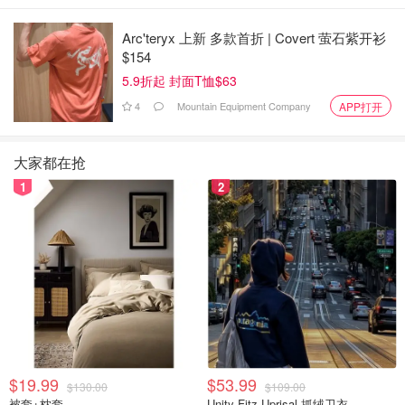
Arc'teryx 上新 多款首折 | Covert 萤石紫开衫
$154
5.9折起 封面T恤$63
4
Mountain Equipment Company
APP打开
大家都在抢
1
2
$19.99
$53.99
$130.00
$109.00
被套+枕套
Unity Fitz Uprisal 抓绒卫衣