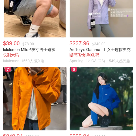
$39.00
$237.96
$78.00
$340.00
lululemon Mile 6英寸男士短裤
Arc'teryx Gamma LT 女士连帽夹克
仅剩大码
断码飞快!剩XL码
lululemon
1669人感兴趣
Sporting Life CA (CA)
1549人感兴趣
7
8
$249.94
$299.94