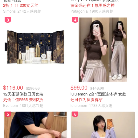
2折了！! 230支天丝
黄金码还在！氛围感之神
Simons
2142人感兴趣
Patagonia
1900人感兴趣
3
4
$116.00
$99.00
$290.00
$148.00
12天圣诞倒数日历套装
lululemon 2合1宽腿连体裤 女款
史低！值$565 变相2折
还可作为抹胸裤穿
Eve Lom
1881人感兴趣
lululemon
1733人感兴趣
5
6