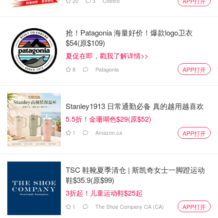
20
3
Costco
APP打开
抢！Patagonia 海量好价！爆款logo卫衣
$54(原$109)
夏促在即，戳我了解详情>>
8
Patagonia
APP打开
Stanley1913 日常通勤必备 真的越用越喜欢
5.5折！金珊瑚色$29(原$52)
1
Amazon.ca
APP打开
TSC 鞋靴夏季清仓 | 斯凯奇女士一脚蹬运动
鞋$35.9(原$99)
3折起！儿童运动鞋$25起
1
The Shoe Company CA (CA)
APP打开