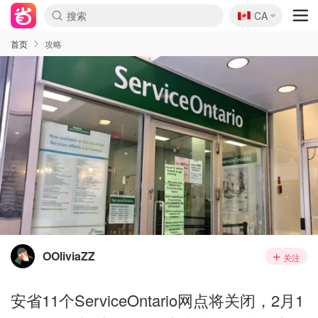
🇨🇦
CA
首页
攻略
OOliviaZZ
关注
安省11个ServiceOntario网点将关闭，2月1