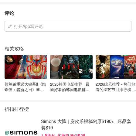
Welland
评论
Keswick
打开App写评论
Hamilton
Stoney Creek
相关攻略
荷兰弟重返大银幕‼️《蜘
2026韩国电影推荐 | 最
2026综艺推荐 - 热门好
蛛侠：崭新之日》🕷️北
新好看的韩国电影排行
看的综艺节目排行榜 - 
美热映中❣️阵容豪华✨🤩
榜，必看盘点！8月最
月最新:《​​披荆斩棘
新！(持续更新）
2026》回归啦
折扣排行榜
Simons 大降 | 麂皮乐福$59(原$190)、床品套
装$19
来源：
citynews
封面：citynews
1.5折起 北极狐腰包$29