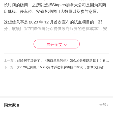
长时间的磋商，之所以选择Staples加拿大公司是因为其商
店规模、停车位、安省各地的门店数量以及参与意愿。
这些信息亭是 2023 年 12 月首次宣布的试点项目的一部
分，该项目旨在“降低向公众提供政府服务的总体成本”，安
省人可以在这些信息亭办理更新驾驶执照和健康卡等事务。
展开全文
以下 11 个 ServiceOntario 地点将关闭：
Toronto Leaside
上一篇：
已经10年过去了，《来自星星的你》怎么还是难以超越？！看看有没有你的回忆杀！
Windsor East
下一篇：
$36.29已到账！Meta集体诉讼和解将赔5100万，加拿大四省用户领到补偿了！
London South
Newmarket
Mississauga West
Strathroy
问大家
0
全部
Tillsonburg