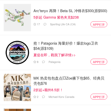
Arc'teryx 再降！Beta SL 冲锋衣$300(原$500)
5折起 Gamma 紫色夹克$238
17
Sporting Life CA (CA)
APP打开
抢！Patagonia 海量好价！爆款logo卫衣
$54(原$109)
夏促在即，戳我了解详情>>
8
Patagonia
APP打开
MK 热卖包包盘点💥Zoe腋下包$65、经典贝
壳包$76
2折起+额外8.5折！
2
Michael Kors Canada
APP打开