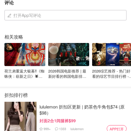
评论
打开App写评论
相关攻略
荷兰弟重返大银幕‼️《蜘
2026韩国电影推荐 | 最
2026综艺推荐 - 热门好
蛛侠：崭新之日》🕷️北
新好看的韩国电影排行
看的综艺节目排行榜 - 
美热映中❣️阵容豪华✨🤩
榜，必看盘点！8月最
月最新:《​​披荆斩棘
新！(持续更新）
2026》回归啦
折扣排行榜
lululemon 折扣区更新 | 奶茶色牛角包$74 (原
$98）
封面2合1阔腿裤$99
999+
1333
lululemon
APP打开