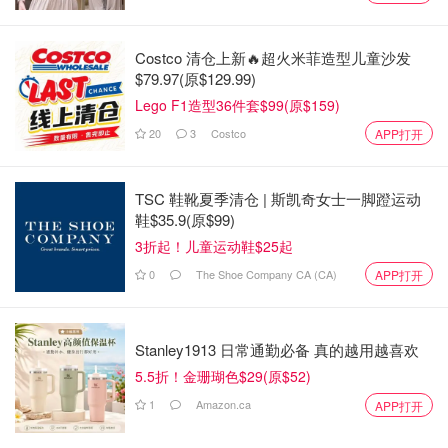
封面：Marché Newon官网
Costco 清仓上新🔥超火米菲造型儿童沙发
$79.97(原$129.99)
黎巴嫩快餐Boustan攻略 - 多伦多和蒙
Lego F1造型36件套$99(原$159)
特利尔地址、价格盘点、点菜推荐！
20
3
Costco
APP打开
OOliviaZZ
1900
TSC 鞋靴夏季清仓 | 斯凯奇女士一脚蹬运动
鞋$35.9(原$99)
蒙特利尔美食推荐 | 10家蒙特利尔$10
3折起！儿童运动鞋$25起
以内就能吃到美食！快来收藏起来打
卡吧！
0
The Shoe Company CA (CA)
APP打开
Miability
1.5w
Stanley1913 日常通勤必备 真的越用越喜欢
蒙特利尔居民福利卡（Accès Montréal
5.5折！金珊瑚色$29(原$52)
card）申请指南 | 超多艺术、体育和娱
1
Amazon.ca
APP打开
乐活动都能打折！
Lizyy
6657