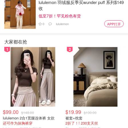
lululemon 羽绒服反季买wunder puff 系列$149
收
低至7折！罕见粉色有货
0
lululemon
APP打开
大家都在抢
1
2
$99.00
$19.99
$148.00
$130.00
lululemon 2合1宽腿连体裤 女款
被套+枕套
还可作为抹胸裤穿
2折了！! 230支天丝