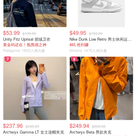
$53.99
$49.95
$109.00
$150.00
Unity Fitz Uprisal 抓绒卫衣
Nike Dunk Low Retro 男士休闲运动鞋
黄金码还在！氛围感之神
8码 抢到赚
Patagonia
1803人感兴趣
Simons
1475人感兴趣
7
8
$237.96
$249.94
$340.00
$500.00
Arc'teryx Gamma LT 女士连帽夹克
Arc'teryx Beta 男款夹克