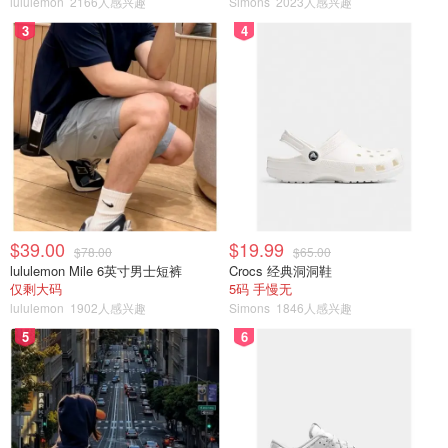
lululemon
2166人感兴趣
Simons
2023人感兴趣
3
4
$39.00
$19.99
$78.00
$65.00
lululemon Mile 6英寸男士短裤
Crocs 经典洞洞鞋
仅剩大码
5码 手慢无
lululemon
1902人感兴趣
Simons
1846人感兴趣
5
6