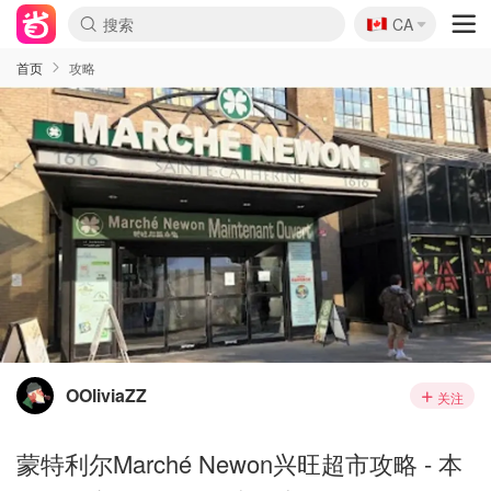
🇨🇦
CA
首页
攻略
OOliviaZZ
关注
蒙特利尔Marché Newon兴旺超市攻略 - 本