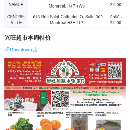
NAMUR
21h00
Montréal, H4P 1W9
CENTRE-
1616 Rue Saint-Catherine O, Suite 302
9h00 -
VILLE
Montreal H3H 1L7
21h00
​兴旺超市本周特价
Downtown 店