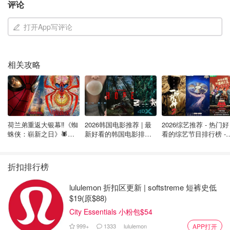
评论
打开App写评论
相关攻略
荷兰弟重返大银幕‼️《蜘
2026韩国电影推荐 | 最
2026综艺推荐 - 热门好
蛛侠：崭新之日》🕷️北
新好看的韩国电影排行
看的综艺节目排行榜 - 
美热映中❣️阵容豪华✨🤩
榜，必看盘点！8月最
月最新:《​​披荆斩棘
新！(持续更新）
2026》回归啦
折扣排行榜
lululemon 折扣区更新 | softstreme 短裤史低
$19(原$88)
City Essentials 小粉包$54
999+
1333
lululemon
APP打开