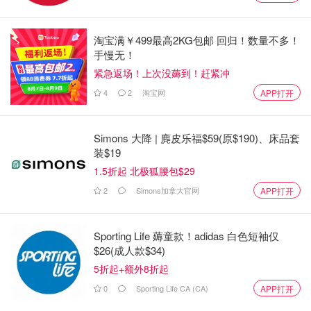
淘宝满￥499最高2KG包邮 回归！数量不多！
手慢无！
紧急返场！上次没薅到！赶紧冲
4
2
淘宝网
APP打开
Simons 大降 | 麂皮乐福$59(原$190)、床品套
装$19
1.5折起 北极狐腰包$29
2
Simons加拿大官网
APP打开
Sporting Life 薅童款！adidas 白色短袖仅
$26(成人款$34)
5折起+额外8折起
0
Sporting Life CA (CA)
APP打开