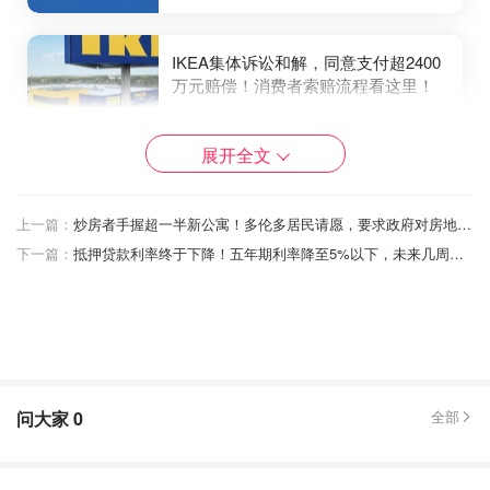
IKEA集体诉讼和解，同意支付超2400
万元赔偿！消费者索赔流程看这里！
OOliviaZZ
5212
展开全文
花费12亿美元！TD银行涉及有史以来
上一篇：
炒房者手握超一半新公寓！多伦多居民请愿，要求政府对房地产利润征收新税！
最大的庞氏骗局，诉讼达成和解！
下一篇：
抵押贷款利率终于下降！五年期利率降至5%以下，未来几周内进一步降低！
OOliviaZZ
2823
问大家
0
全部