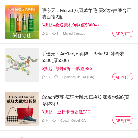
限今天：Murad 八哥薅羊毛 买2送9件🎁含正
装面霜2瓶
6折起+叠送豪礼9件(值$300+)
2
8
Murad Canada
APP打开
手慢无：Arc'teryx 再降！Beta SL 冲锋衣
$300(原$500)
5折起+额外9折 一脚蹬$95
18
Sporting Life CA (CA)
APP打开
Coach奥莱 疯狂大跳水💥格纹麻将包$96(直
降$63)！
3折起！金标卡包史低$36
0
Coach Outlet CA
APP打开