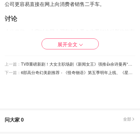
公司更容易直接在网上向消费者销售二手车。
讨论
小伙伴们，大家对在网上买车怎么看？你看好这种新的购车
方式吗？欢迎在评论区发表看法哦！
展开全文
来源：
CNBC
，封面图Credit：Robyn Beck/AFP/Getty
Images
上一篇：
TVB重磅新剧！大女主职场剧《新闻女王》强推👍佘诗曼再"宫斗"气场爆棚！
下一篇：
6部高分奇幻美剧推荐 - 《怪奇物语》第五季明年上线、《星期三》全网爆火！
「该文章来自@省钱君-北美省钱快报，版权归原作者所
有」
亚马逊要涨价！在成本上涨的情况
下，亚马逊将提高假期的第三方卖家
费用！
问大家
0
全部
OOliviaZZ
2202