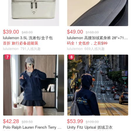
$39.00
$49.00
$48.00
$168.00
lululemon 3.5L 洗漱包/盒子包
lululemon 高腰加绒紧身裤 28"≈71cm 5个口袋
首折 旅行必备超能装
码全！史低价，之前$99
lululemon
791人感兴趣
lululemon
669人感兴趣
7
8
$42.28
$53.99
$89.50
$109.00
Polo Ralph Lauren French Terry 女童连帽卫衣 7-16码
Unity Fitz Uprisal 抓绒卫衣