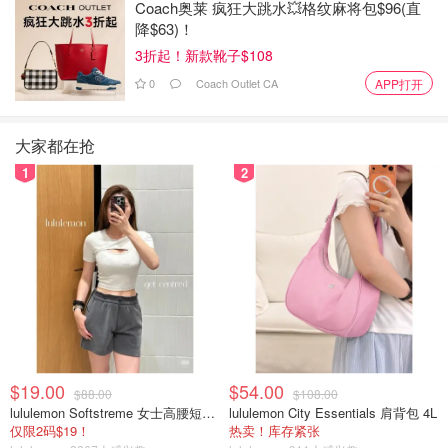
Coach奥莱 疯狂大跳水💥格纹麻将包$96(直
降$63)！
3折起！新款靴子$108
0
Coach Outlet CA
APP打开
大家都在抢
1
2
$19.00
$54.00
$88.00
$108.00
lululemon Softstreme 女士高腰短裤 10cm
lululemon City Essentials 肩背包 4L
仅限2码$19！
热卖！库存紧张