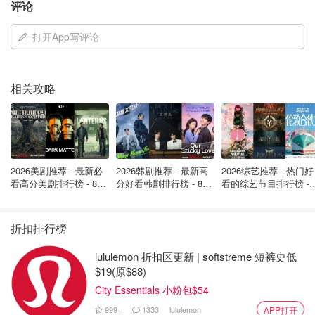
评论
学坏了！亚马逊 Prime Video 很快将强
制播广告，每月花$2.99可以去掉！
打开App写评论
是momo酱
1711
1
相关攻略
Amazon 拆股生效，周一开始交易！股
价在百元左右
省钱君
2110
2026美剧推荐 - 最新必
2026韩剧推荐 - 最新高
2026综艺推荐 - 热门好
看高分美剧排行榜 - 8月
分好看韩剧排行榜 - 8月
看的综艺节目排行榜 - 
最新: 《​​足球教练 》第
最新：丁海寅《我的荒
月最新:《​​伦敦合伙人
四季回归！
糖恋爱 》上线❣️
回归啦
折扣排行榜
lululemon 折扣区更新 | softstreme 短裤史低
$19(原$88)
City Essentials 小粉包$54
999+
1333
lululemon
APP打开