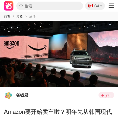
🇨🇦
CA
首页
攻略
旅行
省钱君
关注
Amazon要开始卖车啦？明年先从韩国现代