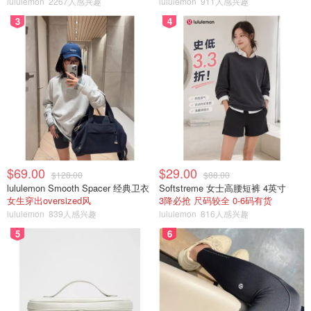
lululemon
2267人感兴趣
lululemon
911人感兴趣
3
4
$69.00
$29.00
$128.00
$88.00
lululemon Smooth Spacer 经典卫衣
Softstreme 女士高腰短裤 4英寸
女生穿出oversized风
3降必抢 尺码较全 0-6码有货
lululemon
839人感兴趣
lululemon
816人感兴趣
5
6