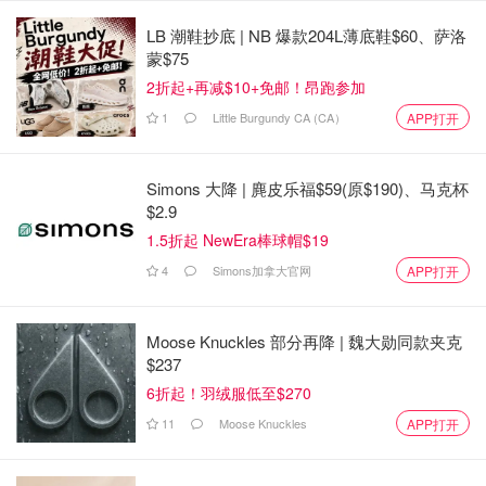
LB 潮鞋抄底 | NB 爆款204L薄底鞋$60、萨洛
蒙$75
2折起+再减$10+免邮！昂跑参加
1
Little Burgundy CA (CA）
APP打开
Simons 大降 | 麂皮乐福$59(原$190)、马克杯
$2.9
1.5折起 NewEra棒球帽$19
4
Simons加拿大官网
APP打开
Moose Knuckles 部分再降 | 魏大勋同款夹克
$237
6折起！羽绒服低至$270
11
Moose Knuckles
APP打开