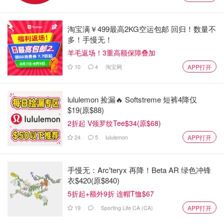
Amazon 亚马逊
淘宝满￥499最高2KG空运包邮 回归！数量不
多！手慢无！
羊毛返场！3重高额保障叠加
10
4
淘宝网
APP打开
lululemon 捡漏🔥 Softstreme 短裤4降仅
$19(原$88)
2折起 V领罗纹Tee$34(原$68)
24
5
lululemon
APP打开
手慢无：Arc'teryx 再降！Beta AR 绿色冲锋
衣$420(原$840)
5折起+额外9折 连帽T恤$67
19
Sporting Life CA (CA)
APP打开