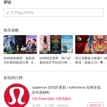
Markham, ON L3R 0W4
评论
卖送餐
多伦多 NEW
+1(905) 305-6661
点击订餐
-
KENNEDY SQUARE
打开App写评论
新旺角店外卖自
11:00am - 10:00pm
取
(Mon - Sun)
36-170 University Ave
相关攻略
W, Waterloo, ON N2L
点击订餐
- 外
3E9
卖送餐
滑铁卢
+1(519) 208-0988
点击订餐
- 滑
铁卢店外卖自取
11:00am - 10:00pm
(Mon - Sun)
2026韩剧推荐 - 最新高
2026综艺推荐 - 热门好
荷兰弟重返大银幕‼️《
分好看韩剧排行榜 - 8月
看的综艺节目排行榜 - 8
蛛侠：崭新之日》🕷️北
275 Bank St.,
最新：丁海寅《我的荒
月最新:《​​伦敦合伙人》
美热映中❣️阵容豪华✨
点击订餐
- 外
糖恋爱 》上线❣️
回归啦
Ottawa ON K2P 2L6
卖送餐
折扣排行榜
渥太华
+1(613) 680-6366
点击订餐
-
Ottawa店外卖自
lululemon 折扣区更新 | softstreme 短裤史低
11:30am - 9:00pm (Mon
取
$19(原$88)
- Sun)
City Essentials 小粉包$54
2740 Pembina Hwy,
点击订餐
- 外
999+
1333
lululemon
APP打开