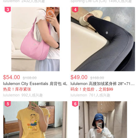
lululemon
2432人感兴趣
Sporting Life CA (CA)
1496人感兴趣
3
4
$54.00
$49.00
$108.00
$168.00
lululemon City Essentials 肩背包 4L
lululemon 高腰加绒紧身裤 28"≈71cm 5个口袋
热卖！库存紧张
码全！史低价，之前$99
lululemon
992人感兴趣
lululemon
761人感兴趣
图片来自@Yang's Braised Chicken Rice/Facebook，版权属原作者
5
6
有四种不同的辣度，从不辣一直到“变态级”辣。大家可以根
据自己的口味进行选择。