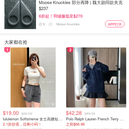
Moose Knuckles 部分再降 | 魏大勋同款夹克
$237
6折起！羽绒服低至$270
9
Moose Knuckles
APP打开
图片来自官网截图，版权属原作者
大家都在抢
杨铭宇黄焖鸡米饭特色
1
2
山东风味的红烧鸡是这家餐厅里唯一的一道菜！这道菜非常
简单，但超级多汁，混合了香菇和蔬菜根据风味。
无骨黄焖鸡饭实际上是不用油烹制的，它的味道来自一种特
殊的海鲜酱。完成后，这个看似简单的菜品就会热腾腾地端
上桌，配上米饭味道绝美。
$19.00
$42.28
$88.00
$89.50
lululemon Softstreme 女士高腰短裤 10cm
Polo Ralph Lauren French Terry 女童连帽卫衣 7-16码
2.1折抄底，仅剩小码！
之前$66.96