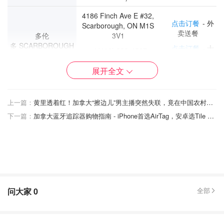
4186 Finch Ave E #32,
点击订餐
- 外
Scarborough, ON M1S
卖送餐
多伦
3V1
多 SCARBOROUGH
点击订餐
- 士
+1(416) 298-4567
嘉堡店外卖自取
11:00am - 11:00pm
展开全文
点击订餐
-
5285 Yonge St, North
外卖送餐
York, ON. M2N 5R3
多伦多 NORTH
上一篇：
黄里透着红！加拿大“擦边儿”男主播突然失联，竟在中国农村小学支教建图书馆！
点击订餐
-
YORK
+1(416)223-6696
下一篇：
加拿大蓝牙追踪器购物指南 - iPhone首选AirTag，安卓选Tile Mate!
Yonge店外卖自
11:30am - 5:00am
取
780 Burnhamthorpe Rd.
点击订餐
-
W, Mississaug, ON. L5C
外卖送餐
多伦
3X3
多 MISSISSAUGA
点击订餐
- 密
+1(905)232-8867
西店外卖自取
问大家
0
全部
11:30am - 11:00pm
C4-8380 Kennedy Rd
点击订餐
- 外