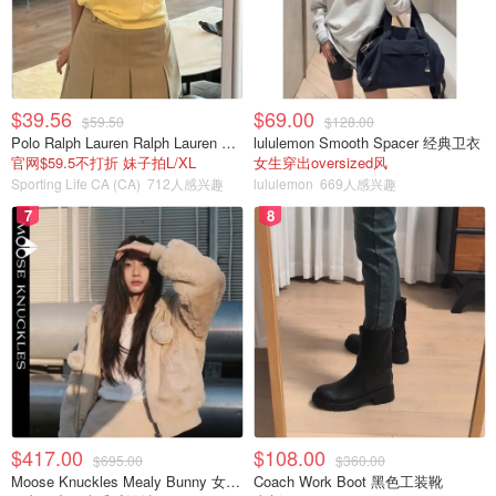
$39.56
$69.00
$59.50
$128.00
Polo Ralph Lauren Ralph Lauren Polo Bear 女童棉T恤 染色 1件
lululemon Smooth Spacer 经典卫衣
官网$59.5不打折 妹子拍L/XL
女生穿出oversized风
Sporting Life CA (CA)
712人感兴趣
lululemon
669人感兴趣
7
8
$417.00
$108.00
$695.00
$360.00
Meghan萌萌
查看原帖
9
Moose Knuckles Mealy Bunny 女士双面穿连帽外套
Coach Work Boot 黑色工装靴