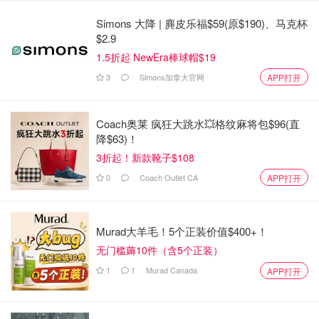
+1(604) 558-3816
UBC店外卖自取
10:00am - 12:00am
Simons 大降 | 麂皮乐福$59(原$190)、马克杯
$2.9
点击订餐
- 外
1606-4500, Kingsway,
1.5折起 NewEra棒球帽$19
卖送餐
Burnaby, BC V5H 2A9
3
Simons加拿大官网
APP打开
温哥华 BURNABY
点击订餐
-
+1(604) 568-1616
Burnaby店外卖
10:00am - 12:00am
自取
Coach奥莱 疯狂大跳水💥格纹麻将包$96(直
降$63)！
菜单价格参考
3折起！新款靴子$108
店内特色菜品价格不贵且大碗能吃饱！还可以额外加料！
0
Coach Outlet CA
APP打开
Murad大羊毛！5个正装价值$400+！
无门槛薅10件（含5个正装）
1
1
Murad Canada
APP打开