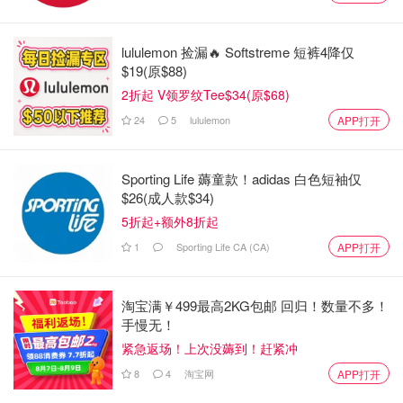
Winnipeg, MB R3T 2H7
卖送餐
温尼伯
+1(204) 306-4688
点击订餐
-
lululemon 捡漏🔥 Softstreme 短裤4降仅
Winnipeg店外卖
11:00am - 9:00pm (Mon
自取
$19(原$88)
- Sun)
2折起 V领罗纹Tee$34(原$68)
10167 109 St. NW,
点击订餐
- 外
24
5
lululemon
APP打开
卖送餐
Edmonton, AB T5J 3P1
埃德蒙顿
点击订餐
-
+1(587) 402-8979
Edmonton店外
Sporting Life 薅童款！adidas 白色短袖仅
11:00am - 10:00pm
卖自取
$26(成人款$34)
5折起+额外8折起
点击订餐
- 外
130-8100 Ackroyd Rd
卖送餐
1
Sporting Life CA (CA)
Richmond BC V6X 3K2
APP打开
温哥华 RICHMOND
点击订餐
-
+1(604) 370-3738
Richmond店外
10:00am - 12:00am
淘宝满￥499最高2KG包邮 回归！数量不多！
卖自取
手慢无！
201-5728 University
紧急返场！上次没薅到！赶紧冲
点击订餐
-
Blvd Vancouver BC V6T
外卖送餐
8
4
淘宝网
APP打开
1K6
温哥华 UBC
点击订餐
-