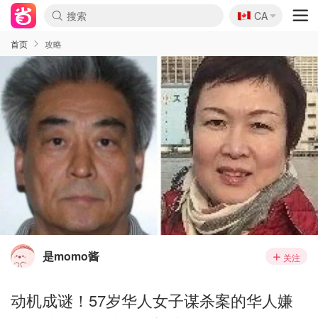
🇨🇦
CA
首页
攻略
是momo酱
关注
动机成谜！57岁华人女子谋杀案的华人嫌