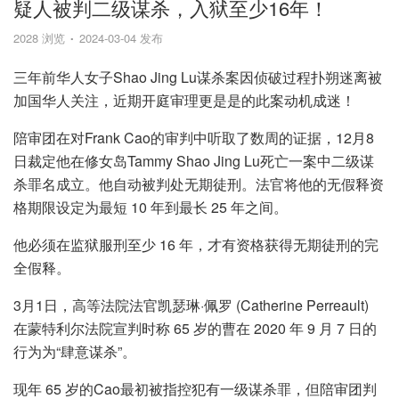
疑人被判二级谋杀，入狱至少16年！
2028 浏览
2024-03-04 发布
三年前华人女子Shao Jing Lu谋杀案因侦破过程扑朔迷离被
加国华人关注，近期开庭审理更是是的此案动机成迷！
陪审团在对Frank Cao的审判中听取了数周的证据，12月8
日裁定他在修女岛Tammy Shao Jing Lu死亡一案中二级谋
杀罪名成立。他自动被判处无期徒刑。法官将他的无假释资
格期限设定为最短 10 年到最长 25 年之间。
他必须在监狱服刑至少 16 年，才有资格获得无期徒刑的完
全假释。
3月1日，高等法院法官凯瑟琳·佩罗 (Catherine Perreault)
在蒙特利尔法院宣判时称 65 岁的曹在 2020 年 9 月 7 日的
行为为“肆意谋杀”。
现年 65 岁的Cao最初被指控犯有一级谋杀罪，但陪审团判