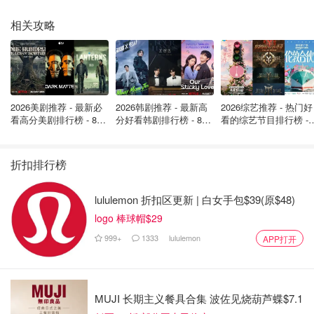
相关攻略
2026美剧推荐 - 最新必
2026韩剧推荐 - 最新高
2026综艺推荐 - 热门好
看高分美剧排行榜 - 8月
分好看韩剧排行榜 - 8月
看的综艺节目排行榜 - 
最新: 《​​足球教练 》第
最新：丁海寅《我的荒
月最新:《​​伦敦合伙人
四季回归！
糖恋爱 》上线❣️
回归啦
折扣排行榜
图片来自@法庭文件，版权属原作者
lululemon 折扣区更新 | 白女手包$39(原$48)
logo 棒球帽$29
Ferguson说："
凶手就在车库里等着
。"
999+
1333
lululemon
APP打开
"没有人是Shao Jing Lu遭遇的目击者。没有人承认，更没
有人承担责任"。
Ferguson说，虽然凶杀案的动机仍然是个谜，但检方将证
MUJI 长期主义餐具合集 波佐见烧葫芦蝶$7.1