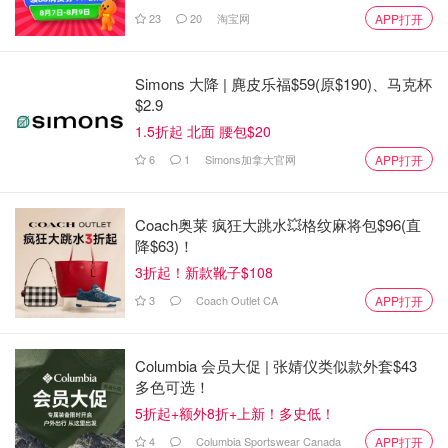
23
20
淘宝网
APP打开
Cao之所以能够使用旧门禁卡进入大楼，是因为他仍在使用
旧门禁卡领取寄往他以前住址的邮件。
Simons 大降 | 麂皮乐福$59(原$190)、马克杯
检察官还告诉陪审团，他们将看到Cao在下午1:16离开大楼
$2.9
时身穿连帽衫、头戴兜帽的证据，尽管Lu被杀时室外温度为
1.5折起 北面 腰包$20
30摄氏度。
6
1
Simons加拿大官网
APP打开
Ferguson说，控方打算证明的五个关键要素是：
Coach奥莱 疯狂大跳水💥格纹麻将包$96(直
Shao Jing Lu遇害时，Frank Cao在车库里；
降$63)！
3折起！新款靴子$108
Frank Cao有机会杀死Shao Jing Lu；
3
Coach Outlet CA
APP打开
Frank Cao不应该在车库里；
Frank Cao在车库里呆了五个小时；
Columbia 会员大促 | 张婧仪类似款外套$43
受害人Shao Jing Lu尸体上有Frank Cao的DNA。
多色可选！
5折起+额外8折+上新！多史低！
高等法院法官Catherine Perreault将主持审判，她告诉陪审
4
Columbia Sportswear Canada
APP打开