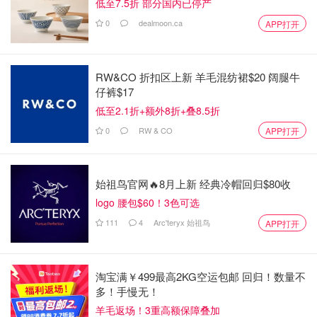
明Frank Cao有机会杀死她，而且在她的钱包和左手指甲缝
低至7.5折 部分国内已停产
里
发现了他的DNA
，尽管Cao显然在极力掩盖罪行。
0
dealmoon.ca
APP打开
Shao Jing Lu的尸体被放置在车内地板上的前排和后排座椅
之间。凶手还调整了前排座椅，试图隐藏尸体。
RW&CO 折扣区上新 羊毛混纺裙$20 阔腿牛
仔裤$17
Lu 的丈夫和女儿在一段时间没有她的消息后开始担心，于
低至2.1折+额外8折+叠8.5折
是发现了这起案件。她当天预约的美容师也询问了她的情
0
RW & CO
APP打开
况。
最初，犯罪现场几乎没有为调查人员提供什么证据，直到在
尸体上发现了其他人的 DNA。
始祖鸟官网🔥8月上新 经典冷帽回归$80收
logo 腰包$60！3色可选
犯罪现场推测
111
4
Arc'teryx 始祖鸟
APP打开
Ferguson说，陪审团将看到证据，证明Cao在大楼里呆了五
个小时，尽管他并不住在那里。
淘宝满￥499最高2KG空运包邮 回归！数量不
多！手慢无！
检察官透露，Cao曾在该楼拥有一套公寓，还在那里租了一
羊毛返场！3重高额保障叠加
个单元，但案发时他住在别处。