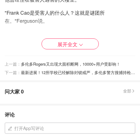
"Frank Cao是受害人的什么人？这就是谜团所
在。"Ferguson说。
受害者的尸体于 2020 年 9 月 7 日在她的车内被发现，当时
她的车停在她居住的公寓楼的内部车库。
展开全文
57 岁的受害人遇害数月后，Cao被捕并接受了审讯。检察
官说，他否认认识Lu，也否认案发当天他在场。
上一篇：
多伦多Rogers又出现大面积断网，10000+用户受影响！
下一篇：
最新进展！12所学校已经解除封锁戒严，多伦多警方搜捕持枪者！
Ferguson说，Lu当天中午12:30在唐人街有个预约，但她一
直没有出现。她离开了自己位于 30 层高楼的公寓，乘坐电
问大家
0
全部
梯下楼，然后来到车库，她有 20 分钟的时间去美容院赴
约。然而，证据表明Lu根本没有离开位于 de la Rotonde 街
的大楼。
评论
打开App写评论