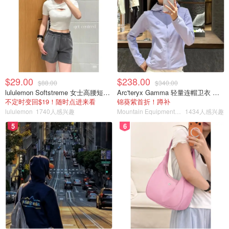
多伦多华人女子被控一级谋杀，违反
保释条例再次被捕，270w保释金泡
汤！
OOliviaZZ
3533
$29.00
$238.00
$88.00
$340.00
lululemon Softstreme 女士高腰短裤 10cm
Arc'teryx Gamma 轻量连帽卫衣 女款
10年前震惊万锦华人圈的女子弑父母
不定时变回$19！随时点进来看
锦葵紫首折！蹲补
案要翻案了？上诉案件仍在判决中....
lululemon
1740人感兴趣
Mountain Equipment Company
1434人感兴趣
5
6
Miability
2987