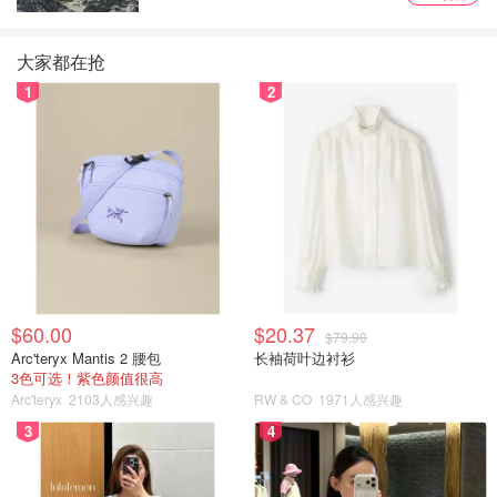
团，审判预计将耗时三个月。
"我无罪。我不知道这件事，"Cao在周一被要求认罪时通过
大家都在抢
翻译说道。整个审判过程将被翻译成普通话。
1
2
Cao 目前被拘留。他在认罪时拄着助行器，戴着外科口罩。
Perreault提醒陪审团，在整个审判过程中，Cao应被推定为
无罪。她还表示，要判定Cao一级谋杀罪名成立，控方必须
证明他实施了非法行为，该行为导致了Lu的死亡，并且该非
法行为是有预谋的。
来源：
montrealgazette
montrealgazette
封面：
$60.00
$20.37
PHOTO BY HANDOUT PHOTOS
$79.90
Arc'teryx Mantis 2 腰包
长袖荷叶边衬衫
3色可选！紫色颜值很高
Arc'teryx
2103人感兴趣
RW & CO
1971人感兴趣
细节曝光！华人女子当庭连捅对方十
几刀，被判谋杀未遂监禁12年！
3
4
是momo酱
9488
6