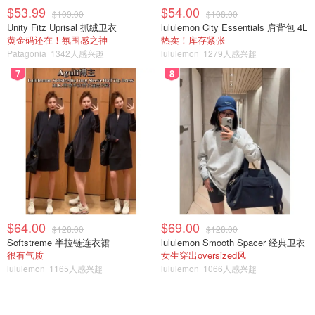
$53.99
$54.00
$109.00
$108.00
Unity Fitz Uprisal 抓绒卫衣
lululemon City Essentials 肩背包 4L
黄金码还在！氛围感之神
热卖！库存紧张
Patagonia
1342人感兴趣
lululemon
1279人感兴趣
7
8
$64.00
$69.00
$128.00
$128.00
Softstreme 半拉链连衣裙
lululemon Smooth Spacer 经典卫衣
很有气质
女生穿出oversized风
lululemon
1165人感兴趣
lululemon
1066人感兴趣