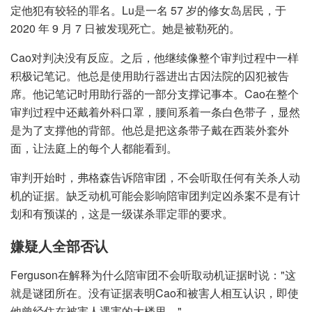
定他犯有较轻的罪名。Lu是一名 57 岁的修女岛居民，于
2020 年 9 月 7 日被发现死亡。她是被勒死的。
Cao对判决没有反应。之后，他继续像整个审判过程中一样
积极记笔记。他总是使用助行器进出古因法院的囚犯被告
席。他记笔记时用助行器的一部分支撑记事本。Cao在整个
审判过程中还戴着外科口罩，腰间系着一条白色带子，显然
是为了支撑他的背部。他总是把这条带子戴在西装外套外
面，让法庭上的每个人都能看到。
审判开始时，弗格森告诉陪审团，不会听取任何有关杀人动
机的证据。缺乏动机可能会影响陪审团判定凶杀案不是有计
划和有预谋的，这是一级谋杀罪定罪的要求。
嫌疑人全部否认
Ferguson在解释为什么陪审团不会听取动机证据时说："这
就是谜团所在。没有证据表明Cao和被害人相互认识，即使
他曾经住在被害人遇害的大楼里。"